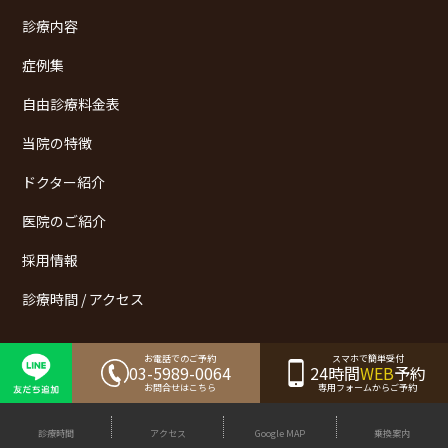
診療内容
症例集
自由診療料金表
当院の特徴
ドクター紹介
医院のご紹介
採用情報
診療時間 / アクセス
お電話でのご予約
スマホで簡単受付
マイクロスコープを複数配置
03-5989-0064
24時間
WEB
予約
お問合せはこちら
専用フォームからご予約
動画によるわかりやすい説明
診療時間
アクセス
Google MAP
乗換案内
ホワイトニング（漂白剤なし・しみないホワイトニング）