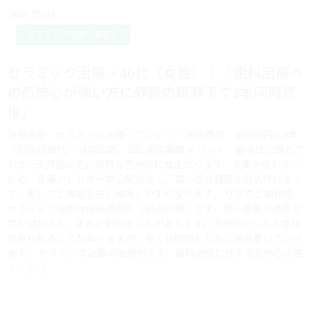
2026/05/18
セラミック治療（奥歯）
セラミック治療・40代（女性）｜「歯科治療へ
の恐怖心が強い方に静脈内鎮静下で3本同時修
復」
治療内容 セラミック治療（アンレー） 施術費用 88000円×3本
（別途鎮静代） 通院回数 2回 通院期間 メリット 審美性に優れて
おり、天然歯に近い自然な色や形に仕上がります。金属を使わない
ため、金属アレルギーの心配がなく、高い適合精度と耐久性によっ
て、美しさと機能を長く維持しやすくなります。 リスクと副作用
セラミック治療は保険適用外（自由診療）です。強い衝撃や過度な
力が加わると、まれに割れることがあります。治療後にしみる症状
がみられることがありますが、多くは時間とともに落ち着いていき
ます。 セラミック治療の治療例です。歯科治療に対する恐怖心が強
く、 […]