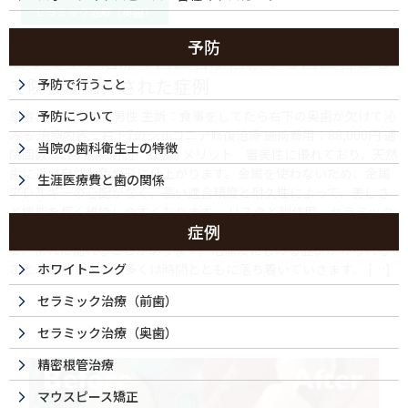
セラミック治療（奥歯）
予防
セラミック治療｜歯医者が信頼する歯医者とし
て院長が紹介された症例
予防で行うこと
患者様属性：30代男性 主訴：食事をしてたら右下の奥歯が欠けて沁
予防について
みる 治療内容：右下7のジルコニア修復治療 施術費用：88,000円 通
当院の歯科衛生士の特徴
院回数：2回 通院期間：1週間 メリット 審美性に優れており、天然
歯に近い自然な色や形に仕上がります。金属を使わないため、金属
生涯医療費と歯の関係
アレルギーの心配がなく、高い適合精度と耐久性によって、美しさ
と機能を長く維持しやすくなります。 リスクと副作用 セラミック
症例
治療は保険適用外（自由診療）です。強い衝撃や過度な力が加わる
と、まれに割れることがあります。治療後にしみる症状がみられる
ことがありますが、多くは時間とともに落ち着いていきます。 […]
ホワイトニング
セラミック治療（前歯）
セラミック治療（奥歯）
精密根管治療
マウスピース矯正