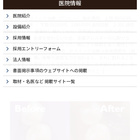
医院情報
ー治療と同日での上下同時修復」
医院紹介
治療内容 セラミック治療（アンレー） 施術費用 上顎 88000円、
149600円×2本 ／ 下顎 88000円、149600円 通院回数 2-3回 通院
設備紹介
期間 メリット 審美性に優れており、天然歯に近い自然な色や形に
採用情報
仕上がります。金属を使わないため、金属アレルギーの心配がな
く、高い適合精度と耐久性によって、美しさと機能を長く維持しや
採用エントリーフォーム
すくなります。 リスクと副作用 セラミック治療は保険適用外（自
由診療）です。強い衝撃や過度な力が加わると、まれに割れること
法人情報
があります。治療後にしみる症状がみられることがありますが、多
書面掲示事項のウェブサイトへの掲載
くは時間とともに落ち着いていきます。 セラミ […]
取材・名医など 掲載サイト一覧