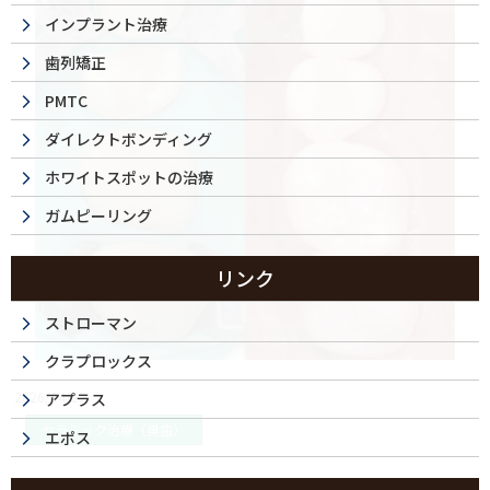
インプラント治療
歯列矯正
PMTC
ダイレクトボンディング
ホワイトスポットの治療
ガムピーリング
リンク
ストローマン
クラプロックス
2026/04/22
アプラス
セラミック治療（奥歯）
エポス
セラミック治療｜「金属を使わないメタルフリ