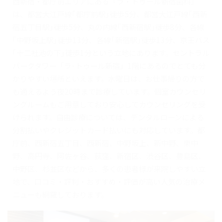
西新宿・都庁前エリアにある『ラ・トゥール新宿歯科』
は、都営大江戸線｢都庁前駅｣徒歩5分、都営大江戸線｢西新
宿五丁目駅｣徒歩5分、丸の内線｢西新宿駅｣徒歩8分、各線
｢中野坂上駅｣徒歩13分、各線｢新宿駅｣徒歩13分、京王バス
｢十二社池の下｣徒歩1分という立地にあります。セントラル
パークタワー「ラ･トゥール新宿」1階にあるのでとても分
かりやすい場所といえます。水曜日は、お仕事帰りの方で
も通えるよう夜20時まで診療しています。個室カウンセリ
ングルームもご用意しており安心してカウンセリングを受
けられます。自由診療については、デンタルローンによる
分割払いやクレジットカード払いにも対応しています。都
庁前、西新宿五丁目、西新宿、中野坂上、新中野、東中
野、高円寺、阿佐ヶ谷、荻窪、新宿区、渋谷区、豊島区、
中野区、杉並区などから、多くの患者様が来院しやすい立
地で、口コミ・評判・おすすめ・評価が高い人気の治療メ
ニューも網羅しております。