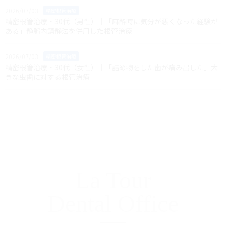
2026/07/03
精密根管治療
精密根管治療・30代（男性）｜「麻酔時に気分が悪くなった経験が
ある」静脈内鎮静法を併用した根管治療
2026/07/03
精密根管治療
精密根管治療・30代（女性）｜「詰め物をした歯が痛み出した」大
きな虫歯に対する根管治療
La Tour
Dental Office