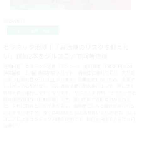
2026/06/11
セラミック治療（奥歯）
セラミック治療｜「再治療のリスクを抑えた
い」銀歯2本をジルコニアで同時修復
治療内容 セラミック治療（アンレー） 施術費用 88000円×2本
通院回数 2-3回 通院期間 メリット 審美性に優れており、天然歯
に近い自然な色や形に仕上がります。金属を使わないため、金属ア
レルギーの心配がなく、高い適合精度と耐久性によって、美しさと
機能を長く維持しやすくなります。 リスクと副作用 セラミック治
療は保険適用外（自由診療）です。強い衝撃や過度な力が加わる
と、まれに割れることがあります。治療後にしみる症状がみられる
ことがありますが、多くは時間とともに落ち着いていきます。 ジル
コニアによるセラミック治療の症例です。銀歯を今後できるだけ再
治療 […]