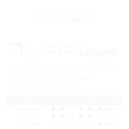
西新宿・都庁前の歯医者
『ラ・トゥール新宿歯科』
〒160-0023 東京都新宿区西新宿6-15-1 セントラルパー
クタワー ラ･トゥール新宿104
※裏通り側
ご予約・お問合せ：
03-5989-0064
診療時間
月
火
水
木
金
土
日
祝
9:30-13:00
●
●
ー
●
●
●
隔週
ー
14:00-18:30
●
●
ー
●
●
ー
ー
ー
14:00-17:30
ー
ー
ー
ー
ー
●
隔週
ー