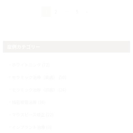
ペ
ペ
ペ
1
2
…
5
»
ー
ー
ー
ジ
ジ
ジ
投
稿
症例カテゴリー
の
ペ
ホワイトニング (72)
ー
セラミック治療（奥歯） (50)
ジ
セラミック治療（前歯） (24)
送
精密根管治療 (34)
り
マウスピース矯正 (22)
インプラント治療 (3)