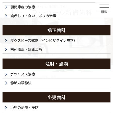
コ
ナ
顎関節症の治療
ン
ビ
テ
ゲ
歯ぎしり・食いしばりの治療
ン
ー
ツ
シ
に
ョ
矯正歯科
移
ン
動
に
マウスピース矯正（インビザライン矯正）
移
歯列矯正・矯正治療
動
症例集
注射・点滴
ボツリヌス治療
HOME
症例集
セラミック治療（奥歯）
静脈内鎮静法
セラミック治療（奥歯）
小児歯科
小児の治療・予防