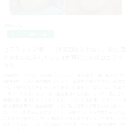
2026/06/11
セラミック治療（奥歯）
セラミック治療｜「通院回数を少なく、見た目
をきれいに治したい」4本同時にジルコニアで
修復
治療内容 セラミック治療（アンレー） 施術費用 88000円×4本
通院回数 2-3回 通院期間 メリット 審美性に優れており、天然歯
に近い自然な色や形に仕上がります。金属を使わないため、金属ア
レルギーの心配がなく、高い適合精度と耐久性によって、美しさと
機能を長く維持しやすくなります。 リスクと副作用 セラミック治
療は保険適用外（自由診療）です。強い衝撃や過度な力が加わる
と、まれに割れることがあります。治療後にしみる症状がみられる
ことがありますが、多くは時間とともに落ち着いていきます。 ジル
コニアによるセラミック治療の症例です。なるべく通院回数を少な
くし […]