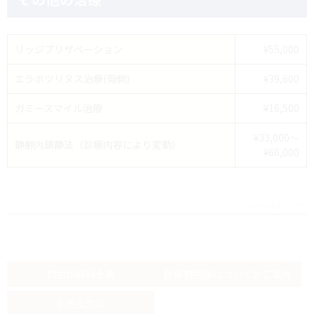
リッジプリザベーション
¥55,000
エラボツリヌス治療(両側)
¥39,600
ガミースマイル治療
¥16,500
¥33,000～
静脈内鎮静法（診療内容により変動）
¥66,000
ページのトップへ
自由診療料金表
医療費控除についてのご案内
お支払方法