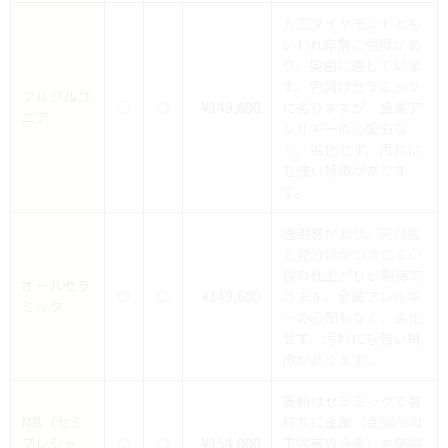
人工ダイヤモンドとも
いわれ非常に強度があ
り、奥歯に適していま
す。色調はセラミック
フルジルコ
○
◎
¥149,600
に劣りますが、金属ア
ニア
レルギーの心配もな
く、劣化せず、汚れに
も強い特徴がありま
す。
透明感があり、天然歯
と見分けがつきにくい
程の仕上がりが期待で
オールセラ
◎
◎
¥149,600
きます。金属アレルギ
ミック
ーの心配もなく、劣化
せず、汚れにも強い特
徴があります。
表側はセラミックで裏
MB（セミ
打ちに金属（金50％以
プレシャ
◎
◎
¥154,000
下含有の合金）を使用