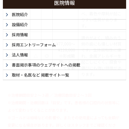
ハイブリッ
高い特徴があります。
医院情報
△
◎
¥55,000
ド
ただセラミックと比
べ、着色や摩耗が起こ
医院紹介
りすい性質がありま
設備紹介
す。
採用情報
適合がよく、嚙み合う
¥77,000～
側の歯にも優しい材質
採用エントリーフォーム
¥110,000
です。生体親和性に優
法人情報
ゴールド
△
◎
※形成範
れ、金属アレルギーを
囲によっ
起こしにくく、腐食や
書面掲示事項のウェブサイトへの掲載
て変動
錆びにも強い特徴があ
ります。
取材・名医など 掲載サイト一覧
※治療期間目安２～３週 ／ 治療回数目安２～３回
※治療期間・治療回数は「目安」です。患者様の口腔内の状態等に
よって変わってくることがあります。
※ゴールドは相場などの影響や、またその使用量によっても金額が
変更になる場合があります。詳しくはスタッフまでご確認くださ