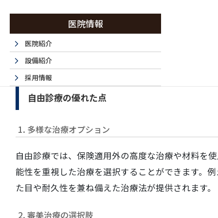
自由診療の魅力
医院情報
医院紹介
自由診療（自費診療）は、保険診療の制約にとらわ
設備紹介
ることができます。以下に、自由診療の主な利点に
採用情報
採用エントリーフォーム
自由診療の優れた点
法人情報
1. 多様な治療オプション
書面掲示事項のウェブサイトへの掲載
取材・名医など 掲載サイト一覧
自由診療では、保険適用外の高度な治療や材料を使
能性を重視した治療を選択することができます。例
た目や耐久性を兼ね備えた治療法が提供されます。
2. 審美治療の選択肢