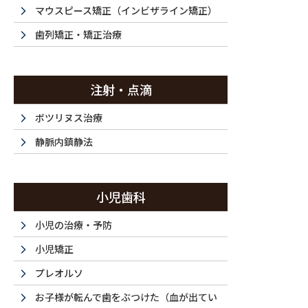
自由診療とは
マウスピース矯正（インビザライン矯正）
歯列矯正・矯正治療
注射・点滴
HOME
自由診療とは
ボツリヌス治療
静脈内鎮静法
自由
小児歯科
小児の治療・予防
小児矯正
西新宿・都庁前の歯医者「ラ・トゥール新宿歯科」
プレオルソ
す。インプラント治療など、一部の歯科治療につい
お子様が転んで歯をぶつけた（血が出てい