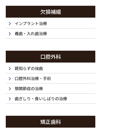
コ
ナ
ン
ビ
欠損補綴
テ
ゲ
ン
ー
インプラント治療
西新宿・西新宿五丁目・都庁前で歯医者は『ラ・トゥール新宿歯科』まで
ツ
シ
義歯・入れ歯治療
に
ョ
移
ン
ホーム
初めてご利用の方
ドクター紹介
当
動
に
HOME
FIRST
DOCTOR
F
口腔外科
移
動
親知らずの抜歯
口腔外科治療・手術
顎関節症の治療
歯ぎしり・食いしばりの治療
矯正歯科