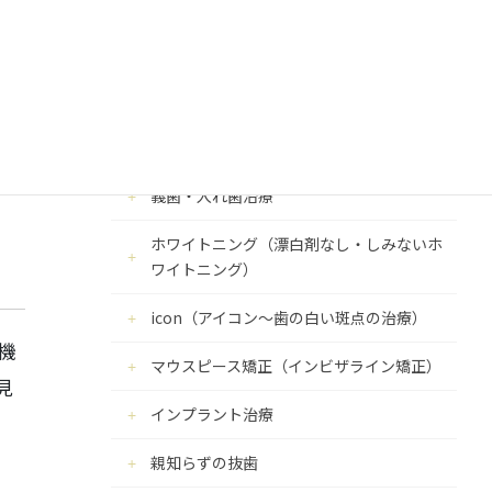
歯髄保存治療
精密根管治療
接着治療
す
セラミック治療・メタルフリー治療
義歯・入れ歯治療
ホワイトニング（漂白剤なし・しみないホ
ワイトニング）
icon（アイコン～歯の白い斑点の治療）
機
マウスピース矯正（インビザライン矯正）
見
インプラント治療
親知らずの抜歯