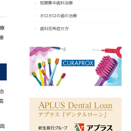
短期集中歯科治療
ボロボロの歯の治療
療
歯科恐怖症の方
療
治
高
両