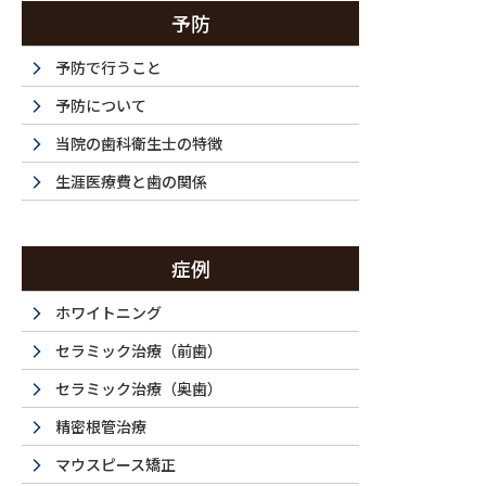
予防
保険診療の最大の利点は、治療費の一部が保険でカ
とです。一般的な歯科治療（虫歯治療、抜歯、定期
予防で行うこと
とができます。
予防について
当院の歯科衛生士の特徴
2. アクセスの平等性
生涯医療費と歯の関係
国民皆保険制度の下では、すべての人が同じ医療サ
ません。これにより、地域や経済的背景にかかわら
症例
す。
ホワイトニング
セラミック治療（前歯）
保険診療の限界
セラミック治療（奥歯）
精密根管治療
1. 治療の選択肢の制限
マウスピース矯正