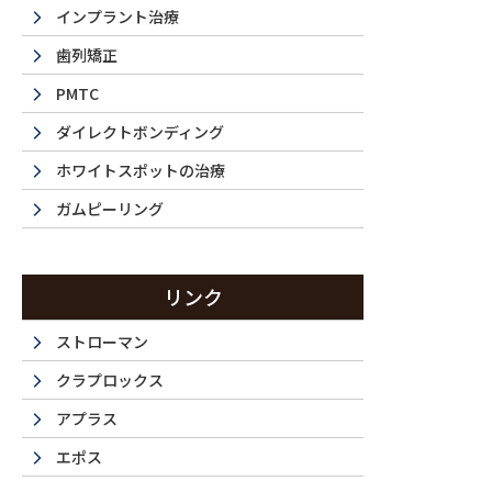
保険診療では、適用される治療内容が制限されてお
インプラント治療
なることがあります。そのため、患者さんの希望す
歯列矯正
要があります。
PMTC
ダイレクトボンディング
2. 審美性の制約
ホワイトスポットの治療
保険診療では、機能回復を重視した治療が中心とな
ガムピーリング
られた範囲でしかカバーされません。例えば、銀歯
近いセラミックなどの材料は保険適用外です。
リンク
3. 最新技術の利用制限
ストローマン
クラプロックス
保険診療は、標準化された治療法に基づいて行われ
アプラス
ることがあります。これにより、最先端の治療を受
エポス