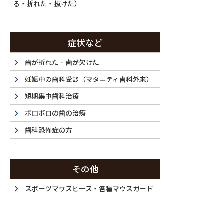
療と違い、治療方法の幅も広がり、治療できる歯科
る・折れた・抜けた）
自己負担の治療（自由診療）となります。
症状など
日本の保険制度と歯科治療
歯が折れた・歯が欠けた
妊娠中の歯科受診（マタニティ歯科外来）
日本の医療保険制度は、全ての国民が加入する国民
短期集中歯科治療
の負担を軽減することを目的としています。この制
ボロボロの歯の治療
なっています。歯科治療においても、多くの治療が
歯科恐怖症の方
ています。
その他
保険診療の優れている点
スポーツマウスピース・各種マウスガード
1. 費用の負担が軽減される