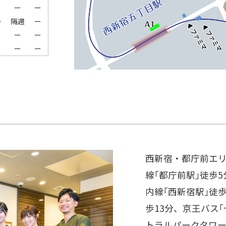
ー
ー
ー
●
隔週
ー
ー
ー
ー
ー
西新宿・都庁前エ
線｢都庁前駅｣徒歩
内線｢西新宿駅｣徒歩
歩13分、京王バス
トラルパークタワー