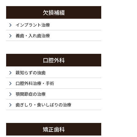
コ
ナ
ン
ビ
欠損補綴
テ
ゲ
ン
ー
インプラント治療
西新宿・西新宿五丁目・都庁前で歯医者は『ラ・トゥール新宿歯科』まで
ツ
シ
義歯・入れ歯治療
に
ョ
移
ン
ホーム
初めてご利用の方
ドクター紹介
当
動
に
HOME
FIRST
DOCTOR
F
口腔外科
移
動
HOME
採用情報
親知らずの抜歯
口腔外科治療・手術
顎関節症の治療
歯ぎしり・食いしばりの治療
矯正歯科