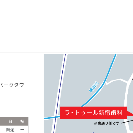
庁前の歯医者
『ラ・トゥー
ルパークタワ
土
日
祝
●
隔週
ー