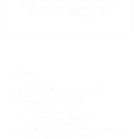
診療時間：平日 9:30〜18:30 / 水曜 11:00〜20:00 /
土曜 9:30〜17:30（休診：隔週日曜・祝日）
※スマホの方はタップで電話がかかります
CONTENTS
【重要】歯が「抜けた」「折れた」場合の緊急ルール
お父様、お母様へ。ご自身を責めないでください
ケガの症状別：状態の確認と対処法
1. 強くぶつけた（打撲・亜脱臼）
2. 歯が折れた・欠けた（破折）
3. 抜けた・めり込んだ（完全脱臼・陥入）
4. 唇や舌を切った（軟組織の裂傷）
「どうせ抜ける乳歯だから」と放置するのが一番危険です
放置すると起こり得る、永久歯への深刻なトラブル