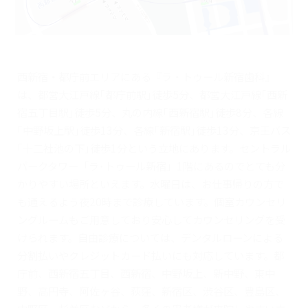
西新宿・都庁前エリアにある『ラ・トゥール新宿歯科』
は、都営大江戸線｢都庁前駅｣徒歩5分、都営大江戸線｢西新
宿五丁目駅｣徒歩5分、丸の内線｢西新宿駅｣徒歩8分、各線
｢中野坂上駅｣徒歩13分、各線｢新宿駅｣徒歩13分、京王バス
｢十二社池の下｣徒歩1分という立地にあります。セントラル
パークタワー「ラ･トゥール新宿」1階にあるのでとても分
かりやすい場所といえます。水曜日は、お仕事帰りの方で
も通えるよう夜20時まで診療しています。個室カウンセリ
ングルームもご用意しており安心してカウンセリングを受
けられます。自由診療については、デンタルローンによる
分割払いやクレジットカード払いにも対応しています。都
庁前、西新宿五丁目、西新宿、中野坂上、新中野、東中
野、高円寺、阿佐ヶ谷、荻窪、新宿区、渋谷区、豊島区、