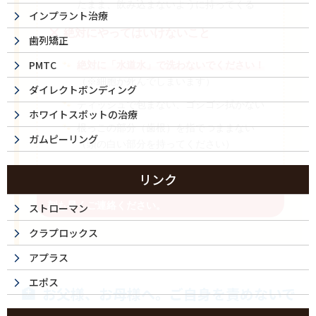
たまま、飲み込まないように持ってくる
インプラント治療
絶対にやってはいけないこと
歯列矯正
PMTC
絶対に「水道水」で洗わないでください！
（※細胞が死んでしまいます）
ダイレクトボンディング
ティッシュで包まない、ゴシゴシ拭かない
ホワイトスポットの治療
根っこの部分（歯根）を指でつままない
ガムピーリング
（頭の白い部分を持ってください）
リンク
タイムリミットは「30分以内」が目安です！一
刻も早くご連絡ください。
ストローマン
クラプロックス
アプラス
エポス
お父様、お母様へ。ご自身を責めないで
ください