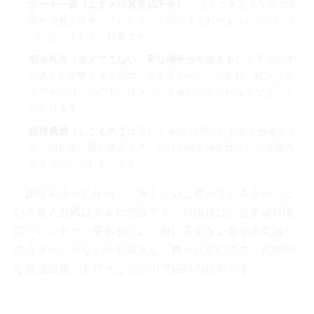
ターナー歯（エナメル質形成不全）：
生えてきた永久歯の表
面が茶色く変色していたり、一部がえぐれたように形がいび
つになってしまう現象です。
萌出異常（生えてこない・変な場所から生える）：
乳歯がめ
り込んだ衝撃で永久歯の「生えるルート」が乱れ、横から生
えてきたり、骨の中に埋まったまま出てこられなくなること
があります。
歯根囊胞（しこんのうほう）：
神経が死んだ乳歯を放置する
と、根の先に膿の袋ができ、これが永久歯を圧迫して周囲の
骨を溶かしてしまいます。
「血が止まったから」「痛くないと言っているから」と
いう素人判断は非常に危険です。外傷後は、必ず歯科医
院でレントゲン撮影を行い、目に見えない骨や永久歯へ
のダメージがないかを確認し、数ヶ月単位での「定期的
な経過観察」を行うことが小児歯科の鉄則です。