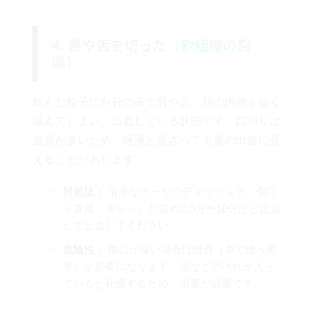
4. 唇や舌を切った（軟組織の裂
傷）
転んだ拍子に自分の歯で唇や舌、頬の内側を強く
噛んでしまい、出血している状態です。口周りは
血管が多いため、唾液と混ざって大量の出血に見
えることがあります。
対処法：
清潔なガーゼやティッシュで、傷口
を直接「ぎゅっ」と強めに5分〜10分ほど圧迫
して止血してください。
危険性：
傷口が深い場合は縫合（糸で縫う処
置）が必要になります。泥などの汚れが入っ
ていると化膿するため、消毒が必要です。