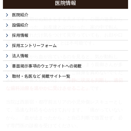
医院情報
医院紹介
子どもは予期せぬ動きをする天才です。公園の遊具から
設備紹介
落ちてしまった、お友達とぶつかった、家の中で転ん
採用情報
だ……。どれだけ気をつけて見守っていても、お顔や口
周りのケガを100%防ぐことは不可能です。
採用エントリーフォーム
法人情報
お子様の口から血が出ているのを見ると、気が動転し
「私の不注意だ…」と自分を責めてしまう親御さんが多
書面掲示事項のウェブサイトへの掲載
くいらっしゃいます。どうか、ご自身を責めないでくだ
取材・名医など 掲載サイト一覧
さい。今一番大切なのは、
「冷静に状況を判断し、適切
な歯科治療を速やかに受けさせること」
です。
当院は西新宿・都庁前エリアの小児外傷レスキューとし
て、迅速な対応を心がけております。「痛がっていない
から」「血が止まったから」と自己判断で放置せず、必
ず専門医の診察を受けてください。