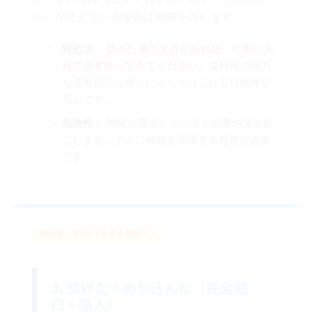
の）が見えている場合は激痛を伴います。
対処法：
折れた歯の欠片があれば、牛乳に入
れて必ず持ってきてください。
歯科用の強力
な接着剤で元通りにくっつけられる可能性が
高いです。
危険性：
神経が露出していると細菌感染を起
こします。すぐに神経を保護する処置が必要
です。
緊急度：MAX（今すぐ受診！）
3. 抜けた・めり込んだ（完全脱
臼・陥入）