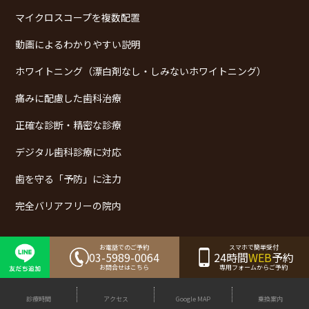
マイクロスコープを複数配置
動画によるわかりやすい説明
ホワイトニング（漂白剤なし・しみないホワイトニング）
痛みに配慮した歯科治療
正確な診断・精密な診療
デジタル歯科診療に対応
歯を守る「予防」に注力
完全バリアフリーの院内
お電話でのご予約
スマホで簡単受付
医院紹介
03-5989-0064
24時間
WEB
予約
お問合せはこちら
専用フォームからご予約
設備紹介
診療時間
アクセス
Google MAP
乗換案内
採用情報