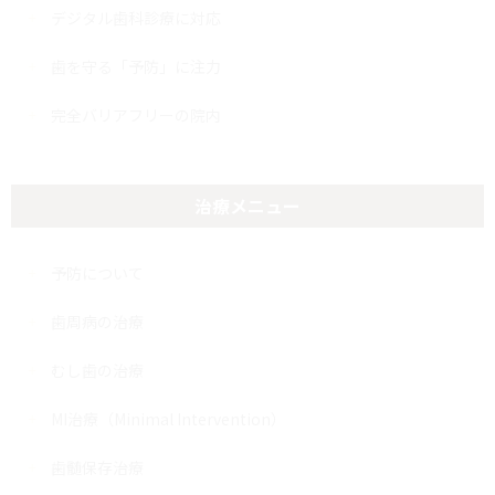
デジタル歯科診療に対応
歯を守る「予防」に注力
完全バリアフリーの院内
治療メニュー
予防について
歯周病の治療
むし歯の治療
MI治療（Minimal Intervention）
歯髄保存治療