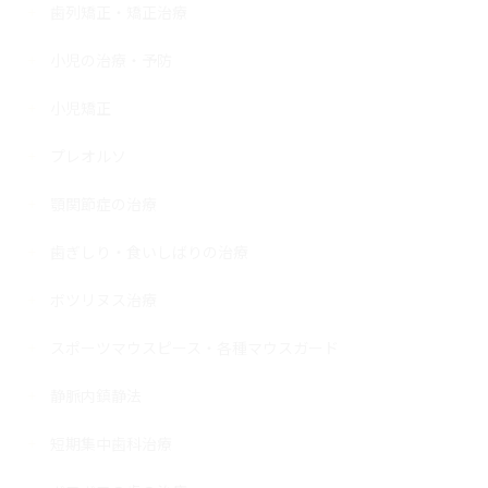
歯列矯正・矯正治療
小児の治療・予防
小児矯正
プレオルソ
顎関節症の治療
歯ぎしり・食いしばりの治療
ボツリヌス治療
スポーツマウスピース・各種マウスガード
静脈内鎮静法
短期集中歯科治療