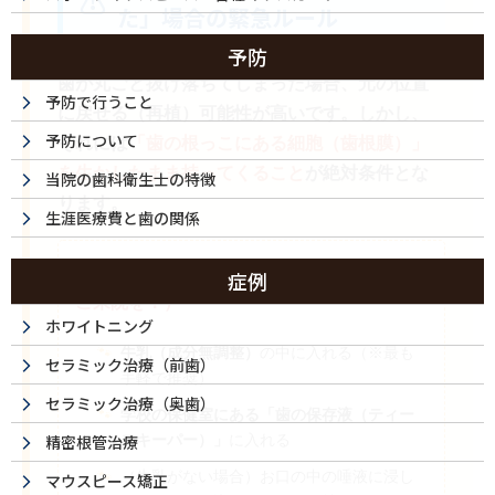
た」場合の緊急ルール
予防
歯が丸ごと抜け落ちてしまった場合、元の位置
予防で行うこと
に戻せる（再植）可能性が高いです。しかし、
予防について
それには
「歯の根っこにある細胞（歯根膜）」
を生かしたまま持ってくること
が絶対条件とな
当院の歯科衛生士の特徴
ります。
生涯医療費と歯の関係
正しい保存方法（いずれかに入れてすぐ
症例
ご来院を！）
ホワイトニング
牛乳（成分無調整）
の中に入れる（※最も
セラミック治療（前歯）
手軽で推奨）
セラミック治療（奥歯）
学校の保健室にある「歯の保存液（ティー
スキーパー）」
に入れる
精密根管治療
（牛乳がない場合）お口の中の唾液に浸し
マウスピース矯正