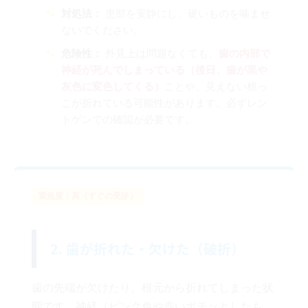
対処法：
患部を安静にし、硬いものを噛ませ
ないでください。
危険性：
外見上は問題なくても、
歯の内部で
神経が死んでしまっている（後日、歯が黒や
灰色に変色してくる）
ことや、見えない根っ
こが折れている可能性があります。必ずレン
トゲンでの確認が必要です。
緊急度：高（すぐの受診）
2. 歯が折れた・欠けた（破折）
歯の先端が欠けたり、根元から折れてしまった状
態です。神経（ピンク色や赤いポチッとしたも