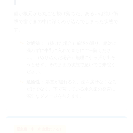
歯が根元から丸ごと抜け落ちた、あるいは強い衝
撃で歯ぐきの中に深くめり込んでしまった状態で
す。
対処法：
（抜けた場合）前述の通り、絶対に
洗わずに牛乳に入れて直ちにご来院くださ
い。（めり込んだ場合）無理に引っ張り出そ
うとせず、そのままの状態で急いでご来院く
ださい。
危険性：
処置が遅れると、歯を戻せなくなる
だけでなく、下で育っている永久歯の発育に
深刻なダメージを与えます。
緊急度：中（出血量による）