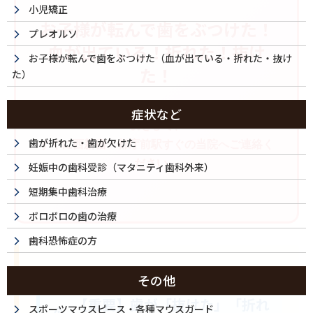
小児矯正
お子様が転んで歯をぶつけた！
プレオルソ
血が出ている！折れた！抜け
お子様が転んで歯をぶつけた（血が出ている・折れた・抜け
た！
た）
パニックにならなくて大丈夫です。まずは深呼
症状など
吸をして、
歯が折れた・歯が欠けた
すぐに西新宿・都庁前駅すぐの当院へご連絡く
ださい。
妊娠中の歯科受診（マタニティ歯科外来）
短期集中歯科治療
ボロボロの歯の治療
歯科恐怖症の方
その他
【重要】歯が「抜けた」「折れ
スポーツマウスピース・各種マウスガード