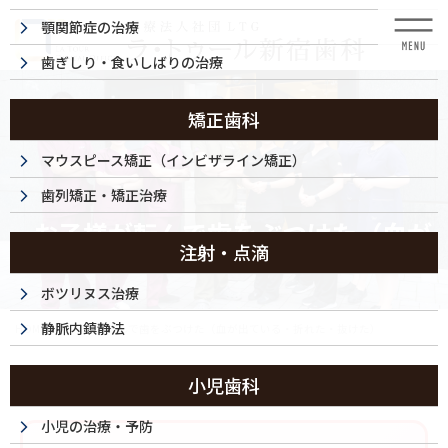
コ
ナ
顎関節症の治療
ン
ビ
テ
ゲ
歯ぎしり・食いしばりの治療
ン
ー
ツ
シ
に
ョ
矯正歯科
移
ン
動
に
マウスピース矯正（インビザライン矯正）
移
歯列矯正・矯正治療
動
お子様が転んで歯をぶつけた（血が
注射・点滴
出ている・折れた・抜けた）
ボツリヌス治療
静脈内鎮静法
HOME
お子様が転んで歯をぶつけた（血が出ている・折れた・抜けた）
小児歯科
小児の治療・予防