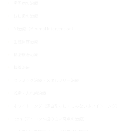
歯周病の治療
むし歯の治療
MI治療（Minimal Intervention）
歯髄保存治療
精密根管治療
接着治療
セラミック治療・メタルフリー治療
義歯・入れ歯治療
ホワイトニング（漂白剤なし・しみないホワイトニング）
icon（アイコン～歯の白い斑点の治療）