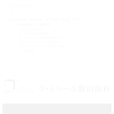
CONTENTS
丸の内線「西新宿駅」から徒歩でお越しの方
西新宿駅からの道順案内
①地上に出ます
②交差点を渡ります
③ガソリンスタンドを超えます
④グリーンタワーを右方向へ
⑤ドラッグセイムスが見えたら右へ
⑥到着