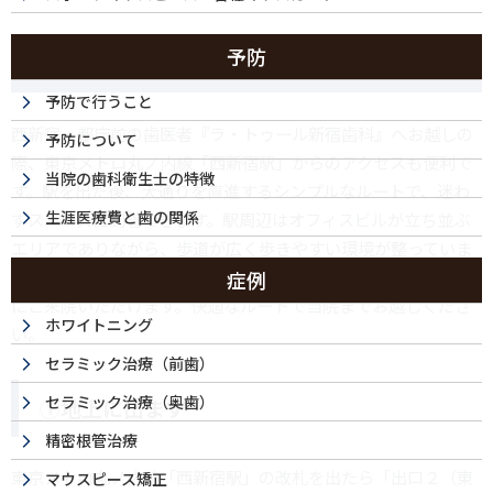
予防
西新宿駅からの道順案内
予防で行うこと
西新宿・都庁前の歯医者『ラ・トゥール新宿歯科』へお越しの
予防について
際、東京メトロ丸ノ内線「西新宿駅」からのアクセスも便利で
当院の歯科衛生士の特徴
す。駅を出た後、大通りを直進するシンプルなルートで、迷わ
生涯医療費と歯の関係
ずスムーズに到着できます。駅周辺はオフィスビルが立ち並ぶ
エリアでありながら、歩道が広く歩きやすい環境が整っていま
す。ビジネスパーソンの方々も通勤の合間やお仕事帰りに気軽
症例
にご来院いただけます。快適なルートで当院までお越しくださ
ホワイトニング
い。
セラミック治療（前歯）
セラミック治療（奥歯）
①地上に出ます
精密根管治療
東京メトロ丸ノ内線「西新宿駅」の改札を出たら「出口２（東
マウスピース矯正