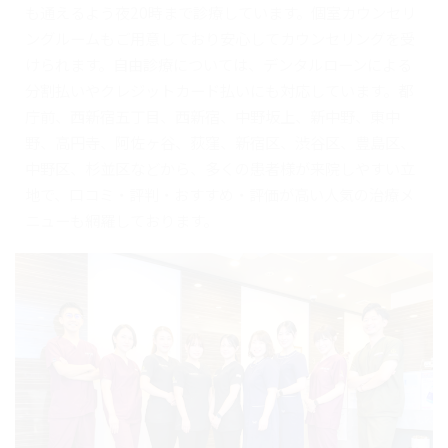
も通えるよう夜20時まで診療しています。個室カウンセリ
ングルームもご用意しており安心してカウンセリングを受
けられます。自由診療については、デンタルローンによる
分割払いやクレジットカード払いにも対応しています。都
庁前、西新宿五丁目、西新宿、中野坂上、新中野、東中
野、高円寺、阿佐ヶ谷、荻窪、新宿区、渋谷区、豊島区、
中野区、杉並区などから、多くの患者様が来院しやすい立
地で、口コミ・評判・おすすめ・評価が高い人気の治療メ
ニューも網羅しております。