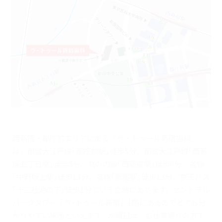
西新宿・都庁前エリアにある『ラ・トゥール新宿歯科』
は、都営大江戸線｢都庁前駅｣徒歩5分、都営大江戸線｢西新
宿五丁目駅｣徒歩5分、丸の内線｢西新宿駅｣徒歩8分、各線
｢中野坂上駅｣徒歩13分、各線｢新宿駅｣徒歩13分、京王バス
｢十二社池の下｣徒歩1分という立地にあります。セントラル
パークタワー「ラ･トゥール新宿」1階にあるのでとても分
かりやすい場所といえます。水曜日は、お仕事帰りの方で