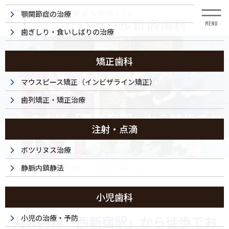
コ
ナ
顎関節症の治療
ン
ビ
テ
ゲ
歯ぎしり・食いしばりの治療
ン
ー
ツ
シ
に
ョ
矯正歯科
移
ン
動
に
マウスピース矯正（インビザライン矯正）
移
歯列矯正・矯正治療
動
丸の内線「西新宿駅」から徒歩でお
注射・点滴
越しの方
ボツリヌス治療
静脈内鎮静法
HOME
丸の内線「西新宿駅」から徒歩でお越しの方
小児歯科
丸の内線「西新宿駅」から徒歩でお
小児の治療・予防