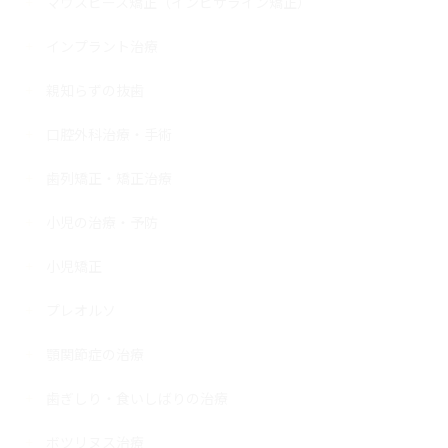
マウスピース矯正（インビザライン矯正）
インプラント治療
親知らずの抜歯
口腔外科治療・手術
歯列矯正・矯正治療
小児の治療・予防
小児矯正
プレオルソ
顎関節症の治療
歯ぎしり・食いしばりの治療
ボツリヌス治療