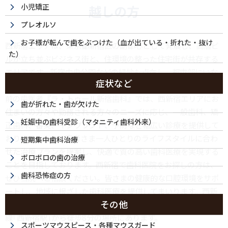
小児矯正
越しの方
プレオルソ
お子様が転んで歯をぶつけた（血が出ている・折れた・抜け
西新宿エリアは、東京都新宿区の副都心として発展し、高層ビ
た）
ルが立ち並ぶビジネス街と、住環境の整った住宅街が共存する
エリアです。新宿中央公園などの緑地も点在し、都市部にいな
症状など
がら自然を感じることができる環境が魅力です。西新宿・都庁
前の歯医者『ラ・トゥール新宿歯科』では、西新宿エリアにお
歯が折れた・歯が欠けた
住まいの方々や勤務される方々のニーズに応じ、一般歯科、矯
妊娠中の歯科受診（マタニティ歯科外来）
正歯科、審美、インプラント、予防など幅広い診療を提供して
おります。また、患者さま一人ひとりのライフスタイルに合わ
短期集中歯科治療
せた治療プランを提案し、快適で質の高い歯科医療を実現する
ボロボロの歯の治療
ことを目指しております。西新宿で歯科医院をお探しの方は、
歯科恐怖症の方
ぜひ当院へご相談ください。皆さまの健康的な口腔環境をサポ
ートし、地域に根ざした歯科医療を提供してまいります。西新
その他
宿・都庁前エリアにある『ラ・トゥール新宿歯科』は、丸の内
線｢西新宿駅｣から徒歩8分の場所にあります。
スポーツマウスピース・各種マウスガード