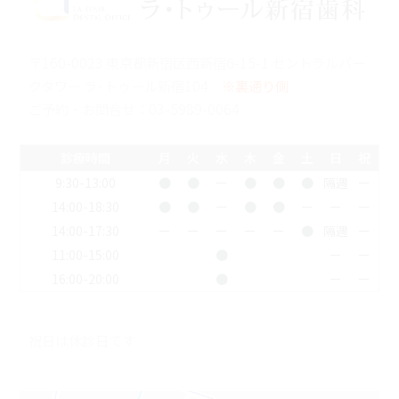
〒160-0023 東京都新宿区西新宿6-15-1 セントラルパー
クタワー ラ･トゥール新宿104
※裏通り側
ご予約・お問合せ：
03-5989-0064
診療時間
月
火
水
木
金
土
日
祝
9:30-13:00
●
●
ー
●
●
●
隔週
ー
14:00-18:30
●
●
ー
●
●
ー
ー
ー
14:00-17:30
ー
ー
ー
ー
ー
●
隔週
ー
11:00-15:00
●
ー
ー
16:00-20:00
●
ー
ー
祝日は休診日です