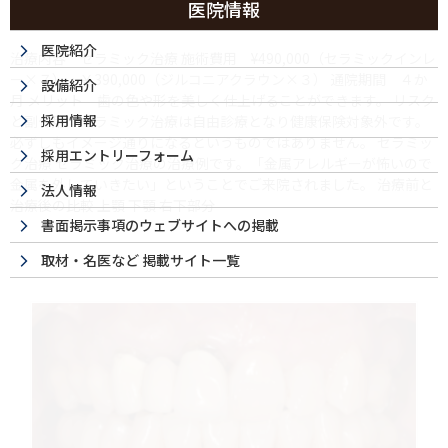
医院情報
ー
医院紹介
治療内容 セラミック治療 施術費用 ¥490,000（セラミックインレ
ー×７）・￥390,000（ジルコニアクラウン×３） 通院期間 ４か
設備紹介
月 メリット 歯の色や形を美しく仕上げることができます。 リスク
採用情報
と副作用 セラミック治療は自由診療となり健康保険対象外です。
必ずしもイメージ通りになるというものではありません。 セラミッ
採用エントリーフォーム
ク治療 セラミック治療の治療例です。「金属アレルギーが怖いので
金属を外していきたい」ということでご来院されました。 治療前と
法人情報
治療後の比較 上顎 下顎 右下部分
書面掲示事項のウェブサイトへの掲載
取材・名医など 掲載サイト一覧