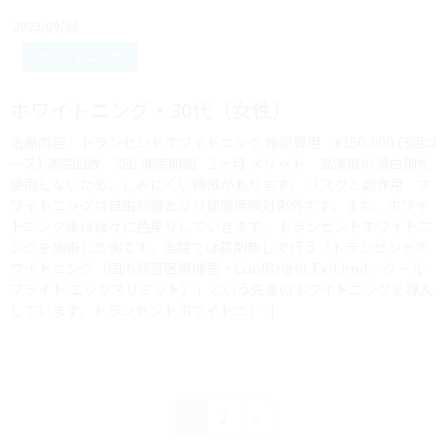
2022/09/30
ホワイトニング
ホワイトニング・30代（女性）
治療内容 トランセントホワイトニング 施術費用 ¥150,000 (3回コ
ース) 通院回数 3回 通院期間 1ヶ月 メリット 高濃度の漂白剤を
使用しないため、しみにくい特徴があります。 リスクと副作用 ホ
ワイトニングは自由診療となり健康保険対象外です。また、ホワイ
トニング後は徐々に色戻りしていきます。 トランセントホワイトニ
ングを施術した例です。当院では薬剤無しで行う「トランセントホ
ワイトニング（国内認証医療機器・CoolBright Ex-Limit・クール
ブライト エックスリミット）」という先進のホワイトニングを導入
しています。トランセントホワイトニ […]
ペ
ペ
1
2
»
ー
ー