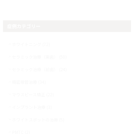
ジ
ジ
投
稿
症例カテゴリー
の
ペ
ホワイトニング (72)
ー
セラミック治療（奥歯） (50)
ジ
セラミック治療（前歯） (24)
送
精密根管治療 (34)
り
マウスピース矯正 (22)
インプラント治療 (3)
ホワイトスポットの治療 (5)
PMTC (2)