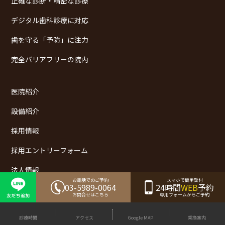
正確な診断・精密な診療
デジタル歯科診療に対応
歯を守る「予防」に注力
完全バリアフリーの院内
医院紹介
設備紹介
採用情報
採用エントリーフォーム
法人情報
お電話でのご予約
スマホで簡単受付
03-5989-0064
24時間
WEB
予約
書面掲示事項のウェブサイトへの掲載
お問合せはこちら
専用フォームからご予約
取材・名医など 掲載サイト一覧
診療時間
アクセス
Google MAP
乗換案内