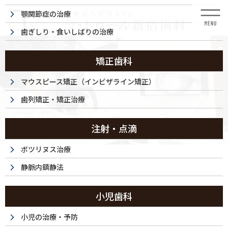
コ
ナ
顎関節症の治療
ン
ビ
テ
ゲ
歯ぎしり・食いしばりの治療
ン
ー
ツ
シ
に
ョ
矯正歯科
移
ン
動
に
マウスピース矯正（インビザライン矯正）
移
歯列矯正・矯正治療
動
症例集
注射・点滴
ボツリヌス治療
HOME
症例集
2022年
静脈内鎮静法
2022年
小児歯科
小児の治療・予防