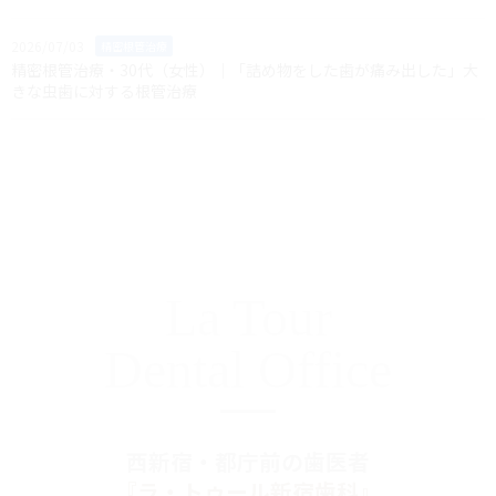
2026/07/03
精密根管治療
精密根管治療・30代（女性）｜「詰め物をした歯が痛み出した」大
きな虫歯に対する根管治療
La Tour
Dental Office
西新宿・都庁前の歯医者
『ラ・トゥール新宿歯科』