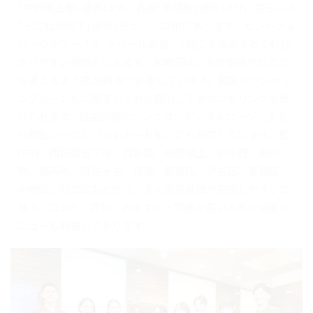
｢中野坂上駅｣徒歩13分、各線｢新宿駅｣徒歩13分、京王バス
｢十二社池の下｣徒歩1分という立地にあります。セントラル
パークタワー「ラ･トゥール新宿」1階にあるのでとても分
かりやすい場所といえます。水曜日は、お仕事帰りの方で
も通えるよう夜20時まで診療しています。個室カウンセリ
ングルームもご用意しており安心してカウンセリングを受
けられます。自由診療については、デンタルローンによる
分割払いやクレジットカード払いにも対応しています。都
庁前、西新宿五丁目、西新宿、中野坂上、新中野、東中
野、高円寺、阿佐ヶ谷、荻窪、新宿区、渋谷区、豊島区、
中野区、杉並区などから、多くの患者様が来院しやすい立
地で、口コミ・評判・おすすめ・評価が高い人気の治療メ
ニューも網羅しております。