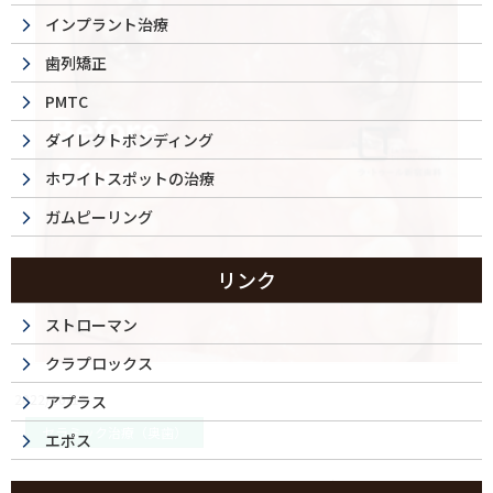
インプラント治療
歯列矯正
PMTC
ダイレクトボンディング
ホワイトスポットの治療
ガムピーリング
リンク
ストローマン
クラプロックス
2022/10/18
アプラス
セラミック治療（奥歯）
エポス
セラミック治療・70代（女性）｜金属アレルギ