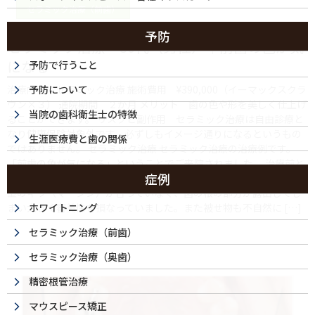
セラミック治療（前歯）
予防
セラミック治療・30代（男性）｜前歯の色が気
になる
予防で行うこと
治療内容 セラミック治療 施術費用 ¥390,000（イーマックスクラ
予防について
ウン×３） 通院期間 ２か月 メリット 歯の色や形を美しく仕上げ
当院の歯科衛生士の特徴
ることができます。 リスクと副作用 セラミック治療は自由診療と
なり健康保険対象外です。必ずしもイメージ通りになるというもの
生涯医療費と歯の関係
ではありません。 セラミック治療 セラミック治療の治療例です。
「前歯の色が気になる」ということでご来院されました。 治療前と
症例
治療後の比較 治療前と治療後の見た目について 治療前は被せ物と歯
茎のキワ（マージン）が合っていなく、歯の根の部分が露出してし
まい大きく審美性を損なっていました。また被せ物も不自然に […]
ホワイトニング
セラミック治療（前歯）
セラミック治療（奥歯）
精密根管治療
マウスピース矯正