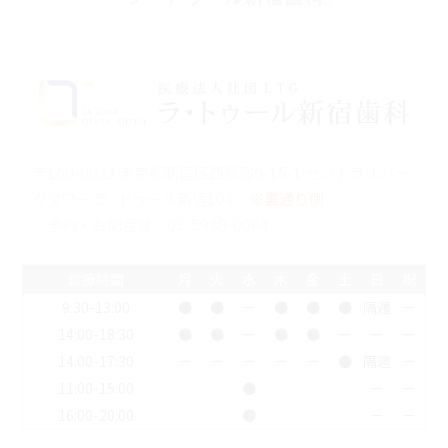
〒160-0023 東京都新宿区西新宿6-15-1 セントラルパー
クタワー ラ･トゥール新宿104
※裏通り側
ご予約・お問合せ：
03-5989-0064
診療時間
月
火
水
木
金
土
日
祝
9:30-13:00
●
●
ー
●
●
●
隔週
ー
14:00-18:30
●
●
ー
●
●
ー
ー
ー
14:00-17:30
ー
ー
ー
ー
ー
●
隔週
ー
11:00-15:00
●
ー
ー
16:00-20:00
●
ー
ー