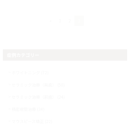
ペ
ペ
ペ
«
1
2
3
ー
ー
ー
ジ
ジ
ジ
投
稿
症例カテゴリー
の
ペ
ホワイトニング (72)
ー
セラミック治療（奥歯） (50)
ジ
セラミック治療（前歯） (24)
送
精密根管治療 (34)
り
マウスピース矯正 (22)