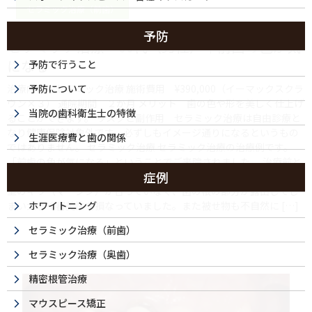
セラミック治療（前歯）
予防
セラミック治療・30代（男性）｜前歯の色が気
になる
予防で行うこと
治療内容 セラミック治療 施術費用 ¥390,000（イーマックスクラ
予防について
ウン×３） 通院期間 ２か月 メリット 歯の色や形を美しく仕上げ
当院の歯科衛生士の特徴
ることができます。 リスクと副作用 セラミック治療は自由診療と
なり健康保険対象外です。必ずしもイメージ通りになるというもの
生涯医療費と歯の関係
ではありません。 セラミック治療 セラミック治療の治療例です。
「前歯の色が気になる」ということでご来院されました。 治療前と
症例
治療後の比較 治療前と治療後の見た目について 治療前は被せ物と歯
茎のキワ（マージン）が合っていなく、歯の根の部分が露出してし
まい大きく審美性を損なっていました。また被せ物も不自然に […]
ホワイトニング
セラミック治療（前歯）
セラミック治療（奥歯）
精密根管治療
マウスピース矯正