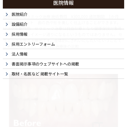
医院情報
いにしたい
医院紹介
治療内容 セラミック治療 施術費用 ¥300,000 通院期間 1か月
（3回） メリット 歯の色や形を美しく仕上げることができます。
設備紹介
リスクと副作用 セラミック治療は自由診療となり健康保険対象外
採用情報
です。必ずしもイメージ通りになるというものではありません。 セ
ラミック治療の治療例です。全体的にきれいにしたいということで
採用エントリーフォーム
ご来院されました。 治療前と治療後の比較
法人情報
書面掲示事項のウェブサイトへの掲載
取材・名医など 掲載サイト一覧