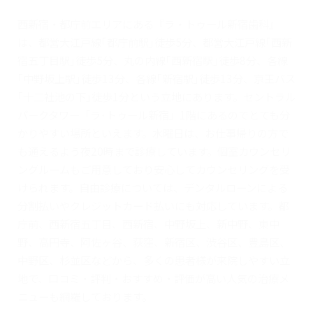
西新宿・都庁前エリアにある『ラ・トゥール新宿歯科』
は、都営大江戸線｢都庁前駅｣徒歩5分、都営大江戸線｢西新
宿五丁目駅｣徒歩5分、丸の内線｢西新宿駅｣徒歩8分、各線
｢中野坂上駅｣徒歩13分、各線｢新宿駅｣徒歩13分、京王バス
｢十二社池の下｣徒歩1分という立地にあります。セントラル
パークタワー「ラ･トゥール新宿」1階にあるのでとても分
かりやすい場所といえます。水曜日は、お仕事帰りの方で
も通えるよう夜20時まで診療しています。個室カウンセリ
ングルームもご用意しており安心してカウンセリングを受
けられます。自由診療については、デンタルローンによる
分割払いやクレジットカード払いにも対応しています。都
庁前、西新宿五丁目、西新宿、中野坂上、新中野、東中
野、高円寺、阿佐ヶ谷、荻窪、新宿区、渋谷区、豊島区、
中野区、杉並区などから、多くの患者様が来院しやすい立
地で、口コミ・評判・おすすめ・評価が高い人気の治療メ
ニューも網羅しております。