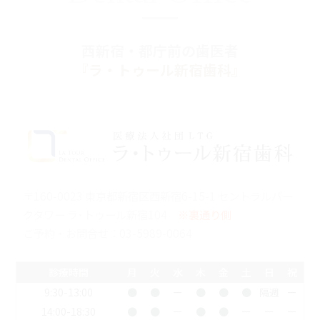
西新宿・都庁前の歯医者
『ラ・トゥール新宿歯科』
〒160-0023 東京都新宿区西新宿6-15-1 セントラルパー
クタワー ラ･トゥール新宿104
※裏通り側
ご予約・お問合せ：
03-5989-0064
診療時間
月
火
水
木
金
土
日
祝
9:30-13:00
●
●
ー
●
●
●
隔週
ー
14:00-18:30
●
●
ー
●
●
ー
ー
ー