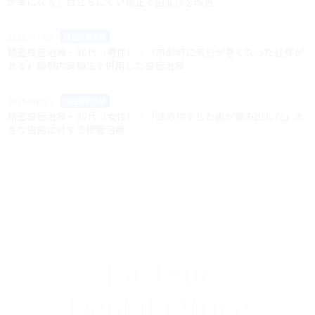
が気になる」目立ちにくい矯正で歯並びを改善
2026/07/03
精密根管治療
精密根管治療・30代（男性）｜「麻酔時に気分が悪くなった経験が
ある」静脈内鎮静法を併用した根管治療
2026/07/03
精密根管治療
精密根管治療・30代（女性）｜「詰め物をした歯が痛み出した」大
きな虫歯に対する根管治療
La Tour
Dental Office