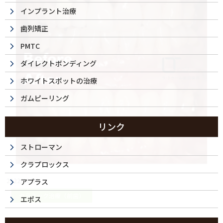
インプラント治療
歯列矯正
PMTC
ダイレクトボンディング
ホワイトスポットの治療
ガムピーリング
リンク
ストローマン
クラプロックス
2022/10/16
アプラス
セラミック治療（前歯）
エポス
セラミック治療・50代（女性）｜全体的にきれ