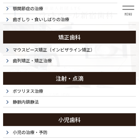
コ
ナ
顎関節症の治療
ン
ビ
テ
ゲ
歯ぎしり・食いしばりの治療
ン
ー
ツ
シ
に
ョ
矯正歯科
移
ン
動
に
マウスピース矯正（インビザライン矯正）
移
歯列矯正・矯正治療
動
症例集
注射・点滴
ボツリヌス治療
HOME
症例集
セラミック治療（前歯）
静脈内鎮静法
セラミック治療（前歯）
小児歯科
小児の治療・予防