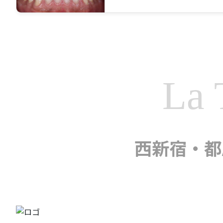
La 
西新宿・都