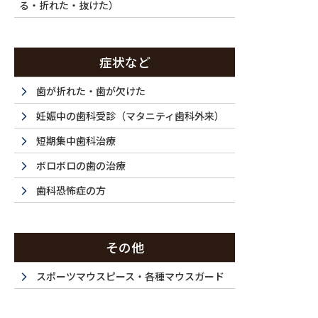
通院期間 1日
る・折れた・抜けた）
メリット 高濃度の漂白剤を使用しないため、しみ
リスクと副作用 歯肉の軽度の炎症が伴う可能性が
症状など
ことがあります。軽度のホワイトスポットはホワイ
歯が折れた・歯が欠けた
立ちにくくなることがあります。
妊娠中の歯科受診（マタニティ歯科外来）
短期集中歯科治療
トランセントホワイトニングを施術した例です。歯
ボロボロの歯の治療
ける可能性があるため行っていなかったが、トラン
歯科恐怖症の方
りご来院頂きました。当院では薬剤無しで行うホワ
機器・CoolBright Ex-Limit・クールブラ
その他
ニング「クールブライト」は、従来の漂白剤を使用
スポーツマウスピース・各種マウスガード
イトニングです。歯質を傷つけずに痛みなく白くな