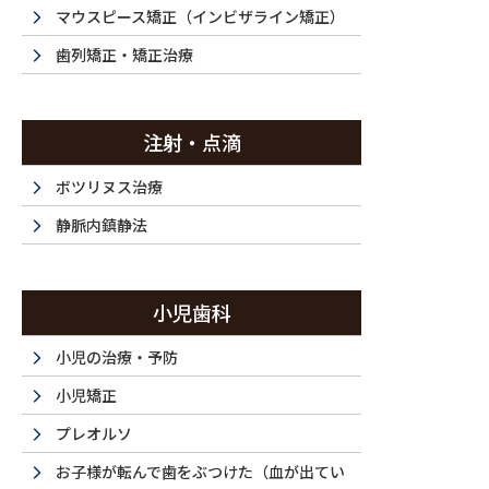
症例集
マウスピース矯正（インビザライン矯正）
歯列矯正・矯正治療
注射・点滴
HOME
症例集
ホワイトニング
ホワイトニング・40代（女性）｜歯質
ボツリヌス治療
2024/06/17
静脈内鎮静法
ホワイトニング・40代（女
小児歯科
小児の治療・予防
治療内容 トランセントホワイトニング
小児矯正
施術費用 ￥55,000
プレオルソ
通院回数 1回
お子様が転んで歯をぶつけた（血が出てい