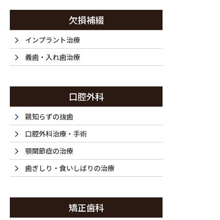
コ
ナ
ン
ビ
欠損補綴
テ
ゲ
ン
ー
インプラント治療
西新宿・西新宿五丁目・都庁前で歯医者は『ラ・トゥール新宿歯科』まで
ツ
シ
義歯・入れ歯治療
に
ョ
移
ン
動
に
ホーム
初めてご利用の方
ドクター紹介
当
口腔外科
移
HOME
FIRST
DOCTOR
F
動
親知らずの抜歯
口腔外科治療・手術
顎関節症の治療
歯ぎしり・食いしばりの治療
矯正歯科