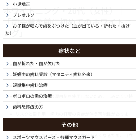
小児矯正
ホワイトニング・20代（女性）｜
プレオルソ
「司会業を前に初めてのホワイトニ
お子様が転んで歯をぶつけた（血が出ている・折れた・抜け
ング」
た）
症状など
治療内容 トランセントフラッシュホワイトニング
歯が折れた・歯が欠けた
施術費用 ￥55,000
妊娠中の歯科受診（マタニティ歯科外来）
通院回数 1回
短期集中歯科治療
通院期間 1日
ボロボロの歯の治療
メリット 高濃度の漂白剤を使用しないため、しみにくい特
徴があります。
歯科恐怖症の方
リスクと副作用 歯肉の軽度の炎症が伴う可能性がありま
す。ホワイトニング後はホワイトスポットが一時的に目立つ
その他
ことがあります。軽度のホワイトスポットはホワイトニング
の回数こなしていただくと周りの歯が明るくなるため、目立
スポーツマウスピース・各種マウスガード