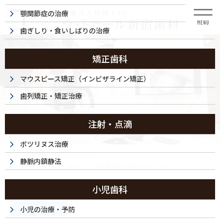
コ
ナ
顎関節症の治療
ン
ビ
テ
ゲ
歯ぎしり・食いしばりの治療
ン
ー
ツ
シ
に
ョ
矯正歯科
移
ン
動
に
マウスピース矯正（インビザライン矯正）
症例集
移
歯列矯正・矯正治療
動
注射・点滴
ボツリヌス治療
HOME
症例集
ホワイトニング
静脈内鎮静法
ホワイトニング・20代（女性）｜「司会業を前に初めてのホワイトニング」
小児歯科
2025/08/14
ホワイトニング
小児の治療・予防