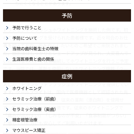
ちにくくなることがあります。
予防
予防で行うこと
トランセントフラッシュホワイトニングを施術した例です。初
めてホワイトニングを受けられた患者様です。近々司会のお仕
予防について
事を控えており、歯を白くしたいとのご希望でご来院されまし
当院の歯科衛生士の特徴
た。施術後はしっかりとシェードアップが見られ、大変喜んで
生涯医療費と歯の関係
いただけました。今後も継続してホワイトニングを行うご予定
です。当院では、薬剤を使用しないホワイトニング機器「クー
症例
ルブライト エックスリミット（CoolBright Ex-Limit）」を導
入した、トランセントフラッシュホワイトニングを提供してい
ホワイトニング
ます。クールブライトは、国内で医療機器として認証された先
セラミック治療（前歯）
進のホワイトニング機器で、従来の薬剤（漂白剤）を使用せ
ず、歯がしみにくいのが特徴です。従来のホワイトニングで
セラミック治療（奥歯）
「痛みが出やすい」「しみるのが不安」「食事制限がつらい」
精密根管治療
と感じていた方にも安心してご利用いただけます。
マウスピース矯正