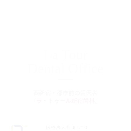
La Tour
Dental Office
西新宿・都庁前の歯医者
『ラ・トゥール新宿歯科』