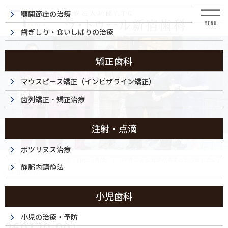
コ
ナ
顎関節症の治療
ン
ビ
テ
ゲ
歯ぎしり・食いしばりの治療
ン
ー
ツ
シ
に
ョ
矯正歯科
移
ン
動
に
マウスピース矯正（インビザライン矯正）
投稿
移
歯列矯正・矯正治療
動
注射・点滴
ボツリヌス治療
HOME
ガムピーリング・40代（男性）｜「喫煙による歯茎の黒ずみを改善したい」
静脈内鎮静法
260120-001
小児歯科
2026/01/20
小児の治療・予防
260120-001