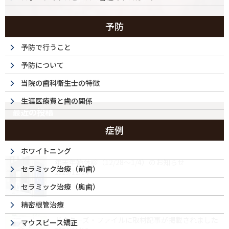
予防
予防で行うこと
予防について
当院の歯科衛生士の特徴
生涯医療費と歯の関係
最近の投稿
症例
ホワイトニング
年末年始休診（12/28～1/4）のお知らせ
セラミック治療（前歯）
2025/12/04
セラミック治療（奥歯）
精密根管治療
ドクターズ・ファイルに取材記事が掲載されました
マウスピース矯正