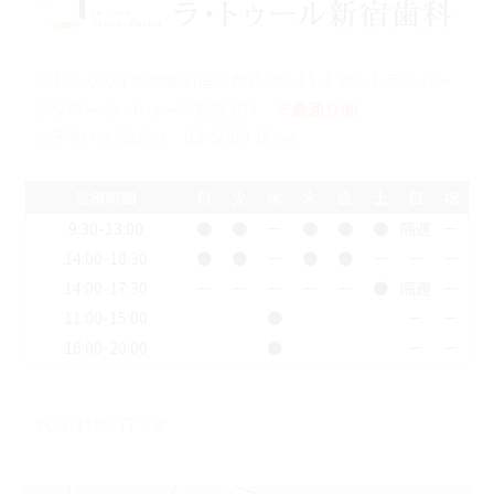
〒160-0023 東京都新宿区西新宿6-15-1 セントラルパー
クタワー ラ･トゥール新宿104
※裏通り側
ご予約・お問合せ：
03-5989-0064
診療時間
月
火
水
木
金
土
日
祝
9:30-13:00
●
●
ー
●
●
●
隔週
ー
14:00-18:30
●
●
ー
●
●
ー
ー
ー
14:00-17:30
ー
ー
ー
ー
ー
●
隔週
ー
11:00-15:00
●
ー
ー
16:00-20:00
●
ー
ー
祝日は休診日です