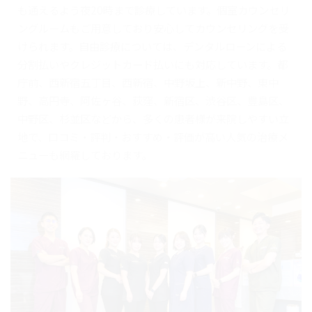
も通えるよう夜20時まで診療しています。個室カウンセリ
ングルームもご用意しており安心してカウンセリングを受
けられます。自由診療については、デンタルローンによる
分割払いやクレジットカード払いにも対応しています。都
庁前、西新宿五丁目、西新宿、中野坂上、新中野、東中
野、高円寺、阿佐ヶ谷、荻窪、新宿区、渋谷区、豊島区、
中野区、杉並区などから、多くの患者様が来院しやすい立
地で、口コミ・評判・おすすめ・評価が高い人気の治療メ
ニューも網羅しております。