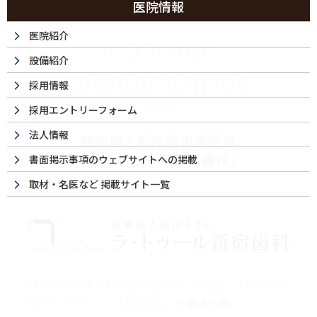
医院情報
医院紹介
La Tour
設備紹介
Dental Office
採用情報
採用エントリーフォーム
法人情報
西新宿・都庁前の歯医者
『ラ・トゥール新宿歯科』
書面掲示事項のウェブサイトへの掲載
取材・名医など 掲載サイト一覧
〒160-0023 東京都新宿区西新宿6-15-1 セントラルパー
クタワー ラ･トゥール新宿104
※裏通り側