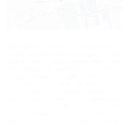
西新宿・都庁前エリアにある『ラ・トゥール新宿歯科』
は、都営大江戸線｢都庁前駅｣徒歩5分、都営大江戸線｢西新
宿五丁目駅｣徒歩5分、丸の内線｢西新宿駅｣徒歩8分、各線
｢中野坂上駅｣徒歩13分、各線｢新宿駅｣徒歩13分、京王バス
｢十二社池の下｣徒歩1分という立地にあります。セントラル
パークタワー「ラ･トゥール新宿」1階にあるのでとても分
かりやすい場所といえます。水曜日は、お仕事帰りの方で
も通えるよう夜20時まで診療しています。個室カウンセリ
ングルームもご用意しており安心してカウンセリングを受
けられます。自由診療については、デンタルローンによる
分割払いやクレジットカード払いにも対応しています。都