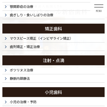
コ
ナ
顎関節症の治療
ン
ビ
テ
ゲ
歯ぎしり・食いしばりの治療
ン
ー
ツ
シ
に
ョ
矯正歯科
移
ン
動
に
マウスピース矯正（インビザライン矯正）
移
歯列矯正・矯正治療
動
カテゴリー無し
注射・点滴
ボツリヌス治療
HOME
カテゴリー無し
静脈内鎮静法
カテゴリー無し
小児歯科
小児の治療・予防
投稿はありません。