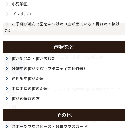
小児矯正
プレオルソ
お子様が転んで歯をぶつけた（血が出ている・折れた・抜け
最近の投稿
た）
症状など
年末年始休診（12/28～1/4）のお知らせ
歯が折れた・歯が欠けた
2025/12/04
妊娠中の歯科受診（マタニティ歯科外来）
短期集中歯科治療
ボロボロの歯の治療
ドクターズ・ファイルに取材記事が掲載されました
2024/11/13
歯科恐怖症の方
その他
10月・11月の日曜診療と11月の休診について
スポーツマウスピース・各種マウスガード
2024/09/24