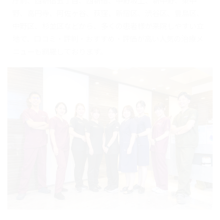
庁前、西新宿五丁目、西新宿、中野坂上、新中野、東中
野、高円寺、阿佐ヶ谷、荻窪、新宿区、渋谷区、豊島区、
中野区、杉並区などから、多くの患者様が来院しやすい立
地で、口コミ・評判・おすすめ・評価が高い人気の治療メ
ニューも網羅しております。