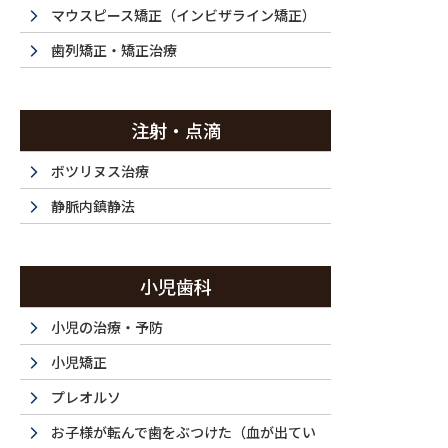
症例集
マウスピース矯正（インビザライン矯正）
歯列矯正・矯正治療
注射・点滴
HOME
症例集
セラミック治療（前歯）
セラミック治療・20代（女
ボツリヌス治療
2026/06/29
静脈内鎮静法
セラミック治療・20代（女
小児歯科
歯のすき間をラミネートベニ
小児の治療・予防
小児矯正
治療内容 セラミック治療（ラミネートベニア
プレオルソ
施術費用 149600円×6本
お子様が転んで歯をぶつけた（血が出てい