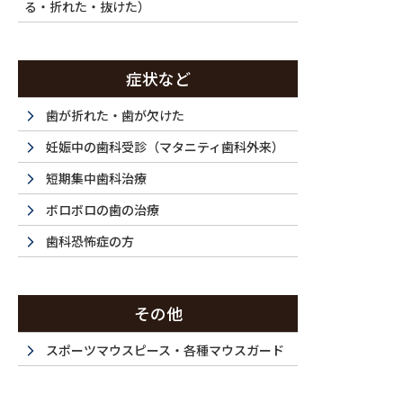
通院回数 2-3回
る・折れた・抜けた）
通院期間
メリット 審美性に優れており、天然歯に近い
症状など
ギーの心配がなく、高い適合精度と耐久性によ
歯が折れた・歯が欠けた
リスクと副作用 セラミック治療は保険適用外
妊娠中の歯科受診（マタニティ歯科外来）
ることがあります。治療後にしみる症状がみら
短期集中歯科治療
す。
ボロボロの歯の治療
歯科恐怖症の方
前歯部ラミネートベニアの治療例です。以前矯正治
が空いていることや、下の歯との重なりが浅いこと
その他
望があったため、歯質を削らずにラミネートベニア
スポーツマウスピース・各種マウスガード