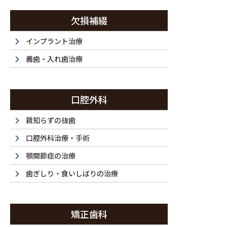
コ
ナ
ン
ビ
欠損補綴
テ
ゲ
ン
ー
インプラント治療
西新宿・西新宿五丁目・都庁前で歯医者は『ラ・トゥール新宿歯科』まで
ツ
シ
義歯・入れ歯治療
に
ョ
移
ン
ホーム
初めてご利用の方
ドクター紹介
当
動
に
HOME
FIRST
DOCTOR
F
口腔外科
移
動
親知らずの抜歯
口腔外科治療・手術
顎関節症の治療
歯ぎしり・食いしばりの治療
矯正歯科