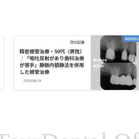
精密根管
次の記事
精密根管治療・50代（男性）
｜「嘔吐反射があり歯科治療
が苦手」静脈内鎮静法を併用
した根管治療
2026/06/29