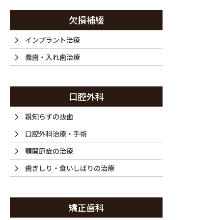
コ
ナ
ン
ビ
欠損補綴
テ
ゲ
ン
ー
インプラント治療
西新宿・西新宿五丁目・都庁前で歯医者は『ラ・トゥール新宿歯科』まで
ツ
シ
義歯・入れ歯治療
に
ョ
移
ン
ホーム
初めてご利用の方
ドクター紹介
当
動
に
HOME
FIRST
DOCTOR
F
口腔外科
移
動
親知らずの抜歯
口腔外科治療・手術
顎関節症の治療
歯ぎしり・食いしばりの治療
矯正歯科