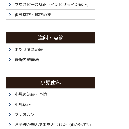
投稿
マウスピース矯正（インビザライン矯正）
歯列矯正・矯正治療
注射・点滴
HOME
セラミック治療・20代（女性）｜「他院で入れた前歯の不自然な
ボツリヌス治療
2026/03/14
静脈内鎮静法
260313-004c
小児歯科
小児の治療・予防
小児矯正
プレオルソ
お子様が転んで歯をぶつけた（血が出てい