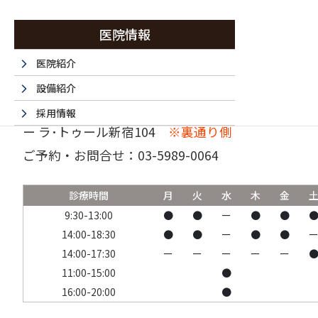
医院情報
医院紹介
設備紹介
〒160-0023 東京都新宿区西新宿6-15-1 セントラ
採用情報
ー ラ･トゥール新宿104
※裏通り側
採用エントリーフォーム
ご予約・お問合せ：
03-5989-0064
法人情報
書面掲示事項のウェブサイトへの掲載
診療時間
月
火
水
木
金
取材・名医など 掲載サイト一覧
9:30-13:00
●
●
ー
●
●
14:00-18:30
●
●
ー
●
●
14:00-17:30
ー
ー
ー
ー
ー
11:00-15:00
●
16:00-20:00
●