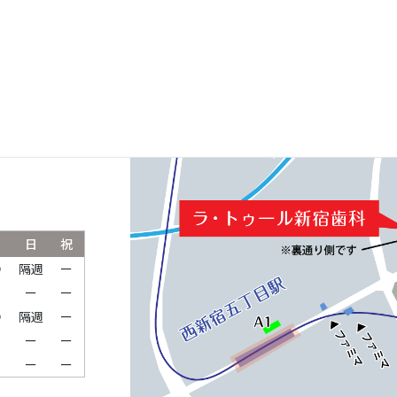
ルパークタワ
土
日
祝
●
隔週
ー
ー
ー
ー
●
隔週
ー
ー
ー
ー
ー