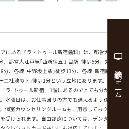
リアにある『ラ・トゥール新宿歯科』は、都営大江戸
5分、都営大江戸線｢西新宿五丁目駅｣徒歩5分、丸の
診療予約フォーム
8分、各線｢中野坂上駅｣徒歩13分、各線｢新宿駅｣徒
｢十二社池の下｣徒歩1分という立地にあります。セン
「ラ･トゥール新宿」1階にあるのでとても分かりや
。水曜日は、お仕事帰りの方でも通えるよう夜20時
す。個室カウンセリングルームもご用意しており安心
グを受けられます。自由診療については、デンタルロ
いやクレジットカード払いにも対応しています。都庁