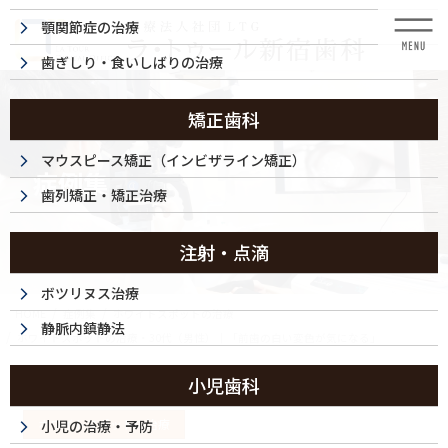
コ
ナ
顎関節症の治療
ン
ビ
テ
ゲ
歯ぎしり・食いしばりの治療
ン
ー
ツ
シ
に
ョ
矯正歯科
移
ン
動
に
マウスピース矯正（インビザライン矯正）
症例集
移
歯列矯正・矯正治療
動
注射・点滴
ボツリヌス治療
HOME
症例集
ホワイトスポットの治療
静脈内鎮静法
ホワイトスポットの治療・30代（男性）｜「前歯の白い変色が気になる」
小児歯科
2025/06/03
ホワイトスポットの治療
小児の治療・予防