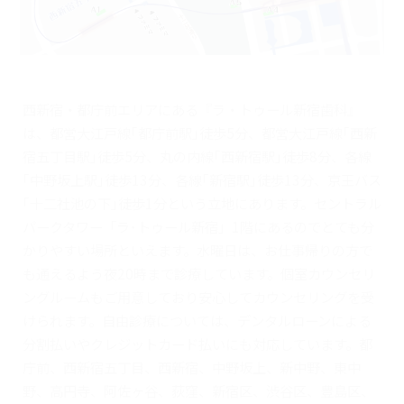
西新宿・都庁前エリアにある『ラ・トゥール新宿歯科』
は、都営大江戸線｢都庁前駅｣徒歩5分、都営大江戸線｢西新
宿五丁目駅｣徒歩5分、丸の内線｢西新宿駅｣徒歩8分、各線
｢中野坂上駅｣徒歩13分、各線｢新宿駅｣徒歩13分、京王バス
｢十二社池の下｣徒歩1分という立地にあります。セントラル
パークタワー「ラ･トゥール新宿」1階にあるのでとても分
かりやすい場所といえます。水曜日は、お仕事帰りの方で
も通えるよう夜20時まで診療しています。個室カウンセリ
ングルームもご用意しており安心してカウンセリングを受
けられます。自由診療については、デンタルローンによる
分割払いやクレジットカード払いにも対応しています。都
庁前、西新宿五丁目、西新宿、中野坂上、新中野、東中
野、高円寺、阿佐ヶ谷、荻窪、新宿区、渋谷区、豊島区、