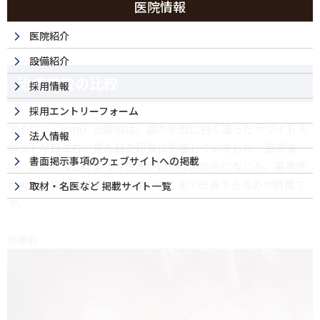
医院情報
医院紹介
設備紹介
治療前後の比較
採用情報
採用エントリーフォーム
アイコン（Icon）治療前は、歯の表面に白く濁ったホワイトス
法人情報
ポットが目立ち、見た目の印象に影響していました。治療後
書面掲示事項のウェブサイトへの掲載
は、樹脂の浸透によって白濁が自然な歯の色になじみ、審美性
が大きく向上します。削らずにここまで改善できるのが特徴で
取材・名医など 掲載サイト一覧
す。
治療前