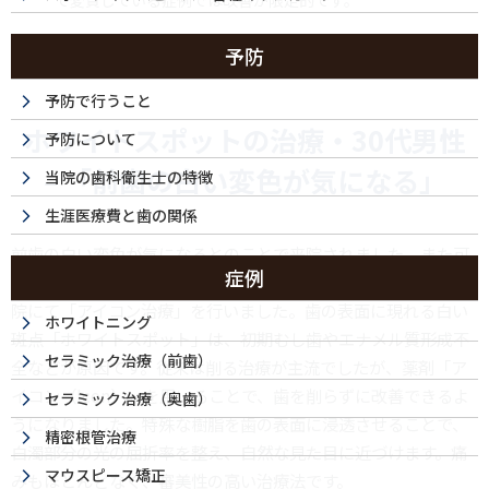
で変質している症例では改善が限定的です。
予防
予防で行うこと
ホワイトスポットの治療・30代男性
予防について
– 「前歯の白い変色が気になる」
当院の歯科衛生士の特徴
生涯医療費と歯の関係
前歯の白い変色が気になるとのことで来院されました。また可
症例
能な限り歯を削らずに治療したいとのご希望があったため、当
院にて「アイコン治療」を行いました。歯の表面に現れる白い
ホワイトニング
斑点「ホワイトスポット」は、初期むし歯やエナメル質形成不
セラミック治療（前歯）
全などが原因です。従来は削る治療が主流でしたが、薬剤「ア
イコン（Icon）」を用いることで、歯を削らずに改善できるよ
セラミック治療（奥歯）
うになりました。特殊な樹脂を歯の表面に浸透させることで、
精密根管治療
白濁部分の光の屈折率を整え、自然な見た目に近づけます。痛
マウスピース矯正
みもほとんどなく、審美性の高い治療法です。