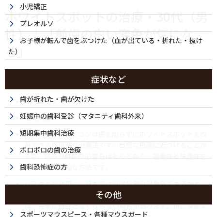
小児矯正
ホワイトスポットの治療・30代（男
プレオルソ
性）｜「前歯の白い変色が気にな
お子様が転んで歯をぶつけた（血が出ている・折れた・抜け
る」
た）
症状など
治療内容： アイコン治療
歯が折れた・歯が欠けた
施術費用： ¥44,000
妊娠中の歯科受診（マタニティ歯科外来）
通院回数： 1回
短期集中歯科治療
メリット： アイコンは歯を削らずにホワイトスポットを改
善できる低侵襲な治療法です。自然な色調に近づけることが
ボロボロの歯の治療
でき、痛みや麻酔の必要もほとんどなく、審美性と快適性を
歯科恐怖症の方
両立した画期的な方法です。
リスクと副作用： 日本では保険診療の対象外であるため、
その他
自費での対応となります。ホワイトスポットの状態によって
は、完全に目立たなくならない場合があります。特に深部ま
スポーツマウスピース・各種マウスガード