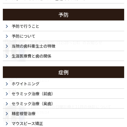
予防
最近の投稿
予防で行うこと
予防について
年末年始休診（12/28～1/4）のお知らせ
当院の歯科衛生士の特徴
2025/12/04
生涯医療費と歯の関係
症例
ドクターズ・ファイルに取材記事が掲載されました
2024/11/13
ホワイトニング
セラミック治療（前歯）
セラミック治療（奥歯）
10月・11月の日曜診療と11月の休診について
2024/09/24
精密根管治療
マウスピース矯正