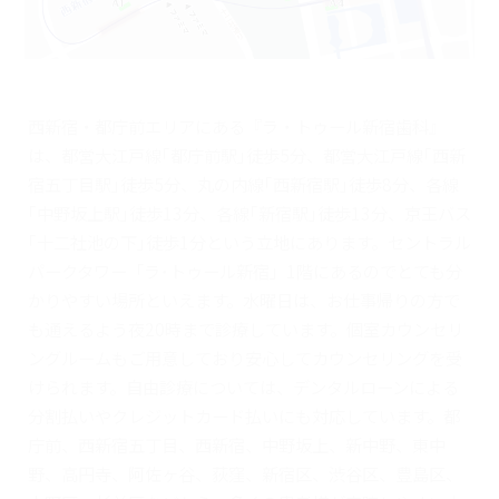
西新宿・都庁前エリアにある『ラ・トゥール新宿歯科』
は、都営大江戸線｢都庁前駅｣徒歩5分、都営大江戸線｢西新
宿五丁目駅｣徒歩5分、丸の内線｢西新宿駅｣徒歩8分、各線
｢中野坂上駅｣徒歩13分、各線｢新宿駅｣徒歩13分、京王バス
｢十二社池の下｣徒歩1分という立地にあります。セントラル
パークタワー「ラ･トゥール新宿」1階にあるのでとても分
かりやすい場所といえます。水曜日は、お仕事帰りの方で
も通えるよう夜20時まで診療しています。個室カウンセリ
ングルームもご用意しており安心してカウンセリングを受
けられます。自由診療については、デンタルローンによる
分割払いやクレジットカード払いにも対応しています。都
庁前、西新宿五丁目、西新宿、中野坂上、新中野、東中
野、高円寺、阿佐ヶ谷、荻窪、新宿区、渋谷区、豊島区、