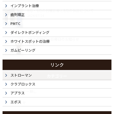
インプラント治療
8月・9月の日曜診療と8月の休診について
歯列矯正
2024/07/24
PMTC
ダイレクトボンディング
2月の日曜日の診療日のお知らせ
ホワイトスポットの治療
2024/02/07
ガムピーリング
リンク
ストローマン
カテゴリー
クラプロックス
カテゴリー無し
アプラス
エポス
お知らせ
今月の日曜診療