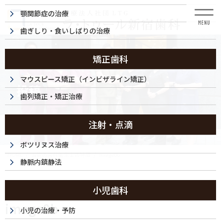
コ
ナ
顎関節症の治療
ン
ビ
テ
ゲ
歯ぎしり・食いしばりの治療
ン
ー
ツ
シ
に
ョ
矯正歯科
移
ン
動
に
マウスピース矯正（インビザライン矯正）
投稿
移
歯列矯正・矯正治療
動
注射・点滴
ボツリヌス治療
HOME
当院の歯科衛生士の特徴
image0b
静脈内鎮静法
2025/12/27
小児歯科
image0b
小児の治療・予防