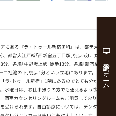
リアにある『ラ・トゥール新宿歯科』は、都営大江戸
5分、都営大江戸線｢西新宿五丁目駅｣徒歩5分、丸の
診療予約フォーム
8分、各線｢中野坂上駅｣徒歩13分、各線｢新宿駅｣徒
｢十二社池の下｣徒歩1分という立地にあります。セン
「ラ･トゥール新宿」1階にあるのでとても分かりや
。水曜日は、お仕事帰りの方でも通えるよう夜20時
す。個室カウンセリングルームもご用意しており安心
グを受けられます。自由診療については、デンタルロ
いやクレジットカード払いにも対応しています。都庁