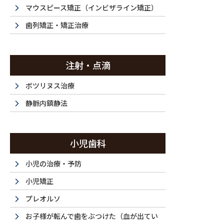
投稿
マウスピース矯正（インビザライン矯正）
歯列矯正・矯正治療
注射・点滴
HOME
ホワイトニング・40代（女性）｜歯質を傷つけない
DSC_0380_
ボツリヌス治療
2024/06/17
静脈内鎮静法
DSC_0380_1532_64
小児歯科
小児の治療・予防
小児矯正
プレオルソ
お子様が転んで歯をぶつけた（血が出てい