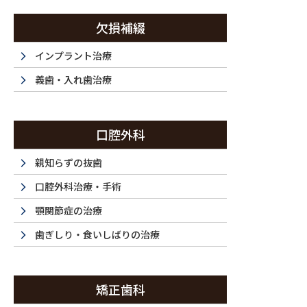
コ
ナ
ン
ビ
欠損補綴
テ
ゲ
ン
ー
インプラント治療
西新宿・西新宿五丁目・都庁前で歯医者は『ラ・トゥール新宿歯科』まで
ツ
シ
義歯・入れ歯治療
に
ョ
移
ン
ホーム
初めてご利用の方
ドクター紹介
当
動
に
HOME
FIRST
DOCTOR
F
口腔外科
移
動
親知らずの抜歯
口腔外科治療・手術
顎関節症の治療
歯ぎしり・食いしばりの治療
矯正歯科