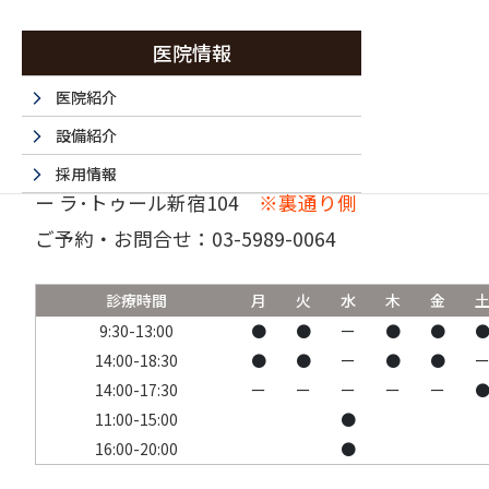
医院情報
医院紹介
設備紹介
〒160-0023 東京都新宿区西新宿6-15-1 セントラ
採用情報
ー ラ･トゥール新宿104
※裏通り側
採用エントリーフォーム
ご予約・お問合せ：
03-5989-0064
法人情報
書面掲示事項のウェブサイトへの掲載
診療時間
月
火
水
木
金
取材・名医など 掲載サイト一覧
9:30-13:00
●
●
ー
●
●
14:00-18:30
●
●
ー
●
●
14:00-17:30
ー
ー
ー
ー
ー
11:00-15:00
●
16:00-20:00
●