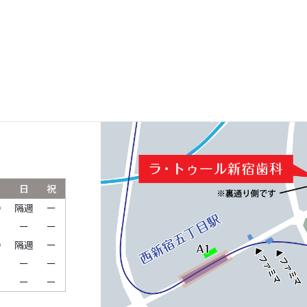
ルパークタワ
土
日
祝
●
隔週
ー
ー
ー
ー
●
隔週
ー
ー
ー
ー
ー