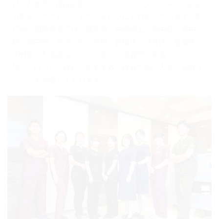
けられます。自由診療については、デンタルローンによる
分割払いやクレジットカード払いにも対応しています。都
庁前、西新宿五丁目、西新宿、中野坂上、新中野、東中
野、高円寺、阿佐ヶ谷、荻窪、新宿区、渋谷区、豊島区、
中野区、杉並区などから、多くの患者様が来院しやすい立
地で、口コミ・評判・おすすめ・評価が高い人気の治療メ
ニューも網羅しております。