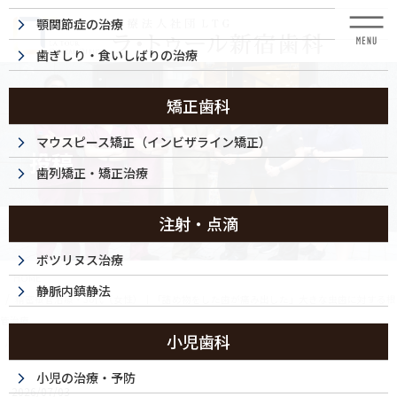
コ
ナ
顎関節症の治療
ン
ビ
テ
ゲ
歯ぎしり・食いしばりの治療
ン
ー
ツ
シ
に
ョ
矯正歯科
移
ン
動
に
マウスピース矯正（インビザライン矯正）
投稿
移
歯列矯正・矯正治療
動
注射・点滴
ボツリヌス治療
HOME
静脈内鎮静法
精密根管治療・30代（女性）｜「詰め物をした歯が痛み出した」大きな虫歯に対する根
管治療
小児歯科
260703-004c
小児の治療・予防
2026/07/03