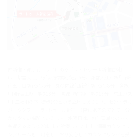
西新宿・都庁前エリアにある『ラ・トゥール新宿歯科』
は、都営大江戸線｢都庁前駅｣徒歩5分、都営大江戸線｢西新
宿五丁目駅｣徒歩5分、丸の内線｢西新宿駅｣徒歩8分、各線
｢中野坂上駅｣徒歩13分、各線｢新宿駅｣徒歩13分、京王バス
｢十二社池の下｣徒歩1分という立地にあります。セントラル
パークタワー「ラ･トゥール新宿」1階にあるのでとても分
かりやすい場所といえます。水曜日は、お仕事帰りの方で
も通えるよう夜20時まで診療しています。個室カウンセリ
ングルームもご用意しており安心してカウンセリングを受