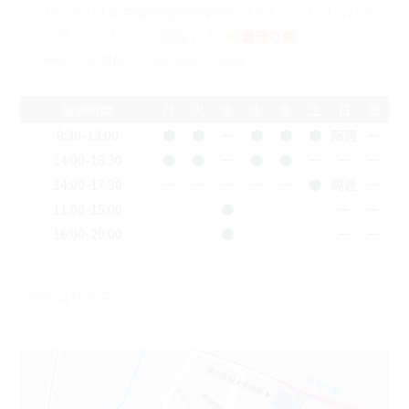
〒160-0023 東京都新宿区西新宿6-15-1 セントラルパー
クタワー ラ･トゥール新宿104
※裏通り側
ご予約・お問合せ：
03-5989-0064
診療時間
月
火
水
木
金
土
日
祝
9:30-13:00
●
●
ー
●
●
●
隔週
ー
14:00-18:30
●
●
ー
●
●
ー
ー
ー
14:00-17:30
ー
ー
ー
ー
ー
●
隔週
ー
11:00-15:00
●
ー
ー
16:00-20:00
●
ー
ー
祝日は休診日です