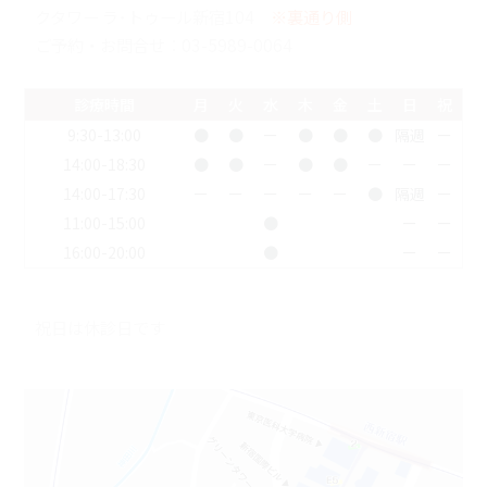
クタワー ラ･トゥール新宿104
※裏通り側
ご予約・お問合せ：
03-5989-0064
診療時間
月
火
水
木
金
土
日
祝
9:30-13:00
●
●
ー
●
●
●
隔週
ー
14:00-18:30
●
●
ー
●
●
ー
ー
ー
14:00-17:30
ー
ー
ー
ー
ー
●
隔週
ー
11:00-15:00
●
ー
ー
16:00-20:00
●
ー
ー
祝日は休診日です