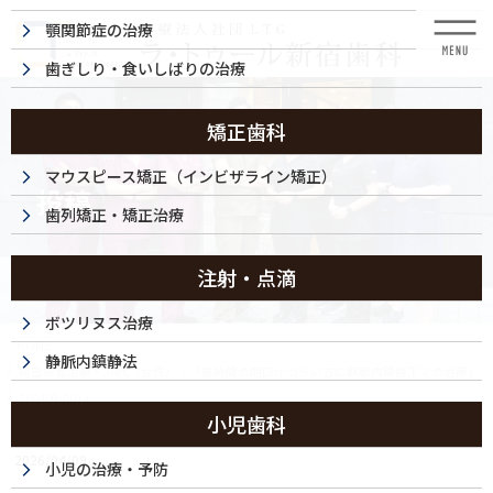
コ
ナ
顎関節症の治療
ン
ビ
テ
ゲ
歯ぎしり・食いしばりの治療
ン
ー
ツ
シ
に
ョ
矯正歯科
移
ン
動
に
マウスピース矯正（インビザライン矯正）
投稿
移
歯列矯正・矯正治療
動
注射・点滴
ボツリヌス治療
HOME
静脈内鎮静法
精密根管治療・30代（女性）｜「長時間の開口がつらい方に静脈内鎮静下での治療」
260409-001a
小児歯科
2026/04/09
小児の治療・予防