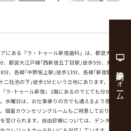
リアにある『ラ・トゥール新宿歯科』は、都営大江戸
5分、都営大江戸線｢西新宿五丁目駅｣徒歩5分、丸の
診療予約フォーム
8分、各線｢中野坂上駅｣徒歩13分、各線｢新宿駅｣徒
｢十二社池の下｣徒歩1分という立地にあります。セン
「ラ･トゥール新宿」1階にあるのでとても分かりや
。水曜日は、お仕事帰りの方でも通えるよう夜20時
す。個室カウンセリングルームもご用意しており安心
グを受けられます。自由診療については、デンタルロ
いやクレジットカード払いにも対応しています。都庁