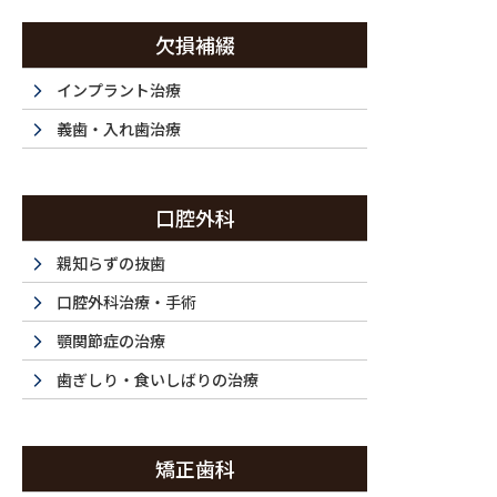
コ
ナ
ン
ビ
欠損補綴
テ
ゲ
ン
ー
インプラント治療
西新宿・西新宿五丁目・都庁前で歯医者は『ラ・トゥール新宿歯科』まで
ツ
シ
義歯・入れ歯治療
に
ョ
移
ン
ホーム
初めてご利用の方
ドクター紹介
当
動
に
HOME
FIRST
DOCTOR
F
口腔外科
移
動
親知らずの抜歯
口腔外科治療・手術
顎関節症の治療
歯ぎしり・食いしばりの治療
矯正歯科