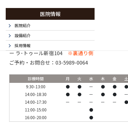
医院情報
医院紹介
設備紹介
〒160-0023 東京都新宿区西新宿6-15-1 セントラ
採用情報
ー ラ･トゥール新宿104
※裏通り側
採用エントリーフォーム
ご予約・お問合せ：
03-5989-0064
法人情報
書面掲示事項のウェブサイトへの掲載
診療時間
月
火
水
木
金
取材・名医など 掲載サイト一覧
9:30-13:00
●
●
ー
●
●
14:00-18:30
●
●
ー
●
●
14:00-17:30
ー
ー
ー
ー
ー
11:00-15:00
●
16:00-20:00
●