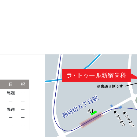
ルパークタワ
土
日
祝
●
隔週
ー
ー
ー
ー
●
隔週
ー
ー
ー
ー
ー