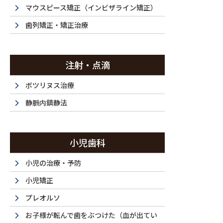
投稿
マウスピース矯正（インビザライン矯正）
歯列矯正・矯正治療
注射・点滴
HOME
セラミック治療｜「左右同時に治療を行いたい」ジルコニアで同時
ボツリヌス治療
2026/07/03
静脈内鎮静法
260703-001-2h
小児歯科
小児の治療・予防
小児矯正
プレオルソ
お子様が転んで歯をぶつけた（血が出てい