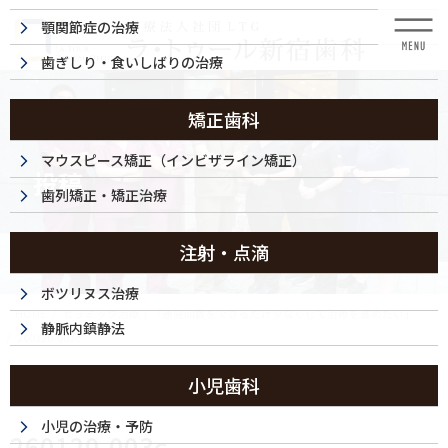
コ
ナ
顎関節症の治療
ン
ビ
テ
ゲ
歯ぎしり・食いしばりの治療
ン
ー
ツ
シ
に
ョ
矯正歯科
移
ン
動
に
マウスピース矯正（インビザライン矯正）
投稿
移
歯列矯正・矯正治療
動
注射・点滴
ボツリヌス治療
HOME
セラミック治療｜「通院回数をできるだけ少なくして治療を進めたい」
静脈内鎮静法
260120-003c
小児歯科
2026/01/21
小児の治療・予防
260120-003c