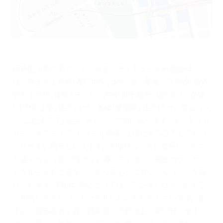
西新宿・都庁前エリアにある『ラ・トゥール新宿歯科』
は、都営大江戸線｢都庁前駅｣徒歩5分、都営大江戸線｢西新
宿五丁目駅｣徒歩5分、丸の内線｢西新宿駅｣徒歩8分、各線
｢中野坂上駅｣徒歩13分、各線｢新宿駅｣徒歩13分、京王バス
｢十二社池の下｣徒歩1分という立地にあります。セントラル
パークタワー「ラ･トゥール新宿」1階にあるのでとても分
かりやすい場所といえます。水曜日は、お仕事帰りの方で
も通えるよう夜20時まで診療しています。個室カウンセリ
ングルームもご用意しており安心してカウンセリングを受
けられます。自由診療については、デンタルローンによる
分割払いやクレジットカード払いにも対応しています。都
庁前、西新宿五丁目、西新宿、中野坂上、新中野、東中