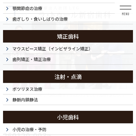
コ
ナ
顎関節症の治療
ン
ビ
テ
ゲ
歯ぎしり・食いしばりの治療
ン
ー
ツ
シ
に
ョ
矯正歯科
移
ン
動
に
マウスピース矯正（インビザライン矯正）
投稿
移
歯列矯正・矯正治療
動
注射・点滴
ボツリヌス治療
HOME
セラミック治療｜「通院回数をできるだけ少なくして治療を進めたい」
静脈内鎮静法
260120-003a
小児歯科
2026/01/21
小児の治療・予防
260120-003a