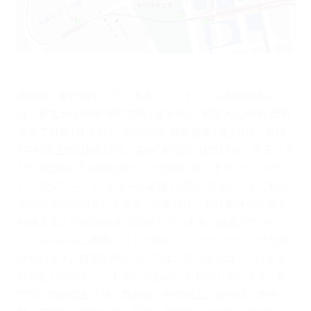
西新宿・都庁前エリアにある『ラ・トゥール新宿歯科』
は、都営大江戸線｢都庁前駅｣徒歩5分、都営大江戸線｢西新
宿五丁目駅｣徒歩5分、丸の内線｢西新宿駅｣徒歩8分、各線
｢中野坂上駅｣徒歩13分、各線｢新宿駅｣徒歩13分、京王バス
｢十二社池の下｣徒歩1分という立地にあります。セントラル
パークタワー「ラ･トゥール新宿」1階にあるのでとても分
かりやすい場所といえます。水曜日は、お仕事帰りの方で
も通えるよう夜20時まで診療しています。個室カウンセリ
ングルームもご用意しており安心してカウンセリングを受
けられます。自由診療については、デンタルローンによる
分割払いやクレジットカード払いにも対応しています。都
庁前、西新宿五丁目、西新宿、中野坂上、新中野、東中