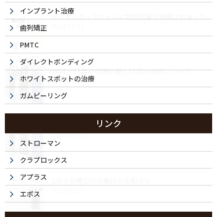
インプラント治療
ドクターズ・ファイルに取材記事が掲載されました
2024/11/13
歯列矯正
PMTC
ダイレクトボンディング
10月・11月の日曜診療と11月の休診について
ホワイトスポットの治療
2024/09/24
ガムピーリング
リンク
8月・9月の日曜診療と8月の休診について
2024/07/24
ストローマン
クラプロックス
アプラス
2月の日曜日の診療日のお知らせ
2024/02/07
エポス