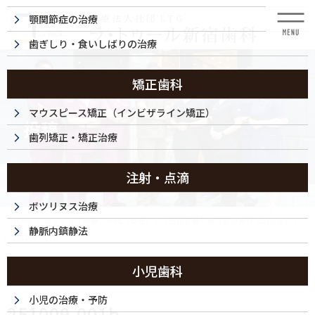
コ
ナ
顎関節症の治療
ン
ビ
テ
ゲ
歯ぎしり・食いしばりの治療
ン
ー
ツ
シ
に
ョ
矯正歯科
移
ン
動
に
マウスピース矯正（インビザライン矯正）
投稿
移
歯列矯正・矯正治療
動
注射・点滴
ボツリヌス治療
HOME
セラミック治療・50代（女性）｜「虫歯を繰り返さない素材で治したい」
静脈内鎮静法
251009-001b
小児歯科
2025/10/09
小児の治療・予防
251009-001b