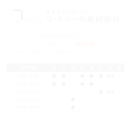
〒160-0023 東京都新宿区西新宿6-15-1 セントラルパー
クタワー ラ･トゥール新宿104
※裏通り側
ご予約・お問合せ：
03-5989-0064
診療時間
月
火
水
木
金
土
日
祝
9:30-13:00
●
●
ー
●
●
●
隔週
ー
14:00-18:30
●
●
ー
●
●
ー
ー
ー
14:00-17:30
ー
ー
ー
ー
ー
●
隔週
ー
11:00-15:00
●
ー
ー
16:00-20:00
●
ー
ー
祝日は休診日です