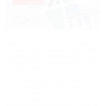
西新宿・都庁前エリアにある『ラ・トゥール新宿歯科』
は、都営大江戸線｢都庁前駅｣徒歩5分、都営大江戸線｢西新
宿五丁目駅｣徒歩5分、丸の内線｢西新宿駅｣徒歩8分、各線
｢中野坂上駅｣徒歩13分、各線｢新宿駅｣徒歩13分、京王バス
｢十二社池の下｣徒歩1分という立地にあります。セントラル
パークタワー「ラ･トゥール新宿」1階にあるのでとても分
かりやすい場所といえます。水曜日は、お仕事帰りの方で
も通えるよう夜20時まで診療しています。個室カウンセリ
ングルームもご用意しており安心してカウンセリングを受
けられます。自由診療については、デンタルローンによる
分割払いやクレジットカード払いにも対応しています。都