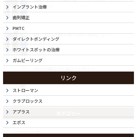
10月・11月の日曜診療と11月の休診について
2024/09/24
インプラント治療
歯列矯正
PMTC
8月・9月の日曜診療と8月の休診について
ダイレクトボンディング
2024/07/24
ホワイトスポットの治療
ガムピーリング
2月の日曜日の診療日のお知らせ
2024/02/07
リンク
ストローマン
クラプロックス
アプラス
カテゴリー
エポス
カテゴリー無し