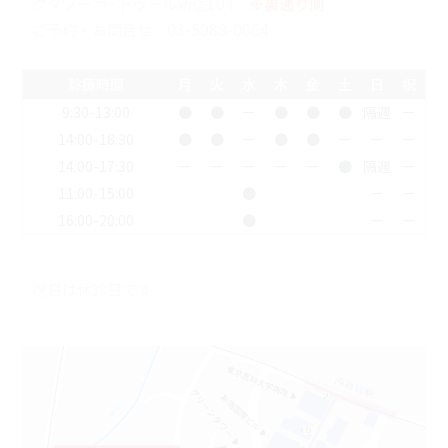
クタワー ラ･トゥール新宿104
※裏通り側
ご予約・お問合せ：
03-5989-0064
診療時間
月
火
水
木
金
土
日
祝
9:30-13:00
●
●
ー
●
●
●
隔週
ー
14:00-18:30
●
●
ー
●
●
ー
ー
ー
14:00-17:30
ー
ー
ー
ー
ー
●
隔週
ー
11:00-15:00
●
ー
ー
16:00-20:00
●
ー
ー
祝日は休診日です