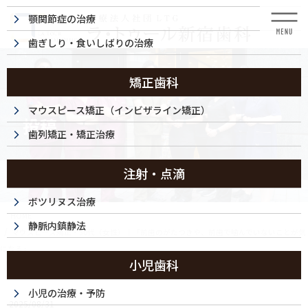
コ
ナ
顎関節症の治療
ン
ビ
テ
ゲ
歯ぎしり・食いしばりの治療
ン
ー
ツ
シ
に
ョ
矯正歯科
移
ン
動
に
マウスピース矯正（インビザライン矯正）
投稿
移
歯列矯正・矯正治療
動
注射・点滴
ボツリヌス治療
HOME
静脈内鎮静法
マウスピース矯正・30代（女性）｜「前歯のがたつきや、前歯で噛んでいないことが気
になる」
小児歯科
250830-002j
小児の治療・予防
2025/08/31