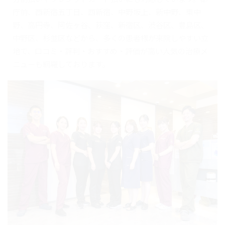
庁前、西新宿五丁目、西新宿、中野坂上、新中野、東中
野、高円寺、阿佐ヶ谷、荻窪、新宿区、渋谷区、豊島区、
中野区、杉並区などから、多くの患者様が来院しやすい立
地で、口コミ・評判・おすすめ・評価が高い人気の治療メ
ニューも網羅しております。