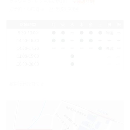
クタワー ラ･トゥール新宿104
※裏通り側
ご予約・お問合せ：
03-5989-0064
診療時間
月
火
水
木
金
土
日
祝
9:30-13:00
●
●
ー
●
●
●
隔週
ー
14:00-18:30
●
●
ー
●
●
ー
ー
ー
14:00-17:30
ー
ー
ー
ー
ー
●
隔週
ー
11:00-15:00
●
ー
ー
16:00-20:00
●
ー
ー
祝日は休診日です