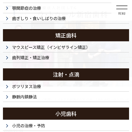
コ
ナ
顎関節症の治療
ン
ビ
テ
ゲ
歯ぎしり・食いしばりの治療
ン
ー
ツ
シ
に
ョ
矯正歯科
移
ン
動
に
マウスピース矯正（インビザライン矯正）
投稿
移
歯列矯正・矯正治療
動
注射・点滴
ボツリヌス治療
HOME
静脈内鎮静法
マウスピース矯正・30代（男性）｜「上下の前歯のがたつき、1本だけ引っ込んでいる
歯が気になる」
小児歯科
DSC_0209_732_64
小児の治療・予防
2025/07/08