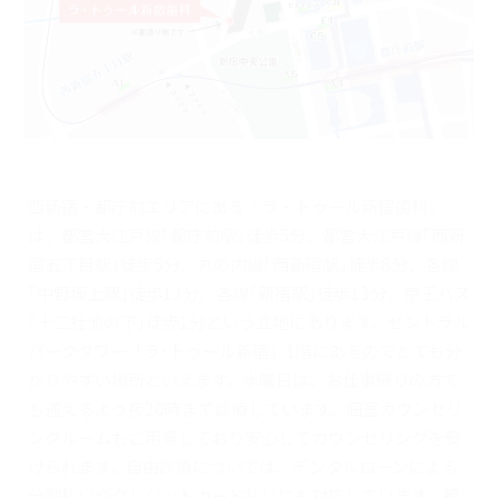
西新宿・都庁前エリアにある『ラ・トゥール新宿歯科』
は、都営大江戸線｢都庁前駅｣徒歩5分、都営大江戸線｢西新
宿五丁目駅｣徒歩5分、丸の内線｢西新宿駅｣徒歩8分、各線
｢中野坂上駅｣徒歩13分、各線｢新宿駅｣徒歩13分、京王バス
｢十二社池の下｣徒歩1分という立地にあります。セントラル
パークタワー「ラ･トゥール新宿」1階にあるのでとても分
かりやすい場所といえます。水曜日は、お仕事帰りの方で
も通えるよう夜20時まで診療しています。個室カウンセリ
ングルームもご用意しており安心してカウンセリングを受
けられます。自由診療については、デンタルローンによる
分割払いやクレジットカード払いにも対応しています。都