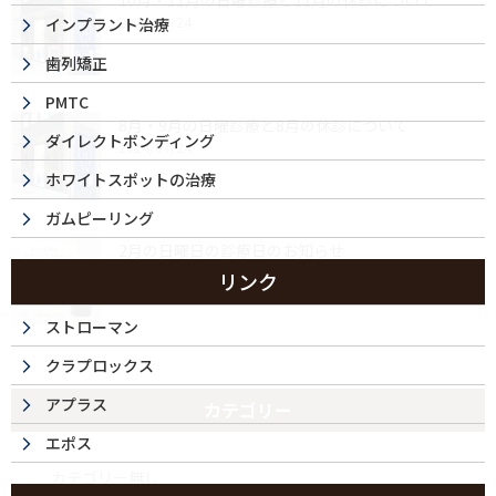
10月・11月の日曜診療と11月の休診について
2024/09/24
インプラント治療
歯列矯正
PMTC
8月・9月の日曜診療と8月の休診について
ダイレクトボンディング
2024/07/24
ホワイトスポットの治療
ガムピーリング
2月の日曜日の診療日のお知らせ
2024/02/07
リンク
ストローマン
クラプロックス
アプラス
カテゴリー
エポス
カテゴリー無し