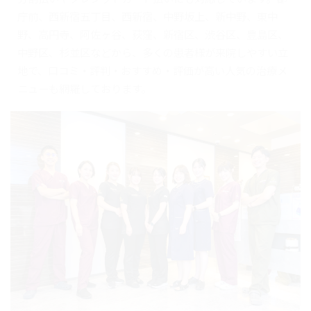
庁前、西新宿五丁目、西新宿、中野坂上、新中野、東中
野、高円寺、阿佐ヶ谷、荻窪、新宿区、渋谷区、豊島区、
中野区、杉並区などから、多くの患者様が来院しやすい立
地で、口コミ・評判・おすすめ・評価が高い人気の治療メ
ニューも網羅しております。