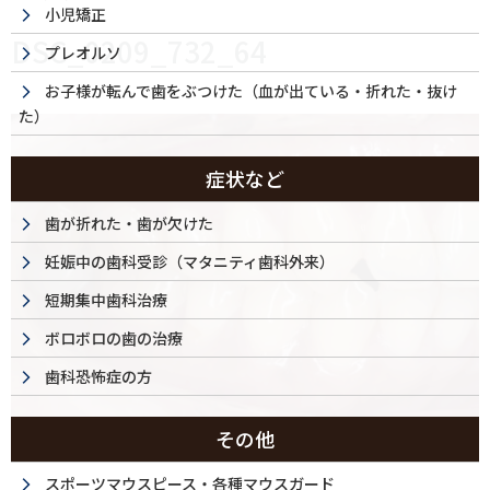
小児矯正
DSC_0209_732_64
プレオルソ
お子様が転んで歯をぶつけた（血が出ている・折れた・抜け
た）
症状など
歯が折れた・歯が欠けた
妊娠中の歯科受診（マタニティ歯科外来）
短期集中歯科治療
ボロボロの歯の治療
歯科恐怖症の方
その他
スポーツマウスピース・各種マウスガード