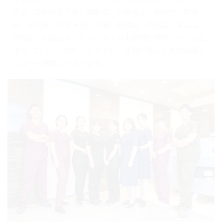
庁前、西新宿五丁目、西新宿、中野坂上、新中野、東中
野、高円寺、阿佐ヶ谷、荻窪、新宿区、渋谷区、豊島区、
中野区、杉並区などから、多くの患者様が来院しやすい立
地で、口コミ・評判・おすすめ・評価が高い人気の治療メ
ニューも網羅しております。