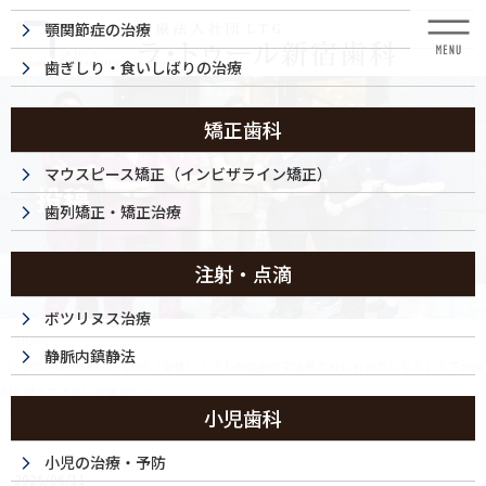
コ
ナ
顎関節症の治療
ン
ビ
テ
ゲ
歯ぎしり・食いしばりの治療
ン
ー
ツ
シ
に
ョ
矯正歯科
移
ン
動
に
マウスピース矯正（インビザライン矯正）
投稿
移
歯列矯正・矯正治療
動
注射・点滴
ボツリヌス治療
HOME
静脈内鎮静法
マウスピース矯正・20代（女性）｜「上の前歯の突出感とねじれが気になる」上下の歯
列を整えてきれいな歯並びへ
小児歯科
260610-004d
小児の治療・予防
2026/06/11