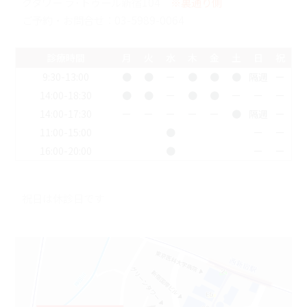
クタワー ラ･トゥール新宿104
※裏通り側
ご予約・お問合せ：
03-5989-0064
診療時間
月
火
水
木
金
土
日
祝
9:30-13:00
●
●
ー
●
●
●
隔週
ー
14:00-18:30
●
●
ー
●
●
ー
ー
ー
14:00-17:30
ー
ー
ー
ー
ー
●
隔週
ー
11:00-15:00
●
ー
ー
16:00-20:00
●
ー
ー
祝日は休診日です