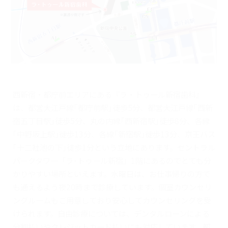
西新宿・都庁前エリアにある『ラ・トゥール新宿歯科』
は、都営大江戸線｢都庁前駅｣徒歩5分、都営大江戸線｢西新
宿五丁目駅｣徒歩5分、丸の内線｢西新宿駅｣徒歩8分、各線
｢中野坂上駅｣徒歩13分、各線｢新宿駅｣徒歩13分、京王バス
｢十二社池の下｣徒歩1分という立地にあります。セントラル
パークタワー「ラ･トゥール新宿」1階にあるのでとても分
かりやすい場所といえます。水曜日は、お仕事帰りの方で
も通えるよう夜20時まで診療しています。個室カウンセリ
ングルームもご用意しており安心してカウンセリングを受
けられます。自由診療については、デンタルローンによる
分割払いやクレジットカード払いにも対応しています。都