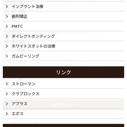
10月・11月の日曜診療と11月の休診について
2024/09/24
インプラント治療
歯列矯正
PMTC
8月・9月の日曜診療と8月の休診について
ダイレクトボンディング
2024/07/24
ホワイトスポットの治療
ガムピーリング
2月の日曜日の診療日のお知らせ
2024/02/07
リンク
ストローマン
クラプロックス
アプラス
カテゴリー
エポス
カテゴリー無し