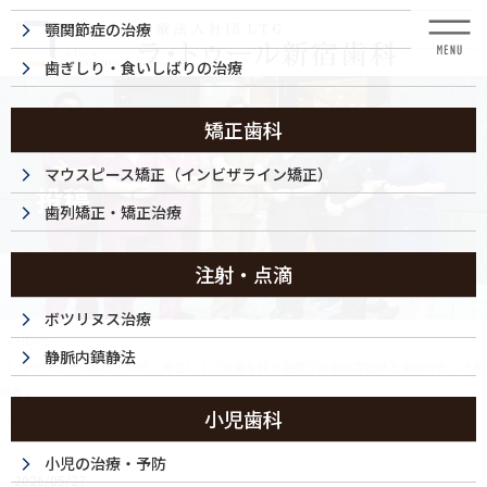
コ
ナ
顎関節症の治療
ン
ビ
テ
ゲ
歯ぎしり・食いしばりの治療
ン
ー
ツ
シ
に
ョ
矯正歯科
移
ン
動
に
マウスピース矯正（インビザライン矯正）
投稿
移
歯列矯正・矯正治療
動
注射・点滴
ボツリヌス治療
HOME
静脈内鎮静法
マウスピース矯正・20代（男性）｜「抜歯を伴う治療で前歯の突出感と歯のがたつきを
改善」
小児歯科
260526-002c
小児の治療・予防
2026/05/27