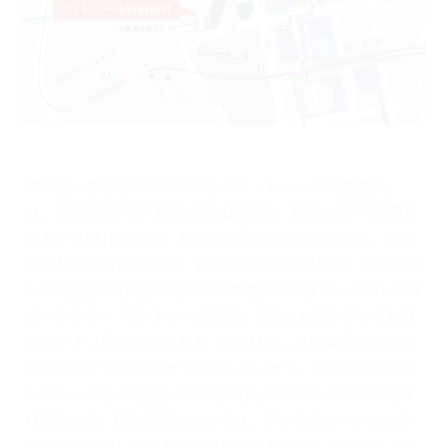
西新宿・都庁前エリアにある『ラ・トゥール新宿歯科』
は、都営大江戸線｢都庁前駅｣徒歩5分、都営大江戸線｢西新
宿五丁目駅｣徒歩5分、丸の内線｢西新宿駅｣徒歩8分、各線
｢中野坂上駅｣徒歩13分、各線｢新宿駅｣徒歩13分、京王バス
｢十二社池の下｣徒歩1分という立地にあります。セントラル
パークタワー「ラ･トゥール新宿」1階にあるのでとても分
かりやすい場所といえます。水曜日は、お仕事帰りの方で
も通えるよう夜20時まで診療しています。個室カウンセリ
ングルームもご用意しており安心してカウンセリングを受
けられます。自由診療については、デンタルローンによる
分割払いやクレジットカード払いにも対応しています。都