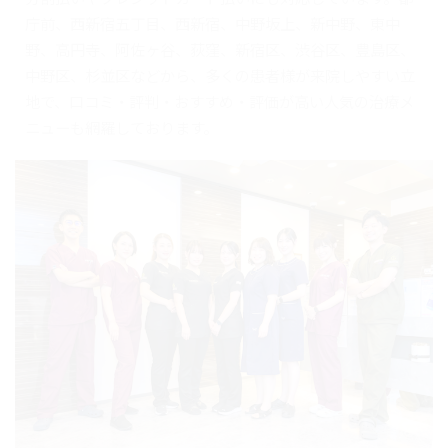
庁前、西新宿五丁目、西新宿、中野坂上、新中野、東中
野、高円寺、阿佐ヶ谷、荻窪、新宿区、渋谷区、豊島区、
中野区、杉並区などから、多くの患者様が来院しやすい立
地で、口コミ・評判・おすすめ・評価が高い人気の治療メ
ニューも網羅しております。