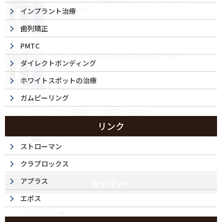
10月・11月の日曜診療と11月の休診について
2024/09/24
インプラント治療
歯列矯正
PMTC
8月・9月の日曜診療と8月の休診について
ダイレクトボンディング
2024/07/24
ホワイトスポットの治療
ガムピーリング
2月の日曜日の診療日のお知らせ
2024/02/07
リンク
ストローマン
クラプロックス
アプラス
カテゴリー
エポス
カテゴリー無し