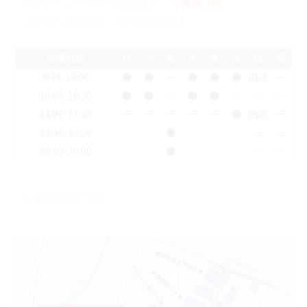
クタワー ラ･トゥール新宿104
※裏通り側
ご予約・お問合せ：
03-5989-0064
診療時間
月
火
水
木
金
土
日
祝
9:30-13:00
●
●
ー
●
●
●
隔週
ー
14:00-18:30
●
●
ー
●
●
ー
ー
ー
14:00-17:30
ー
ー
ー
ー
ー
●
隔週
ー
11:00-15:00
●
ー
ー
16:00-20:00
●
ー
ー
祝日は休診日です