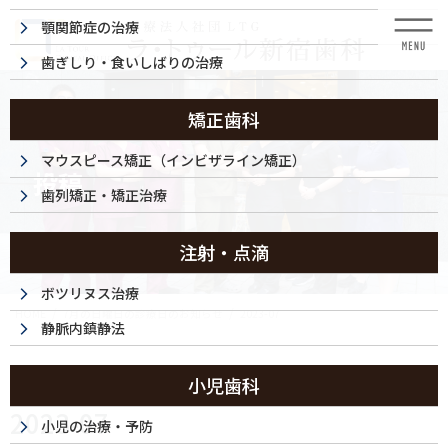
コ
ナ
顎関節症の治療
ン
ビ
テ
ゲ
歯ぎしり・食いしばりの治療
ン
ー
ツ
シ
に
ョ
矯正歯科
移
ン
動
に
マウスピース矯正（インビザライン矯正）
投稿
移
歯列矯正・矯正治療
動
注射・点滴
ボツリヌス治療
HOME
7月の日曜日の診療日のお知らせ
2023-07
静脈内鎮静法
2023/09/24
小児歯科
2023-07
小児の治療・予防