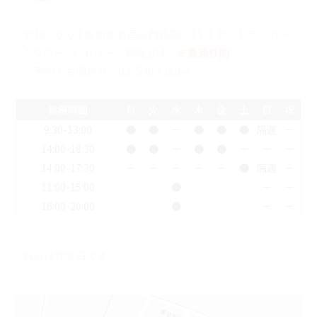
〒160-0023 東京都新宿区西新宿6-15-1 セントラルパー
クタワー ラ･トゥール新宿104
※裏通り側
ご予約・お問合せ：
03-5989-0064
診療時間
月
火
水
木
金
土
日
祝
9:30-13:00
●
●
ー
●
●
●
隔週
ー
14:00-18:30
●
●
ー
●
●
ー
ー
ー
14:00-17:30
ー
ー
ー
ー
ー
●
隔週
ー
11:00-15:00
●
ー
ー
16:00-20:00
●
ー
ー
祝日は休診日です