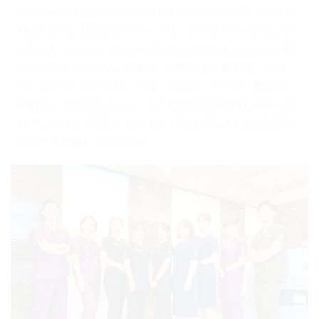
ングルームもご用意しており安心してカウンセリングを受
けられます。自由診療については、デンタルローンによる
分割払いやクレジットカード払いにも対応しています。都
庁前、西新宿五丁目、西新宿、中野坂上、新中野、東中
野、高円寺、阿佐ヶ谷、荻窪、新宿区、渋谷区、豊島区、
中野区、杉並区などから、多くの患者様が来院しやすい立
地で、口コミ・評判・おすすめ・評価が高い人気の治療メ
ニューも網羅しております。