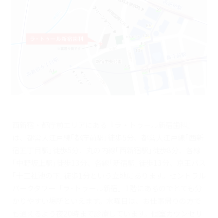
西新宿・都庁前エリアにある『ラ・トゥール新宿歯科』
は、都営大江戸線｢都庁前駅｣徒歩5分、都営大江戸線｢西新
宿五丁目駅｣徒歩5分、丸の内線｢西新宿駅｣徒歩8分、各線
｢中野坂上駅｣徒歩13分、各線｢新宿駅｣徒歩13分、京王バス
｢十二社池の下｣徒歩1分という立地にあります。セントラル
パークタワー「ラ･トゥール新宿」1階にあるのでとても分
かりやすい場所といえます。水曜日は、お仕事帰りの方で
も通えるよう夜20時まで診療しています。個室カウンセリ