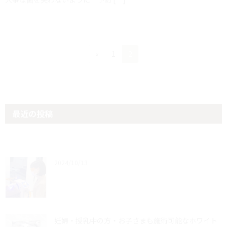
ペ
ペ
«
1
2
ー
ー
ジ
ジ
投
稿
最近の投稿
の
ペ
ー
2024/10/13
ジ
送
り
妊婦・授乳中の方・お子さまも施術可能なホワイト