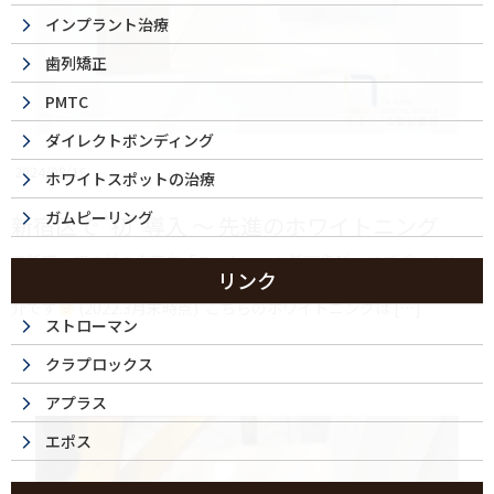
インプラント治療
歯列矯正
PMTC
ダイレクトボンディング
2024/08/16
ホワイトスポットの治療
ガムピーリング
新宿区で”初”導入 ～ 先進のホワイトニング
西新宿・都庁前の歯医者「ラ・トゥール新宿歯科」でございます。 ⁡
リンク
本日は新宿区で”初”導入
の 先進のホワイトニングについてのご紹
介です
(2022.3月末時点) ⁡ こちらのホワイトニングは […]
ストローマン
クラプロックス
アプラス
エポス