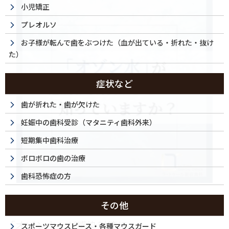
小児矯正
プレオルソ
お子様が転んで歯をぶつけた（血が出ている・折れた・抜け
た）
症状など
歯が折れた・歯が欠けた
妊娠中の歯科受診（マタニティ歯科外来）
短期集中歯科治療
ボロボロの歯の治療
歯科恐怖症の方
2024/08/16
その他
「オゾン水」が感染対策に
スポーツマウスピース・各種マウスガード