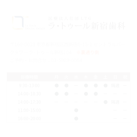
〒160-0023 東京都新宿区西新宿6-15-1 セントラルパー
クタワー ラ･トゥール新宿104
※裏通り側
ご予約・お問合せ：
03-5989-0064
診療時間
月
火
水
木
金
土
日
祝
9:30-13:00
●
●
ー
●
●
●
隔週
ー
14:00-18:30
●
●
ー
●
●
ー
ー
ー
14:00-17:30
ー
ー
ー
ー
ー
●
隔週
ー
11:00-15:00
●
ー
ー
16:00-20:00
●
ー
ー