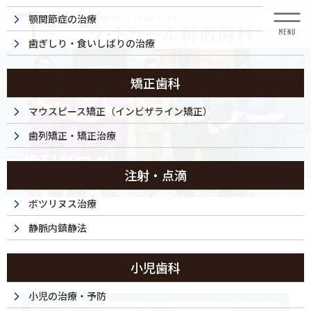
コ
ナ
顎関節症の治療
ン
ビ
テ
ゲ
歯ぎしり・食いしばりの治療
ン
ー
ツ
シ
に
ョ
矯正歯科
移
ン
動
に
マウスピース矯正（インビザライン矯正）
移
歯列矯正・矯正治療
動
歯科ブログ
注射・点滴
ボツリヌス治療
HOME
歯科ブログ
静脈内鎮静法
小児歯科
小児の治療・予防