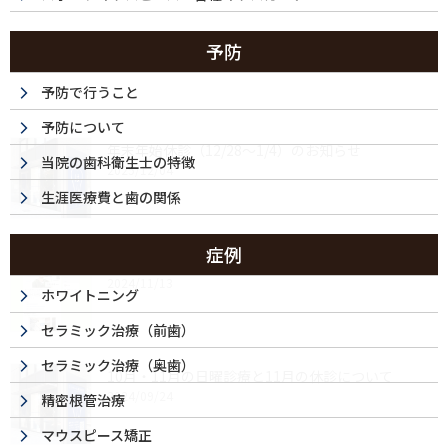
予防
最近の投稿
予防で行うこと
予防について
年末年始休診（12/28～1/4）のお知らせ
当院の歯科衛生士の特徴
2025/12/04
生涯医療費と歯の関係
症例
ドクターズ・ファイルに取材記事が掲載されました
2024/11/13
ホワイトニング
セラミック治療（前歯）
セラミック治療（奥歯）
10月・11月の日曜診療と11月の休診について
2024/09/24
精密根管治療
マウスピース矯正