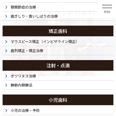
コ
ナ
顎関節症の治療
ン
ビ
テ
ゲ
歯ぎしり・食いしばりの治療
ン
ー
ツ
シ
に
ョ
矯正歯科
移
ン
動
に
マウスピース矯正（インビザライン矯正）
投稿
移
歯列矯正・矯正治療
動
注射・点滴
ボツリヌス治療
HOME
歯科恐怖症の方
er
静脈内鎮静法
2025/11/21
小児歯科
er
小児の治療・予防