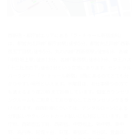
西新宿・都庁前エリアにある『ラ・トゥール新宿歯科』
は、都営大江戸線｢都庁前駅｣徒歩5分、都営大江戸線｢西新
宿五丁目駅｣徒歩5分、丸の内線｢西新宿駅｣徒歩8分、各線
｢中野坂上駅｣徒歩13分、各線｢新宿駅｣徒歩13分、京王バス
｢十二社池の下｣徒歩1分という立地にあります。セントラル
パークタワー「ラ･トゥール新宿」1階にあるのでとても分
かりやすい場所といえます。水曜日は、お仕事帰りの方で
も通えるよう夜20時まで診療しています。個室カウンセリ
ングルームもご用意しており安心してカウンセリングを受
けられます。自由診療については、デンタルローンによる
分割払いやクレジットカード払いにも対応しています。都
庁前、西新宿五丁目、西新宿、中野坂上、新中野、東中
野、高円寺、阿佐ヶ谷、荻窪、新宿区、渋谷区、豊島区、