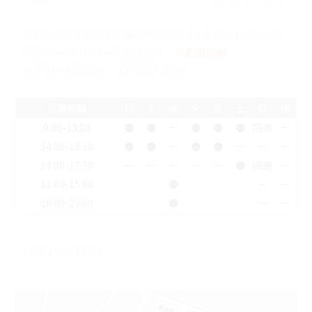
〒160-0023 東京都新宿区西新宿6-15-1 セントラルパー
クタワー ラ･トゥール新宿104
※裏通り側
ご予約・お問合せ：
03-5989-0064
診療時間
月
火
水
木
金
土
日
祝
9:30-13:00
●
●
ー
●
●
●
隔週
ー
14:00-18:30
●
●
ー
●
●
ー
ー
ー
14:00-17:30
ー
ー
ー
ー
ー
●
隔週
ー
11:00-15:00
●
ー
ー
16:00-20:00
●
ー
ー
祝日は休診日です