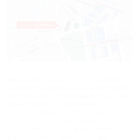
西新宿・都庁前エリアにある『ラ・トゥール新宿歯科』
は、都営大江戸線｢都庁前駅｣徒歩5分、都営大江戸線｢西新
宿五丁目駅｣徒歩5分、丸の内線｢西新宿駅｣徒歩8分、各線
｢中野坂上駅｣徒歩13分、各線｢新宿駅｣徒歩13分、京王バス
｢十二社池の下｣徒歩1分という立地にあります。セントラル
パークタワー「ラ･トゥール新宿」1階にあるのでとても分
かりやすい場所といえます。水曜日は、お仕事帰りの方で
も通えるよう夜20時まで診療しています。個室カウンセリ