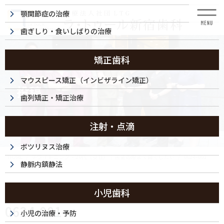
コ
ナ
顎関節症の治療
ン
ビ
テ
ゲ
歯ぎしり・食いしばりの治療
ン
ー
ツ
シ
に
ョ
矯正歯科
移
ン
動
に
マウスピース矯正（インビザライン矯正）
投稿
移
歯列矯正・矯正治療
動
注射・点滴
ボツリヌス治療
HOME
ホワイトニング・20代（女性）｜歯茎の際まで白くしたい
0624-001
静脈内鎮静法
2024/06/24
小児歯科
0624-001
小児の治療・予防