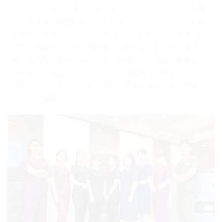
ングルームもご用意しており安心してカウンセリングを受
けられます。自由診療については、デンタルローンによる
分割払いやクレジットカード払いにも対応しています。都
庁前、西新宿五丁目、西新宿、中野坂上、新中野、東中
野、高円寺、阿佐ヶ谷、荻窪、新宿区、渋谷区、豊島区、
中野区、杉並区などから、多くの患者様が来院しやすい立
地で、口コミ・評判・おすすめ・評価が高い人気の治療メ
ニューも網羅しております。