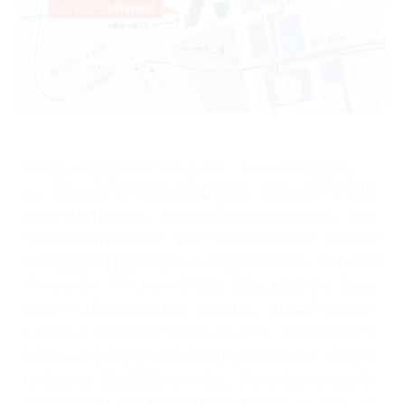
西新宿・都庁前エリアにある『ラ・トゥール新宿歯科』
は、都営大江戸線｢都庁前駅｣徒歩5分、都営大江戸線｢西新
宿五丁目駅｣徒歩5分、丸の内線｢西新宿駅｣徒歩8分、各線
｢中野坂上駅｣徒歩13分、各線｢新宿駅｣徒歩13分、京王バス
｢十二社池の下｣徒歩1分という立地にあります。セントラル
パークタワー「ラ･トゥール新宿」1階にあるのでとても分
かりやすい場所といえます。水曜日は、お仕事帰りの方で
も通えるよう夜20時まで診療しています。個室カウンセリ
ングルームもご用意しており安心してカウンセリングを受
けられます。自由診療については、デンタルローンによる
分割払いやクレジットカード払いにも対応しています。都