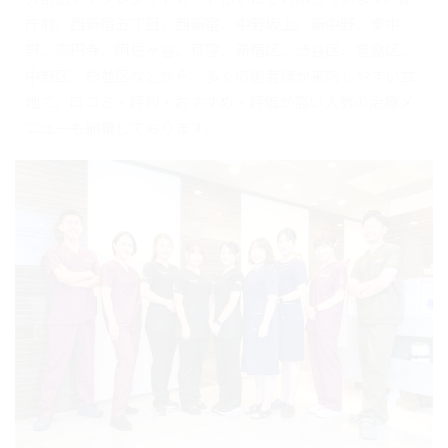
庁前、西新宿五丁目、西新宿、中野坂上、新中野、東中
野、高円寺、阿佐ヶ谷、荻窪、新宿区、渋谷区、豊島区、
中野区、杉並区などから、多くの患者様が来院しやすい立
地で、口コミ・評判・おすすめ・評価が高い人気の治療メ
ニューも網羅しております。