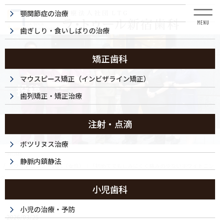
コ
ナ
顎関節症の治療
ン
ビ
テ
ゲ
歯ぎしり・食いしばりの治療
ン
ー
ツ
シ
に
ョ
矯正歯科
移
ン
動
に
マウスピース矯正（インビザライン矯正）
投稿
移
歯列矯正・矯正治療
動
注射・点滴
ボツリヌス治療
HOME
静脈内鎮静法
ホワイトニング・30代（女性）｜「初めてでもしみにくく痛みの少ないホワイトニン
グ」
小児歯科
260325-002a
小児の治療・予防
2026/03/25