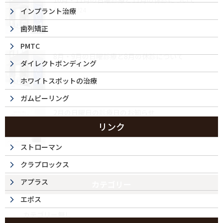
10月・11月の日曜診療と11月の休診について
2024/09/24
インプラント治療
歯列矯正
PMTC
8月・9月の日曜診療と8月の休診について
ダイレクトボンディング
2024/07/24
ホワイトスポットの治療
ガムピーリング
2月の日曜日の診療日のお知らせ
2024/02/07
リンク
ストローマン
クラプロックス
アプラス
カテゴリー
エポス
カテゴリー無し