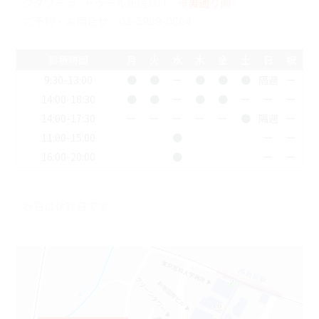
クタワー ラ･トゥール新宿104
※裏通り側
ご予約・お問合せ：
03-5989-0064
診療時間
月
火
水
木
金
土
日
祝
9:30-13:00
●
●
ー
●
●
●
隔週
ー
14:00-18:30
●
●
ー
●
●
ー
ー
ー
14:00-17:30
ー
ー
ー
ー
ー
●
隔週
ー
11:00-15:00
●
ー
ー
16:00-20:00
●
ー
ー
祝日は休診日です