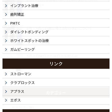
10月・11月の日曜診療と11月の休診について
2024/09/24
インプラント治療
歯列矯正
PMTC
8月・9月の日曜診療と8月の休診について
ダイレクトボンディング
2024/07/24
ホワイトスポットの治療
ガムピーリング
2月の日曜日の診療日のお知らせ
2024/02/07
リンク
ストローマン
クラプロックス
アプラス
カテゴリー
エポス
カテゴリー無し