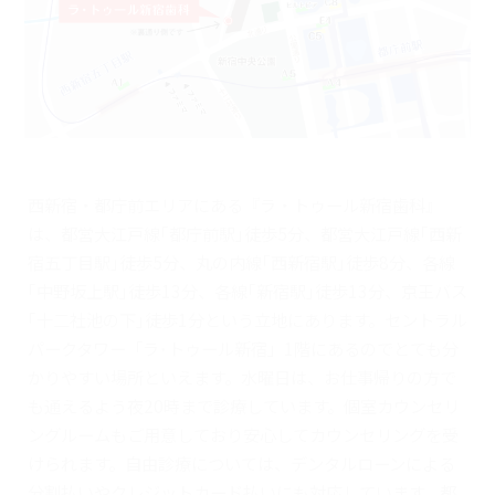
西新宿・都庁前エリアにある『ラ・トゥール新宿歯科』
は、都営大江戸線｢都庁前駅｣徒歩5分、都営大江戸線｢西新
宿五丁目駅｣徒歩5分、丸の内線｢西新宿駅｣徒歩8分、各線
｢中野坂上駅｣徒歩13分、各線｢新宿駅｣徒歩13分、京王バス
｢十二社池の下｣徒歩1分という立地にあります。セントラル
パークタワー「ラ･トゥール新宿」1階にあるのでとても分
かりやすい場所といえます。水曜日は、お仕事帰りの方で
も通えるよう夜20時まで診療しています。個室カウンセリ
ングルームもご用意しており安心してカウンセリングを受
けられます。自由診療については、デンタルローンによる
分割払いやクレジットカード払いにも対応しています。都