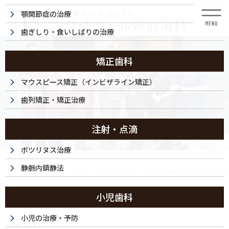
コ
ナ
顎関節症の治療
ン
ビ
テ
ゲ
歯ぎしり・食いしばりの治療
ン
ー
ツ
シ
に
ョ
矯正歯科
移
ン
動
に
マウスピース矯正（インビザライン矯正）
投稿
移
歯列矯正・矯正治療
動
注射・点滴
ボツリヌス治療
HOME
静脈内鎮静法
ホワイトニング・40代（男性）｜「従来のホワイトニングでは色味の変化を実感できな
かった」
小児歯科
250317-001_af
小児の治療・予防
2025/03/17