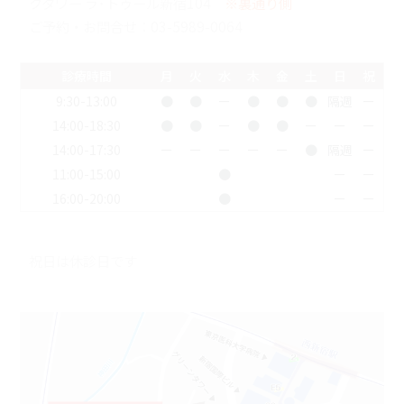
クタワー ラ･トゥール新宿104
※裏通り側
ご予約・お問合せ：
03-5989-0064
診療時間
月
火
水
木
金
土
日
祝
9:30-13:00
●
●
ー
●
●
●
隔週
ー
14:00-18:30
●
●
ー
●
●
ー
ー
ー
14:00-17:30
ー
ー
ー
ー
ー
●
隔週
ー
11:00-15:00
●
ー
ー
16:00-20:00
●
ー
ー
祝日は休診日です