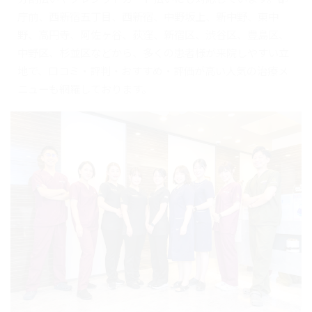
庁前、西新宿五丁目、西新宿、中野坂上、新中野、東中
野、高円寺、阿佐ヶ谷、荻窪、新宿区、渋谷区、豊島区、
中野区、杉並区などから、多くの患者様が来院しやすい立
地で、口コミ・評判・おすすめ・評価が高い人気の治療メ
ニューも網羅しております。