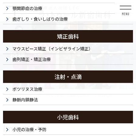
コ
ナ
顎関節症の治療
ン
ビ
テ
ゲ
歯ぎしり・食いしばりの治療
ン
ー
ツ
シ
に
ョ
矯正歯科
移
ン
動
に
マウスピース矯正（インビザライン矯正）
投稿
移
歯列矯正・矯正治療
動
注射・点滴
ボツリヌス治療
HOME
ホワイトニング・30代（女性）｜結婚式に向けて
image_64
静脈内鎮静法
2024/09/24
小児歯科
image_64
小児の治療・予防