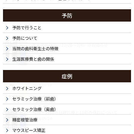
予防
最近の投稿
予防で行うこと
予防について
年末年始休診（12/28～1/4）のお知らせ
当院の歯科衛生士の特徴
2025/12/04
生涯医療費と歯の関係
症例
ドクターズ・ファイルに取材記事が掲載されました
2024/11/13
ホワイトニング
セラミック治療（前歯）
セラミック治療（奥歯）
10月・11月の日曜診療と11月の休診について
2024/09/24
精密根管治療
マウスピース矯正