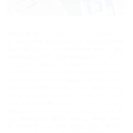
西新宿・都庁前エリアにある『ラ・トゥール新宿歯科』
は、都営大江戸線｢都庁前駅｣徒歩5分、都営大江戸線｢西新
宿五丁目駅｣徒歩5分、丸の内線｢西新宿駅｣徒歩8分、各線
｢中野坂上駅｣徒歩13分、各線｢新宿駅｣徒歩13分、京王バス
｢十二社池の下｣徒歩1分という立地にあります。セントラル
パークタワー「ラ･トゥール新宿」1階にあるのでとても分
かりやすい場所といえます。水曜日は、お仕事帰りの方で
も通えるよう夜20時まで診療しています。個室カウンセリ
ングルームもご用意しており安心してカウンセリングを受
けられます。自由診療については、デンタルローンによる
分割払いやクレジットカード払いにも対応しています。都
庁前、西新宿五丁目、西新宿、中野坂上、新中野、東中
野、高円寺、阿佐ヶ谷、荻窪、新宿区、渋谷区、豊島区、