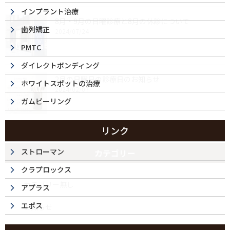
インプラント治療
8月・9月の日曜診療と8月の休診について
歯列矯正
2024/07/24
PMTC
ダイレクトボンディング
2月の日曜日の診療日のお知らせ
ホワイトスポットの治療
2024/02/07
ガムピーリング
リンク
ストローマン
カテゴリー
クラプロックス
カテゴリー無し
アプラス
エポス
お知らせ
今月の日曜診療