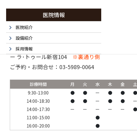
医院情報
医院紹介
設備紹介
〒160-0023 東京都新宿区西新宿6-15-1 セントラ
採用情報
ー ラ･トゥール新宿104
※裏通り側
採用エントリーフォーム
ご予約・お問合せ：
03-5989-0064
法人情報
書面掲示事項のウェブサイトへの掲載
診療時間
月
火
水
木
金
取材・名医など 掲載サイト一覧
9:30-13:00
●
●
ー
●
●
14:00-18:30
●
●
ー
●
●
14:00-17:30
ー
ー
ー
ー
ー
11:00-15:00
●
16:00-20:00
●