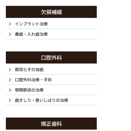
コ
ナ
ン
ビ
欠損補綴
テ
ゲ
ン
ー
インプラント治療
西新宿・西新宿五丁目・都庁前で歯医者は『ラ・トゥール新宿歯科』まで
ツ
シ
義歯・入れ歯治療
に
ョ
移
ン
ホーム
初めてご利用の方
ドクター紹介
当
動
に
HOME
FIRST
DOCTOR
F
口腔外科
移
動
親知らずの抜歯
口腔外科治療・手術
顎関節症の治療
歯ぎしり・食いしばりの治療
矯正歯科