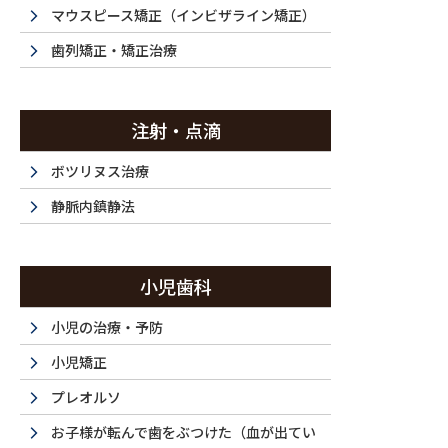
投稿
マウスピース矯正（インビザライン矯正）
歯列矯正・矯正治療
注射・点滴
HOME
根管治療・30代（男性）｜他院で神経治療をして数年後、根尖病
ボツリヌス治療
2025/02/27
静脈内鎮静法
0000001012_Af
小児歯科
小児の治療・予防
小児矯正
プレオルソ
お子様が転んで歯をぶつけた（血が出てい