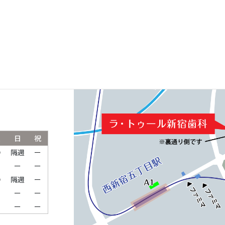
ルパークタワ
土
日
祝
●
隔週
ー
ー
ー
ー
●
隔週
ー
ー
ー
ー
ー