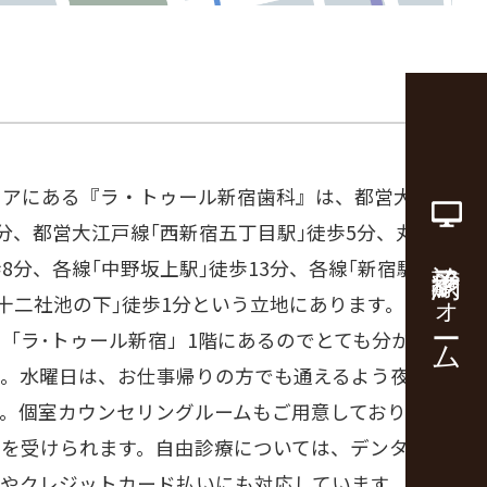
リアにある『ラ・トゥール新宿歯科』は、都営大江戸
5分、都営大江戸線｢西新宿五丁目駅｣徒歩5分、丸の
診療予約フォーム
8分、各線｢中野坂上駅｣徒歩13分、各線｢新宿駅｣徒
｢十二社池の下｣徒歩1分という立地にあります。セン
「ラ･トゥール新宿」1階にあるのでとても分かりや
。水曜日は、お仕事帰りの方でも通えるよう夜20時
す。個室カウンセリングルームもご用意しており安心
グを受けられます。自由診療については、デンタルロ
いやクレジットカード払いにも対応しています。都庁