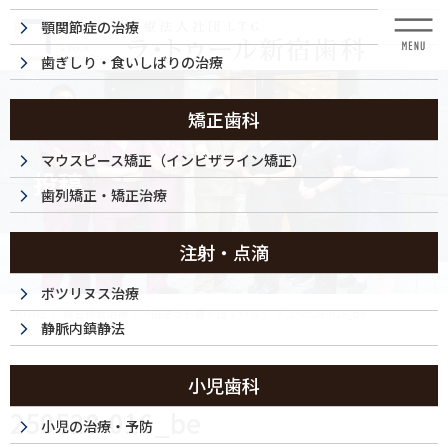
コ
ナ
顎関節症の治療
ン
ビ
テ
ゲ
歯ぎしり・食いしばりの治療
ン
ー
ツ
シ
に
ョ
矯正歯科
移
ン
動
に
マウスピース矯正（インビザライン矯正）
投稿
移
歯列矯正・矯正治療
動
注射・点滴
ボツリヌス治療
HOME
精密根管治療｜「歯茎から膿が出ている」
250528-016_be
静脈内鎮静法
2025/05/30
小児歯科
250528-016_be
小児の治療・予防