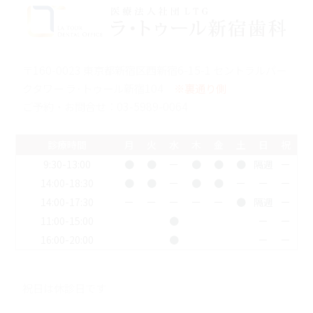
〒160-0023 東京都新宿区西新宿6-15-1 セントラルパー
クタワー ラ･トゥール新宿104
※裏通り側
ご予約・お問合せ：
03-5989-0064
診療時間
月
火
水
木
金
土
日
祝
9:30-13:00
●
●
ー
●
●
●
隔週
ー
14:00-18:30
●
●
ー
●
●
ー
ー
ー
14:00-17:30
ー
ー
ー
ー
ー
●
隔週
ー
11:00-15:00
●
ー
ー
16:00-20:00
●
ー
ー
祝日は休診日です