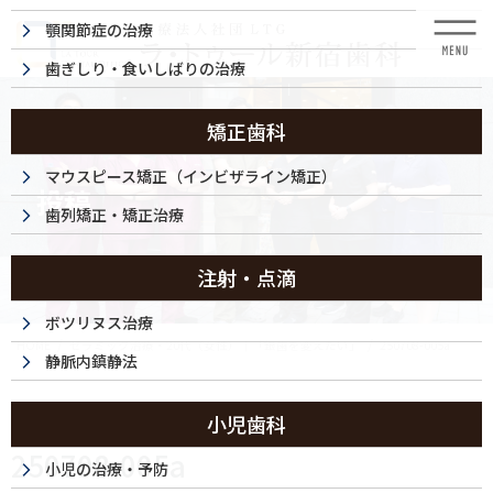
コ
ナ
顎関節症の治療
ン
ビ
テ
ゲ
歯ぎしり・食いしばりの治療
ン
ー
ツ
シ
に
ョ
矯正歯科
移
ン
動
に
マウスピース矯正（インビザライン矯正）
投稿
移
歯列矯正・矯正治療
動
注射・点滴
ボツリヌス治療
HOME
セラミック治療・20代（女性）｜「銀歯を変えたい」
250708-005a
静脈内鎮静法
2025/07/08
小児歯科
250708-005a
小児の治療・予防