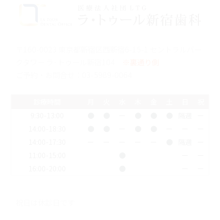
〒160-0023 東京都新宿区西新宿6-15-1 セントラルパー
クタワー ラ･トゥール新宿104
※裏通り側
ご予約・お問合せ：
03-5989-0064
診療時間
月
火
水
木
金
土
日
祝
9:30-13:00
●
●
ー
●
●
●
隔週
ー
14:00-18:30
●
●
ー
●
●
ー
ー
ー
14:00-17:30
ー
ー
ー
ー
ー
●
隔週
ー
11:00-15:00
●
ー
ー
16:00-20:00
●
ー
ー
祝日は休診日です