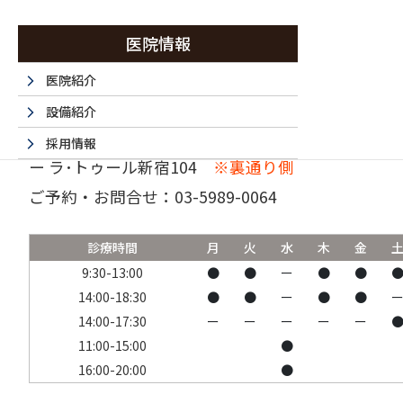
医院情報
医院紹介
設備紹介
〒160-0023 東京都新宿区西新宿6-15-1 セントラ
採用情報
ー ラ･トゥール新宿104
※裏通り側
採用エントリーフォーム
ご予約・お問合せ：
03-5989-0064
法人情報
書面掲示事項のウェブサイトへの掲載
診療時間
月
火
水
木
金
取材・名医など 掲載サイト一覧
9:30-13:00
●
●
ー
●
●
14:00-18:30
●
●
ー
●
●
14:00-17:30
ー
ー
ー
ー
ー
11:00-15:00
●
16:00-20:00
●