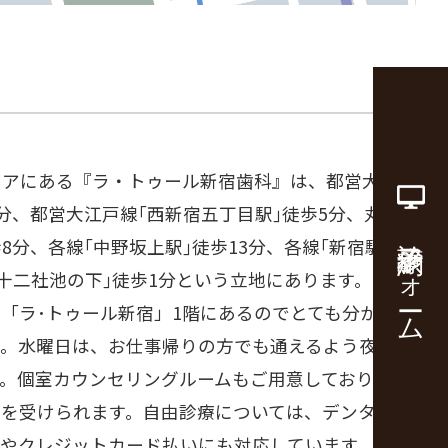
リアにある『ラ・トゥール新宿歯科』は、都営大江戸
5分、都営大江戸線｢西新宿五丁目駅｣徒歩5分、丸の
診療予約フォーム
8分、各線｢中野坂上駅｣徒歩13分、各線｢新宿駅｣徒
｢十二社池の下｣徒歩1分という立地にあります。セン
「ラ･トゥール新宿」1階にあるのでとても分かりや
。水曜日は、お仕事帰りの方でも通えるよう夜20時
す。個室カウンセリングルームもご用意しており安心
グを受けられます。自由診療については、デンタルロ
いやクレジットカード払いにも対応しています。都庁