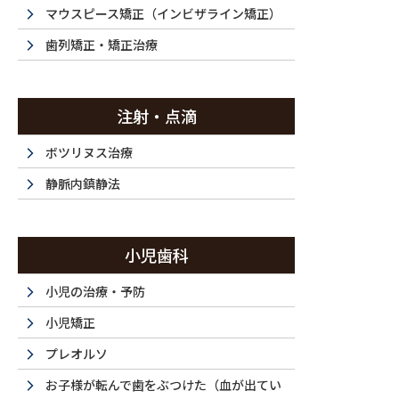
投稿
マウスピース矯正（インビザライン矯正）
歯列矯正・矯正治療
注射・点滴
HOME
セラミック治療・20代（女性）｜「銀歯を変えたい」
250708-0
ボツリヌス治療
2025/07/08
静脈内鎮静法
250708-005
小児歯科
小児の治療・予防
小児矯正
プレオルソ
お子様が転んで歯をぶつけた（血が出てい