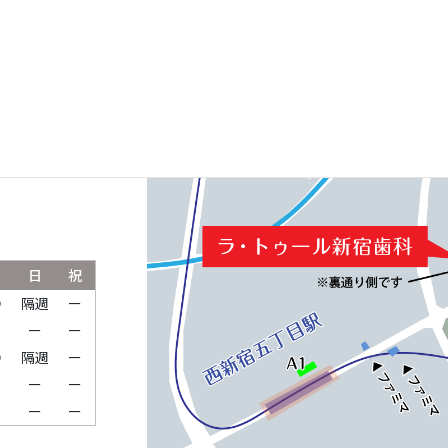
ルパークタワ
土
日
祝
●
隔週
ー
ー
ー
ー
●
隔週
ー
ー
ー
ー
ー