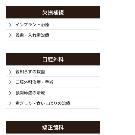
コ
ナ
ン
ビ
欠損補綴
テ
ゲ
ン
ー
インプラント治療
西新宿・西新宿五丁目・都庁前で歯医者は『ラ・トゥール新宿歯科』まで
ツ
シ
義歯・入れ歯治療
に
ョ
移
ン
ホーム
初めてご利用の方
ドクター紹介
当
動
に
HOME
FIRST
DOCTOR
F
口腔外科
移
動
親知らずの抜歯
口腔外科治療・手術
顎関節症の治療
歯ぎしり・食いしばりの治療
矯正歯科