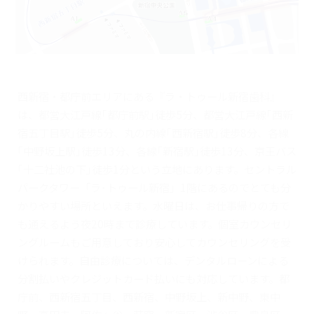
西新宿・都庁前エリアにある『ラ・トゥール新宿歯科』
は、都営大江戸線｢都庁前駅｣徒歩5分、都営大江戸線｢西新
宿五丁目駅｣徒歩5分、丸の内線｢西新宿駅｣徒歩8分、各線
｢中野坂上駅｣徒歩13分、各線｢新宿駅｣徒歩13分、京王バス
｢十二社池の下｣徒歩1分という立地にあります。セントラル
パークタワー「ラ･トゥール新宿」1階にあるのでとても分
かりやすい場所といえます。水曜日は、お仕事帰りの方で
も通えるよう夜20時まで診療しています。個室カウンセリ
ングルームもご用意しており安心してカウンセリングを受
けられます。自由診療については、デンタルローンによる
分割払いやクレジットカード払いにも対応しています。都
庁前、西新宿五丁目、西新宿、中野坂上、新中野、東中