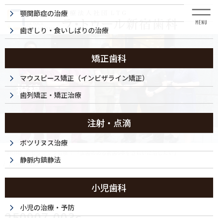
コ
ナ
顎関節症の治療
ン
ビ
テ
ゲ
歯ぎしり・食いしばりの治療
ン
ー
ツ
シ
に
ョ
矯正歯科
移
ン
動
に
マウスピース矯正（インビザライン矯正）
投稿
移
歯列矯正・矯正治療
動
注射・点滴
ボツリヌス治療
HOME
セラミック治療 ｜「虫歯のある前歯6本をきれいに治したい」
静脈内鎮静法
250907-003c
小児歯科
2025/09/07
小児の治療・予防
250907-003c