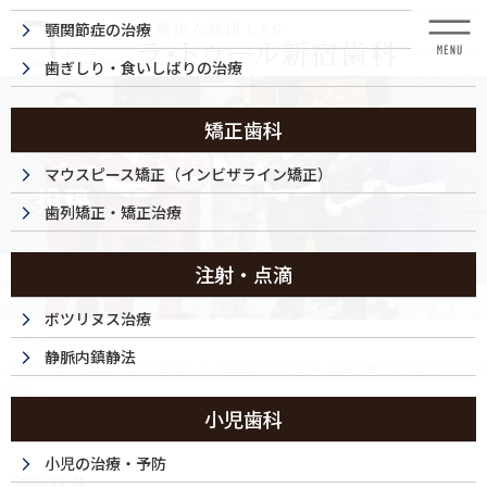
コ
ナ
顎関節症の治療
ン
ビ
テ
ゲ
歯ぎしり・食いしばりの治療
ン
ー
ツ
シ
に
ョ
矯正歯科
移
ン
動
に
マウスピース矯正（インビザライン矯正）
投稿
移
歯列矯正・矯正治療
動
注射・点滴
ボツリヌス治療
HOME
静脈内鎮静法
マウスピース矯正・30代（女性）｜「前歯のがたつきや、前歯で噛んでいないことが気
になる」
小児歯科
250830-002i
小児の治療・予防
2025/08/31