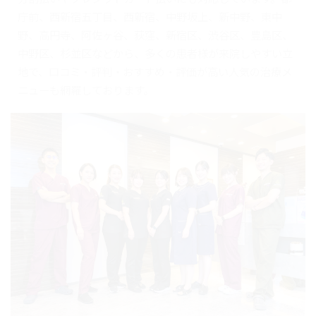
庁前、西新宿五丁目、西新宿、中野坂上、新中野、東中
野、高円寺、阿佐ヶ谷、荻窪、新宿区、渋谷区、豊島区、
中野区、杉並区などから、多くの患者様が来院しやすい立
地で、口コミ・評判・おすすめ・評価が高い人気の治療メ
ニューも網羅しております。