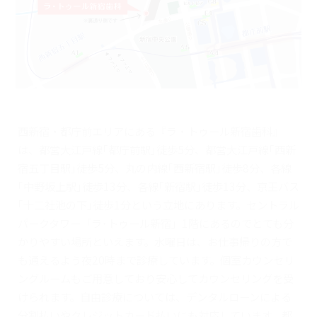
西新宿・都庁前エリアにある『ラ・トゥール新宿歯科』
は、都営大江戸線｢都庁前駅｣徒歩5分、都営大江戸線｢西新
宿五丁目駅｣徒歩5分、丸の内線｢西新宿駅｣徒歩8分、各線
｢中野坂上駅｣徒歩13分、各線｢新宿駅｣徒歩13分、京王バス
｢十二社池の下｣徒歩1分という立地にあります。セントラル
パークタワー「ラ･トゥール新宿」1階にあるのでとても分
かりやすい場所といえます。水曜日は、お仕事帰りの方で
も通えるよう夜20時まで診療しています。個室カウンセリ
ングルームもご用意しており安心してカウンセリングを受
けられます。自由診療については、デンタルローンによる
分割払いやクレジットカード払いにも対応しています。都