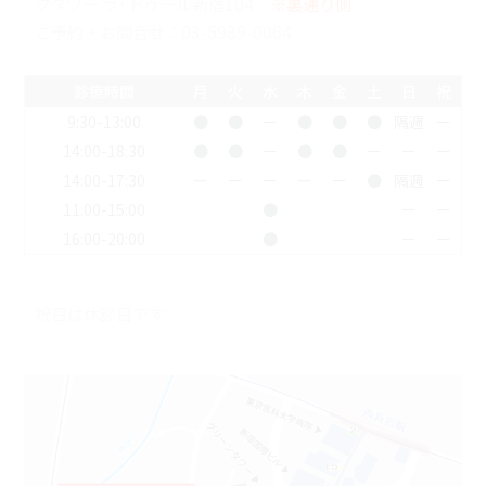
クタワー ラ･トゥール新宿104
※裏通り側
ご予約・お問合せ：
03-5989-0064
診療時間
月
火
水
木
金
土
日
祝
9:30-13:00
●
●
ー
●
●
●
隔週
ー
14:00-18:30
●
●
ー
●
●
ー
ー
ー
14:00-17:30
ー
ー
ー
ー
ー
●
隔週
ー
11:00-15:00
●
ー
ー
16:00-20:00
●
ー
ー
祝日は休診日です