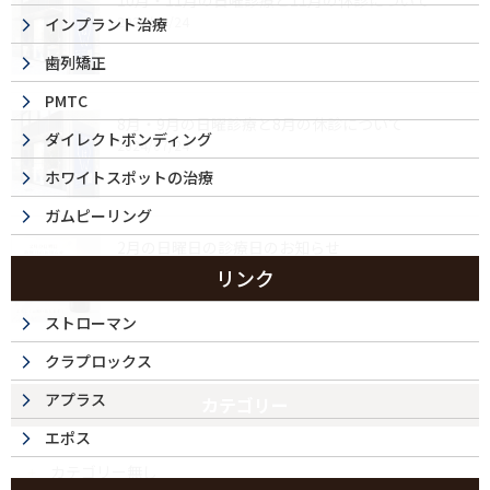
10月・11月の日曜診療と11月の休診について
2024/09/24
インプラント治療
歯列矯正
PMTC
8月・9月の日曜診療と8月の休診について
ダイレクトボンディング
2024/07/24
ホワイトスポットの治療
ガムピーリング
2月の日曜日の診療日のお知らせ
2024/02/07
リンク
ストローマン
クラプロックス
アプラス
カテゴリー
エポス
カテゴリー無し