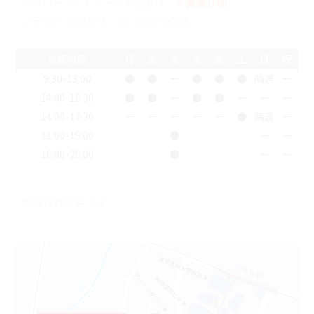
クタワー ラ･トゥール新宿104
※裏通り側
ご予約・お問合せ：
03-5989-0064
診療時間
月
火
水
木
金
土
日
祝
9:30-13:00
●
●
ー
●
●
●
隔週
ー
14:00-18:30
●
●
ー
●
●
ー
ー
ー
14:00-17:30
ー
ー
ー
ー
ー
●
隔週
ー
11:00-15:00
●
ー
ー
16:00-20:00
●
ー
ー
祝日は休診日です