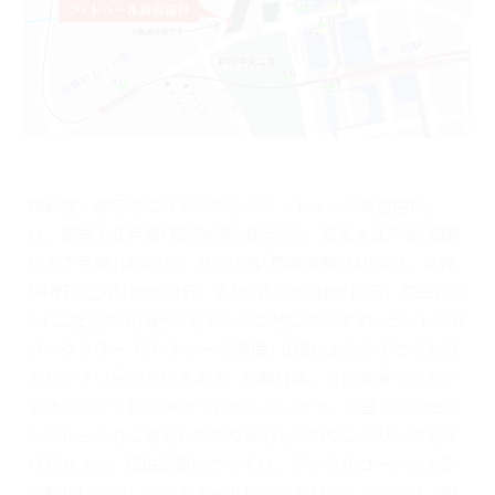
西新宿・都庁前エリアにある『ラ・トゥール新宿歯科』
は、都営大江戸線｢都庁前駅｣徒歩5分、都営大江戸線｢西新
宿五丁目駅｣徒歩5分、丸の内線｢西新宿駅｣徒歩8分、各線
｢中野坂上駅｣徒歩13分、各線｢新宿駅｣徒歩13分、京王バス
｢十二社池の下｣徒歩1分という立地にあります。セントラル
パークタワー「ラ･トゥール新宿」1階にあるのでとても分
かりやすい場所といえます。水曜日は、お仕事帰りの方で
も通えるよう夜20時まで診療しています。個室カウンセリ
ングルームもご用意しており安心してカウンセリングを受
けられます。自由診療については、デンタルローンによる
分割払いやクレジットカード払いにも対応しています。都