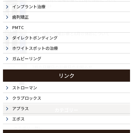
10月・11月の日曜診療と11月の休診について
2024/09/24
インプラント治療
歯列矯正
PMTC
8月・9月の日曜診療と8月の休診について
ダイレクトボンディング
2024/07/24
ホワイトスポットの治療
ガムピーリング
2月の日曜日の診療日のお知らせ
2024/02/07
リンク
ストローマン
クラプロックス
アプラス
カテゴリー
エポス
カテゴリー無し