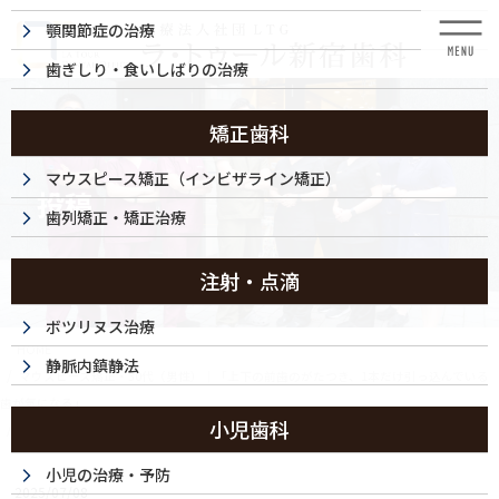
コ
ナ
顎関節症の治療
ン
ビ
テ
ゲ
歯ぎしり・食いしばりの治療
ン
ー
ツ
シ
に
ョ
矯正歯科
移
ン
動
に
マウスピース矯正（インビザライン矯正）
投稿
移
歯列矯正・矯正治療
動
注射・点滴
ボツリヌス治療
HOME
静脈内鎮静法
マウスピース矯正・30代（男性）｜「上下の前歯のがたつき、1本だけ引っ込んでいる
歯が気になる」
小児歯科
FB50AD67-2C4A-4_59_64
小児の治療・予防
2025/07/08