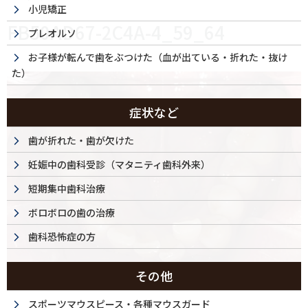
小児矯正
FB50AD67-2C4A-4_59_64
プレオルソ
お子様が転んで歯をぶつけた（血が出ている・折れた・抜け
た）
症状など
歯が折れた・歯が欠けた
妊娠中の歯科受診（マタニティ歯科外来）
短期集中歯科治療
ボロボロの歯の治療
歯科恐怖症の方
その他
スポーツマウスピース・各種マウスガード