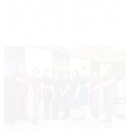
庁前、西新宿五丁目、西新宿、中野坂上、新中野、東中
野、高円寺、阿佐ヶ谷、荻窪、新宿区、渋谷区、豊島区、
中野区、杉並区などから、多くの患者様が来院しやすい立
地で、口コミ・評判・おすすめ・評価が高い人気の治療メ
ニューも網羅しております。