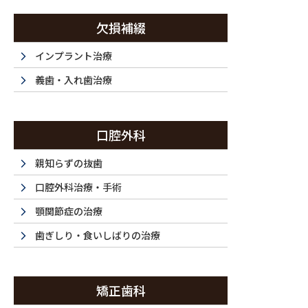
コ
ナ
ン
ビ
欠損補綴
テ
ゲ
ン
ー
インプラント治療
西新宿・西新宿五丁目・都庁前で歯医者は『ラ・トゥール新宿歯科』まで
ツ
シ
義歯・入れ歯治療
に
ョ
移
ン
ホーム
初めてご利用の方
ドクター紹介
当
動
に
HOME
FIRST
DOCTOR
F
口腔外科
移
動
親知らずの抜歯
口腔外科治療・手術
顎関節症の治療
歯ぎしり・食いしばりの治療
矯正歯科