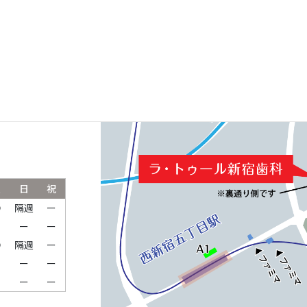
ルパークタワ
土
日
祝
●
隔週
ー
ー
ー
ー
●
隔週
ー
ー
ー
ー
ー