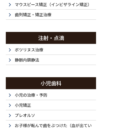
投稿
マウスピース矯正（インビザライン矯正）
歯列矯正・矯正治療
注射・点滴
HOME
マウスピース矯正・30代（男性）｜「上下の前歯のがたつき、1本
ボツリヌス治療
2025/07/08
静脈内鎮静法
DSC_0386_59_64
小児歯科
小児の治療・予防
小児矯正
プレオルソ
お子様が転んで歯をぶつけた（血が出てい