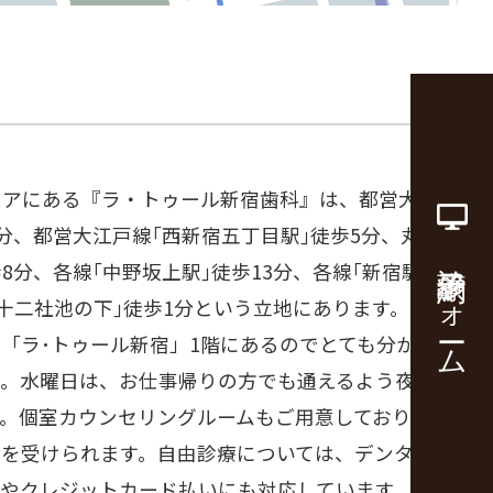
リアにある『ラ・トゥール新宿歯科』は、都営大江戸
5分、都営大江戸線｢西新宿五丁目駅｣徒歩5分、丸の
診療予約フォーム
8分、各線｢中野坂上駅｣徒歩13分、各線｢新宿駅｣徒
｢十二社池の下｣徒歩1分という立地にあります。セン
「ラ･トゥール新宿」1階にあるのでとても分かりや
。水曜日は、お仕事帰りの方でも通えるよう夜20時
す。個室カウンセリングルームもご用意しており安心
グを受けられます。自由診療については、デンタルロ
いやクレジットカード払いにも対応しています。都庁