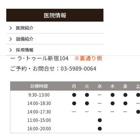
医院情報
医院紹介
設備紹介
〒160-0023 東京都新宿区西新宿6-15-1 セントラ
採用情報
ー ラ･トゥール新宿104
※裏通り側
採用エントリーフォーム
ご予約・お問合せ：
03-5989-0064
法人情報
書面掲示事項のウェブサイトへの掲載
診療時間
月
火
水
木
金
取材・名医など 掲載サイト一覧
9:30-13:00
●
●
ー
●
●
14:00-18:30
●
●
ー
●
●
14:00-17:30
ー
ー
ー
ー
ー
11:00-15:00
●
16:00-20:00
●