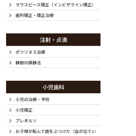
投稿
マウスピース矯正（インビザライン矯正）
歯列矯正・矯正治療
注射・点滴
HOME
マウスピース矯正・30代（男性）｜「上下の前歯のがたつき、1本
ボツリヌス治療
2025/07/08
静脈内鎮静法
DSC_0208_732_64
小児歯科
小児の治療・予防
小児矯正
プレオルソ
お子様が転んで歯をぶつけた（血が出てい