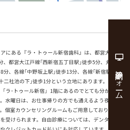
リアにある『ラ・トゥール新宿歯科』は、都営大江戸
5分、都営大江戸線｢西新宿五丁目駅｣徒歩5分、丸の
診療予約フォーム
8分、各線｢中野坂上駅｣徒歩13分、各線｢新宿駅｣徒
｢十二社池の下｣徒歩1分という立地にあります。セン
「ラ･トゥール新宿」1階にあるのでとても分かりや
。水曜日は、お仕事帰りの方でも通えるよう夜20時
す。個室カウンセリングルームもご用意しており安心
グを受けられます。自由診療については、デンタルロ
いやクレジットカード払いにも対応しています。都庁