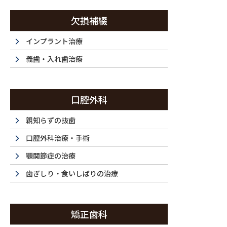
コ
ナ
ン
ビ
欠損補綴
テ
ゲ
ン
ー
インプラント治療
西新宿・西新宿五丁目・都庁前で歯医者は『ラ・トゥール新宿歯科』まで
ツ
シ
義歯・入れ歯治療
に
ョ
移
ン
ホーム
初めてご利用の方
ドクター紹介
当
動
に
HOME
FIRST
DOCTOR
F
口腔外科
移
動
親知らずの抜歯
口腔外科治療・手術
顎関節症の治療
歯ぎしり・食いしばりの治療
矯正歯科