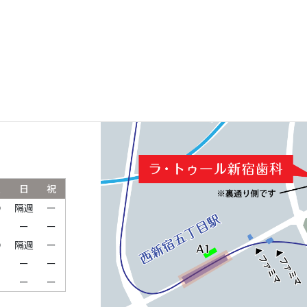
ルパークタワ
土
日
祝
●
隔週
ー
ー
ー
ー
●
隔週
ー
ー
ー
ー
ー