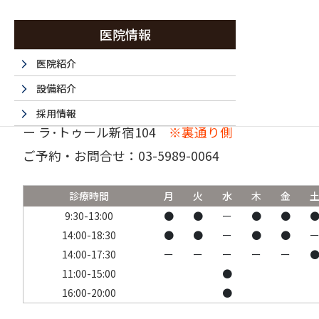
医院情報
医院紹介
設備紹介
〒160-0023 東京都新宿区西新宿6-15-1 セントラ
採用情報
ー ラ･トゥール新宿104
※裏通り側
採用エントリーフォーム
ご予約・お問合せ：
03-5989-0064
法人情報
書面掲示事項のウェブサイトへの掲載
診療時間
月
火
水
木
金
取材・名医など 掲載サイト一覧
9:30-13:00
●
●
ー
●
●
14:00-18:30
●
●
ー
●
●
14:00-17:30
ー
ー
ー
ー
ー
11:00-15:00
●
16:00-20:00
●