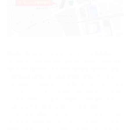
西新宿・都庁前エリアにある『ラ・トゥール新宿歯科』
は、都営大江戸線｢都庁前駅｣徒歩5分、都営大江戸線｢西新
宿五丁目駅｣徒歩5分、丸の内線｢西新宿駅｣徒歩8分、各線
｢中野坂上駅｣徒歩13分、各線｢新宿駅｣徒歩13分、京王バス
｢十二社池の下｣徒歩1分という立地にあります。セントラル
パークタワー「ラ･トゥール新宿」1階にあるのでとても分
かりやすい場所といえます。水曜日は、お仕事帰りの方で
も通えるよう夜20時まで診療しています。個室カウンセリ
ングルームもご用意しており安心してカウンセリングを受
けられます。自由診療については、デンタルローンによる
分割払いやクレジットカード払いにも対応しています。都