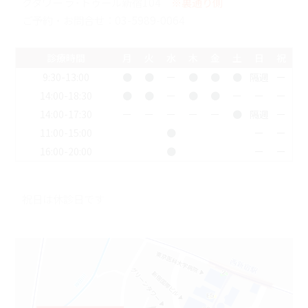
クタワー ラ･トゥール新宿104
※裏通り側
ご予約・お問合せ：
03-5989-0064
診療時間
月
火
水
木
金
土
日
祝
9:30-13:00
●
●
ー
●
●
●
隔週
ー
14:00-18:30
●
●
ー
●
●
ー
ー
ー
14:00-17:30
ー
ー
ー
ー
ー
●
隔週
ー
11:00-15:00
●
ー
ー
16:00-20:00
●
ー
ー
祝日は休診日です