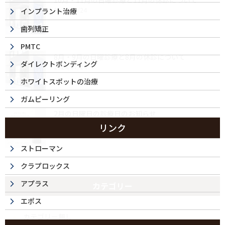
10月・11月の日曜診療と11月の休診について
2024/09/24
インプラント治療
歯列矯正
PMTC
8月・9月の日曜診療と8月の休診について
ダイレクトボンディング
2024/07/24
ホワイトスポットの治療
ガムピーリング
2月の日曜日の診療日のお知らせ
2024/02/07
リンク
ストローマン
クラプロックス
アプラス
カテゴリー
エポス
カテゴリー無し