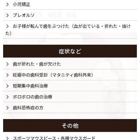
小児矯正
DSC_0355_468_64
プレオルソ
お子様が転んで歯をぶつけた（血が出ている・折れた・抜け
た）
症状など
歯が折れた・歯が欠けた
妊娠中の歯科受診（マタニティ歯科外来）
短期集中歯科治療
ボロボロの歯の治療
歯科恐怖症の方
その他
スポーツマウスピース・各種マウスガード