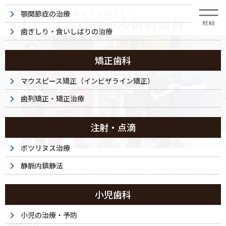
コ
ナ
顎関節症の治療
ン
ビ
テ
ゲ
歯ぎしり・食いしばりの治療
ン
ー
ツ
シ
に
ョ
矯正歯科
移
ン
動
に
マウスピース矯正（インビザライン矯正）
投稿
移
歯列矯正・矯正治療
動
注射・点滴
ボツリヌス治療
HOME
静脈内鎮静法
マウスピース矯正・30代（女性）｜「下顎が少し前に出ており歯列を奥に引っ込めた
い」
小児歯科
DSC_0355_468_64
小児の治療・予防
2025/01/31