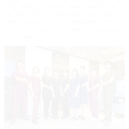
庁前、西新宿五丁目、西新宿、中野坂上、新中野、東中
野、高円寺、阿佐ヶ谷、荻窪、新宿区、渋谷区、豊島区、
中野区、杉並区などから、多くの患者様が来院しやすい立
地で、口コミ・評判・おすすめ・評価が高い人気の治療メ
ニューも網羅しております。