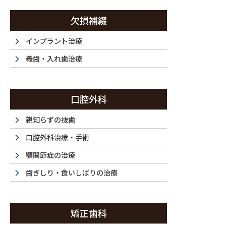
コ
ナ
ン
ビ
欠損補綴
テ
ゲ
ン
ー
インプラント治療
西新宿・西新宿五丁目・都庁前で歯医者は『ラ・トゥール新宿歯科』まで
ツ
シ
義歯・入れ歯治療
に
ョ
移
ン
ホーム
初めてご利用の方
ドクター紹介
当
動
に
HOME
FIRST
DOCTOR
F
口腔外科
移
動
親知らずの抜歯
口腔外科治療・手術
顎関節症の治療
歯ぎしり・食いしばりの治療
矯正歯科