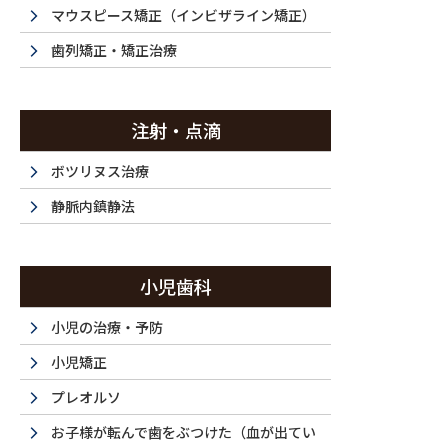
投稿
マウスピース矯正（インビザライン矯正）
歯列矯正・矯正治療
注射・点滴
HOME
マウスピース矯正・20代（女性）｜「短期間で矯正を終わらせたい
ボツリヌス治療
2024/12/30
静脈内鎮静法
052151831_64
小児歯科
小児の治療・予防
小児矯正
プレオルソ
お子様が転んで歯をぶつけた（血が出てい