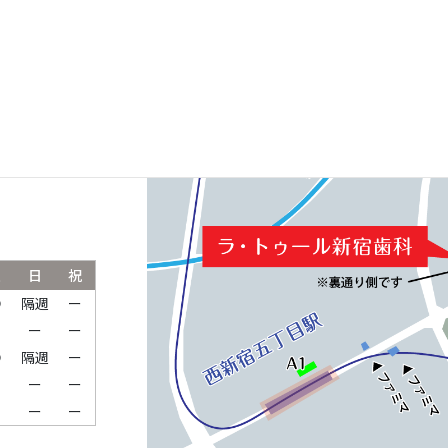
ルパークタワ
土
日
祝
●
隔週
ー
ー
ー
ー
●
隔週
ー
ー
ー
ー
ー