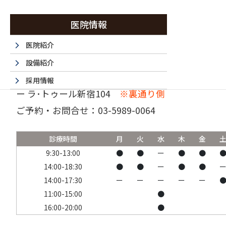
医院情報
医院紹介
設備紹介
〒160-0023 東京都新宿区西新宿6-15-1 セントラ
採用情報
ー ラ･トゥール新宿104
※裏通り側
採用エントリーフォーム
ご予約・お問合せ：
03-5989-0064
法人情報
書面掲示事項のウェブサイトへの掲載
診療時間
月
火
水
木
金
取材・名医など 掲載サイト一覧
9:30-13:00
●
●
ー
●
●
14:00-18:30
●
●
ー
●
●
14:00-17:30
ー
ー
ー
ー
ー
11:00-15:00
●
16:00-20:00
●