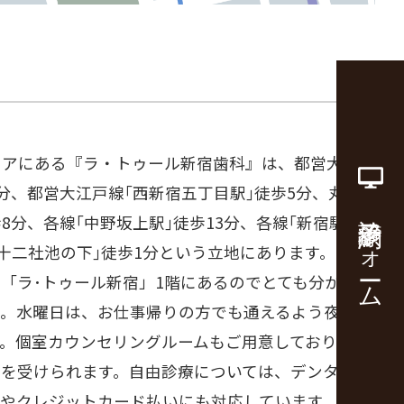
リアにある『ラ・トゥール新宿歯科』は、都営大江戸
5分、都営大江戸線｢西新宿五丁目駅｣徒歩5分、丸の
診療予約フォーム
8分、各線｢中野坂上駅｣徒歩13分、各線｢新宿駅｣徒
｢十二社池の下｣徒歩1分という立地にあります。セン
「ラ･トゥール新宿」1階にあるのでとても分かりや
。水曜日は、お仕事帰りの方でも通えるよう夜20時
す。個室カウンセリングルームもご用意しており安心
グを受けられます。自由診療については、デンタルロ
いやクレジットカード払いにも対応しています。都庁