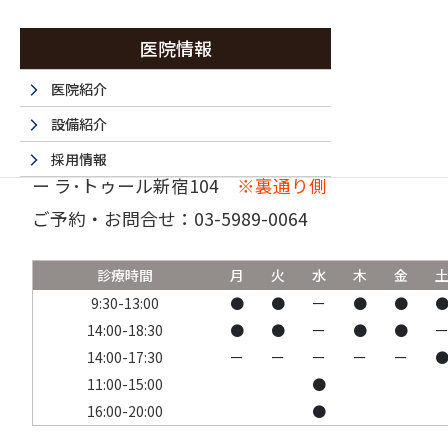
医院情報
医院紹介
設備紹介
〒160-0023 東京都新宿区西新宿6-15-1 セントラ
採用情報
ー ラ･トゥール新宿104
※裏通り側
採用エントリーフォーム
ご予約・お問合せ：
03-5989-0064
法人情報
書面掲示事項のウェブサイトへの掲載
診療時間
月
火
水
木
金
取材・名医など 掲載サイト一覧
9:30-13:00
●
●
ー
●
●
14:00-18:30
●
●
ー
●
●
14:00-17:30
ー
ー
ー
ー
ー
11:00-15:00
●
16:00-20:00
●