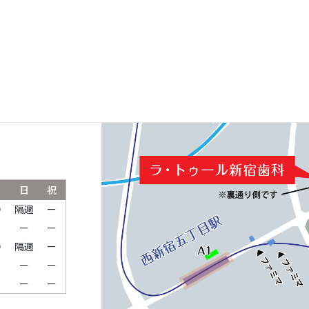
ルパークタワ
土
日
祝
●
隔週
ー
ー
ー
ー
●
隔週
ー
ー
ー
ー
ー