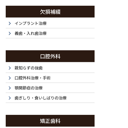
コ
ナ
ン
ビ
欠損補綴
テ
ゲ
ン
ー
インプラント治療
西新宿・西新宿五丁目・都庁前で歯医者は『ラ・トゥール新宿歯科』まで
ツ
シ
義歯・入れ歯治療
に
ョ
移
ン
ホーム
初めてご利用の方
ドクター紹介
当
動
に
HOME
FIRST
DOCTOR
F
口腔外科
移
動
親知らずの抜歯
口腔外科治療・手術
顎関節症の治療
歯ぎしり・食いしばりの治療
矯正歯科