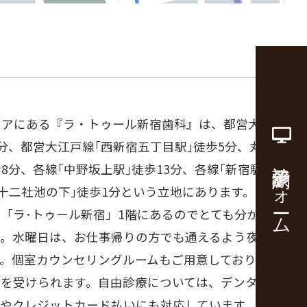
リアにある『ラ・トゥール新宿歯科』は、都営大江戸
5分、都営大江戸線｢西新宿五丁目駅｣徒歩5分、丸の
診療予約フォーム
8分、各線｢中野坂上駅｣徒歩13分、各線｢新宿駅｣徒
｢十二社池の下｣徒歩1分という立地にあります。セン
「ラ･トゥール新宿」1階にあるのでとても分かりや
。水曜日は、お仕事帰りの方でも通えるよう夜20時
す。個室カウンセリングルームもご用意しており安心
グを受けられます。自由診療については、デンタルロ
いやクレジットカード払いにも対応しています。都庁