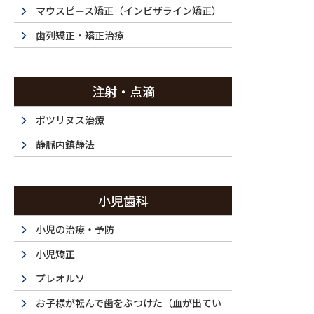
投稿
マウスピース矯正（インビザライン矯正）
歯列矯正・矯正治療
注射・点滴
HOME
マウスピース矯正・20代（女性）｜「上下前歯の歯並びが気にな
ボツリヌス治療
2025/06/03
静脈内鎮静法
DSC_0676_1513
小児歯科
小児の治療・予防
小児矯正
プレオルソ
お子様が転んで歯をぶつけた（血が出てい