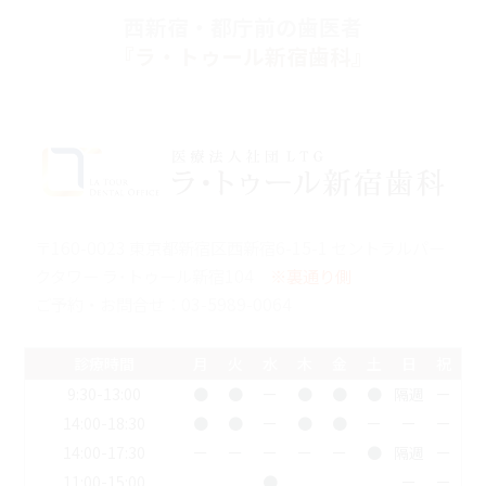
西新宿・都庁前の歯医者
『ラ・トゥール新宿歯科』
〒160-0023 東京都新宿区西新宿6-15-1 セントラルパー
クタワー ラ･トゥール新宿104
※裏通り側
ご予約・お問合せ：
03-5989-0064
診療時間
月
火
水
木
金
土
日
祝
9:30-13:00
●
●
ー
●
●
●
隔週
ー
14:00-18:30
●
●
ー
●
●
ー
ー
ー
14:00-17:30
ー
ー
ー
ー
ー
●
隔週
ー
11:00-15:00
●
ー
ー