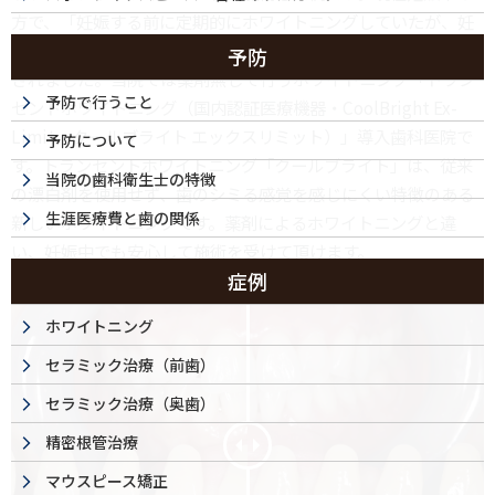
方で、「妊娠する前に定期的にホワイトニングしていたが、妊
婦でもできるホワイトニングがしたい。」ということでご来院
予防
されました。当院では薬剤無しで行うホワイトニング「トラン
予防で行うこと
セントホワイトニング（国内認証医療機器・CoolBright Ex-
Limit・クールブライト エックスリミット）」導入歯科医院で
予防について
す。トランセントホワイトニング「クールブライト」は、従来
当院の歯科衛生士の特徴
の漂白剤を使用せず、歯のシミる感覚を感じにくい特徴のある
生涯医療費と歯の関係
新しいホワイトニングです。薬剤によるホワイトニングと違
い、妊娠中でも安心して施術を受けて頂けます。
症例
ホワイトニング
セラミック治療（前歯）
セラミック治療（奥歯）
精密根管治療
マウスピース矯正