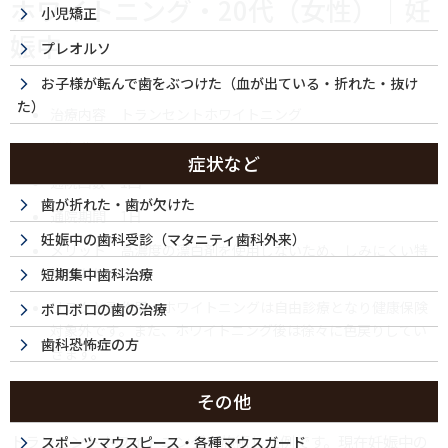
ホワイトニング・20代（女性）｜妊
小児矯正
娠中
プレオルソ
お子様が転んで歯をぶつけた（血が出ている・折れた・抜け
た）
治療内容 トランセントホワイトニング
施術費用 ¥55,000
症状など
通院回数 1回
歯が折れた・歯が欠けた
通院期間 1日
妊娠中の歯科受診（マタニティ歯科外来）
メリット 高濃度の漂白剤を使用しないため、しみにくい特
徴があります。
短期集中歯科治療
リスクと副作用 ホワイトニングは自由診療となり健康保険
ボロボロの歯の治療
対象外です。また、ホワイトニング後は徐々に色戻りしてい
歯科恐怖症の方
きます。
その他
トランセントホワイトニングを施術した例です。現在妊娠中の
スポーツマウスピース・各種マウスガード