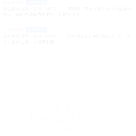
2026/07/03
精密根管治療
精密根管治療・30代（男性）｜「麻酔時に気分が悪くなった経験が
ある」静脈内鎮静法を併用した根管治療
2026/07/03
精密根管治療
精密根管治療・30代（女性）｜「詰め物をした歯が痛み出した」大
きな虫歯に対する根管治療
La Tour
Dental Office