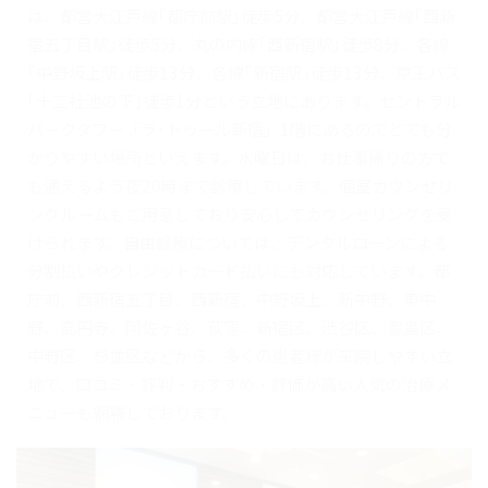
は、都営大江戸線｢都庁前駅｣徒歩5分、都営大江戸線｢西新
宿五丁目駅｣徒歩5分、丸の内線｢西新宿駅｣徒歩8分、各線
｢中野坂上駅｣徒歩13分、各線｢新宿駅｣徒歩13分、京王バス
｢十二社池の下｣徒歩1分という立地にあります。セントラル
パークタワー「ラ･トゥール新宿」1階にあるのでとても分
かりやすい場所といえます。水曜日は、お仕事帰りの方で
も通えるよう夜20時まで診療しています。個室カウンセリ
ングルームもご用意しており安心してカウンセリングを受
けられます。自由診療については、デンタルローンによる
分割払いやクレジットカード払いにも対応しています。都
庁前、西新宿五丁目、西新宿、中野坂上、新中野、東中
野、高円寺、阿佐ヶ谷、荻窪、新宿区、渋谷区、豊島区、
中野区、杉並区などから、多くの患者様が来院しやすい立
地で、口コミ・評判・おすすめ・評価が高い人気の治療メ
ニューも網羅しております。