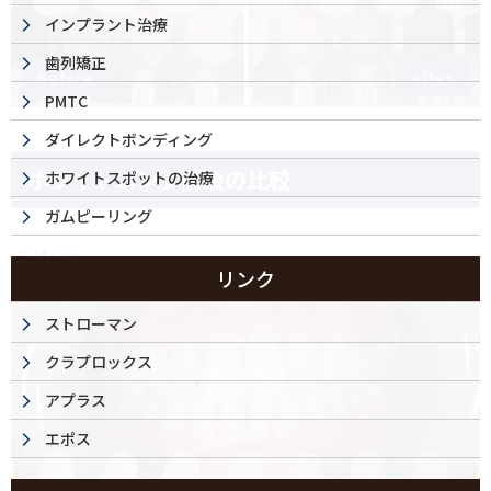
インプラント治療
歯列矯正
Before
After
PMTC
ダイレクトボンディング
ホワイトニング前後の比較
ホワイトスポットの治療
ガムピーリング
Before
リンク
ストローマン
クラプロックス
アプラス
エポス