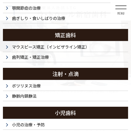
コ
ナ
顎関節症の治療
ン
ビ
テ
ゲ
歯ぎしり・食いしばりの治療
ン
ー
ツ
シ
に
ョ
矯正歯科
移
ン
動
に
マウスピース矯正（インビザライン矯正）
症例集
移
歯列矯正・矯正治療
動
注射・点滴
ボツリヌス治療
HOME
症例集
ホワイトニング
ホワイトニング・20代（女性）｜妊娠中
静脈内鎮静法
2023/07/01
小児歯科
ホワイトニング
小児の治療・予防