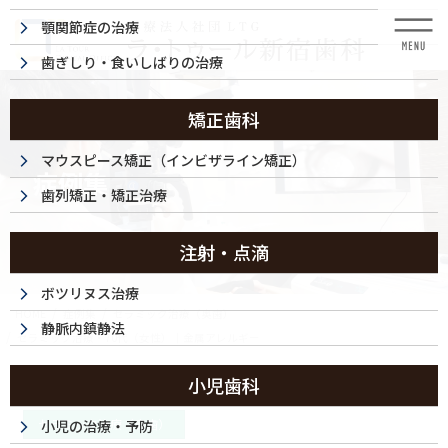
コ
ナ
顎関節症の治療
ン
ビ
テ
ゲ
歯ぎしり・食いしばりの治療
ン
ー
ツ
シ
に
ョ
矯正歯科
移
ン
動
に
マウスピース矯正（インビザライン矯正）
症例集
移
歯列矯正・矯正治療
動
注射・点滴
ボツリヌス治療
HOME
症例集
セラミック治療（奥歯）
静脈内鎮静法
セラミック治療・70代（女性）｜金属アレルギー
小児歯科
2022/10/18
セラミック治療（奥歯）
小児の治療・予防