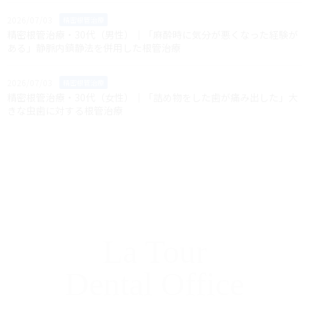
2026/07/03
精密根管治療
精密根管治療・30代（男性）｜「麻酔時に気分が悪くなった経験が
ある」静脈内鎮静法を併用した根管治療
2026/07/03
精密根管治療
精密根管治療・30代（女性）｜「詰め物をした歯が痛み出した」大
きな虫歯に対する根管治療
La Tour
Dental Office