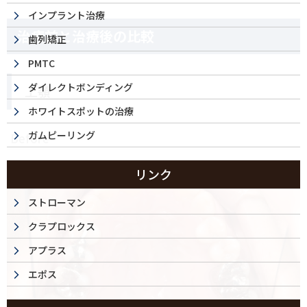
インプラント治療
治療前と治療後の比較
歯列矯正
PMTC
ダイレクトボンディング
上顎
ホワイトスポットの治療
ガムピーリング
Before
リンク
ストローマン
クラプロックス
アプラス
エポス