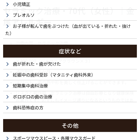
小児矯正
セラミック治療・70代（女性）｜金
プレオルソ
属アレルギー
お子様が転んで歯をぶつけた（血が出ている・折れた・抜け
た）
治療内容 セラミック治療
症状など
施術費用 ¥490,000（セラミックインレー×７）・
￥390,000（ジルコニアクラウン×３）
歯が折れた・歯が欠けた
通院期間 ４か月
妊娠中の歯科受診（マタニティ歯科外来）
メリット 歯の色や形を美しく仕上げることができます。
短期集中歯科治療
リスクと副作用 セラミック治療は自由診療となり健康保険
ボロボロの歯の治療
対象外です。必ずしもイメージ通りになるというものではあ
りません。
歯科恐怖症の方
その他
スポーツマウスピース・各種マウスガード