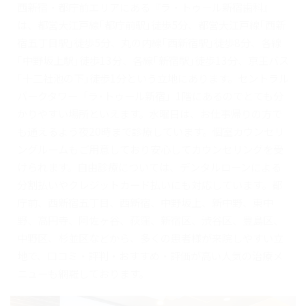
西新宿・都庁前エリアにある『ラ・トゥール新宿歯科』
は、都営大江戸線｢都庁前駅｣徒歩5分、都営大江戸線｢西新
宿五丁目駅｣徒歩5分、丸の内線｢西新宿駅｣徒歩8分、各線
｢中野坂上駅｣徒歩13分、各線｢新宿駅｣徒歩13分、京王バス
｢十二社池の下｣徒歩1分という立地にあります。セントラル
パークタワー「ラ･トゥール新宿」1階にあるのでとても分
かりやすい場所といえます。水曜日は、お仕事帰りの方で
も通えるよう夜20時まで診療しています。個室カウンセリ
ングルームもご用意しており安心してカウンセリングを受
けられます。自由診療については、デンタルローンによる
分割払いやクレジットカード払いにも対応しています。都
庁前、西新宿五丁目、西新宿、中野坂上、新中野、東中
野、高円寺、阿佐ヶ谷、荻窪、新宿区、渋谷区、豊島区、
中野区、杉並区などから、多くの患者様が来院しやすい立
地で、口コミ・評判・おすすめ・評価が高い人気の治療メ
ニューも網羅しております。