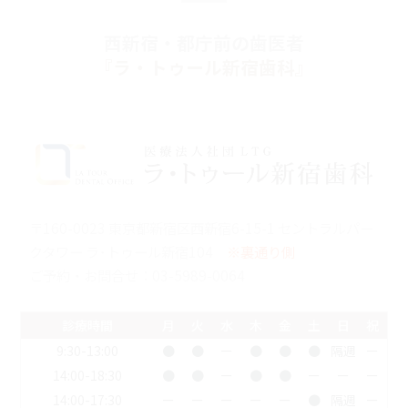
西新宿・都庁前の歯医者
『ラ・トゥール新宿歯科』
〒160-0023 東京都新宿区西新宿6-15-1 セントラルパー
クタワー ラ･トゥール新宿104
※裏通り側
ご予約・お問合せ：
03-5989-0064
診療時間
月
火
水
木
金
土
日
祝
9:30-13:00
●
●
ー
●
●
●
隔週
ー
14:00-18:30
●
●
ー
●
●
ー
ー
ー
14:00-17:30
ー
ー
ー
ー
ー
●
隔週
ー