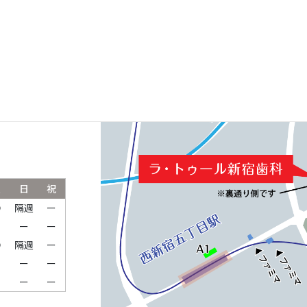
ルパークタワ
土
日
祝
●
隔週
ー
ー
ー
ー
●
隔週
ー
ー
ー
ー
ー