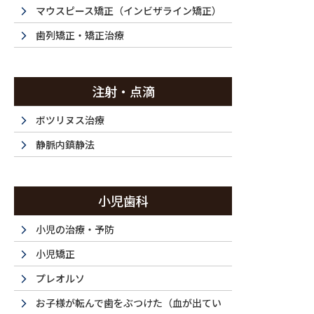
投稿
マウスピース矯正（インビザライン矯正）
歯列矯正・矯正治療
注射・点滴
HOME
セラミック治療・50代（男性）｜前歯をきれいにしたい・銀歯も気
ボツリヌス治療
2023/02/03
静脈内鎮静法
DSC_0565-600400
小児歯科
小児の治療・予防
小児矯正
プレオルソ
お子様が転んで歯をぶつけた（血が出てい