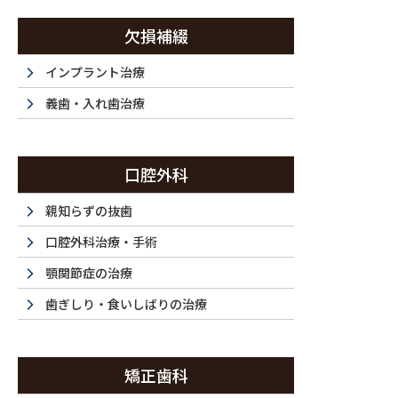
コ
ナ
ン
ビ
欠損補綴
テ
ゲ
ン
ー
インプラント治療
西新宿・西新宿五丁目・都庁前で歯医者は『ラ・トゥール新宿歯科』まで
ツ
シ
義歯・入れ歯治療
に
ョ
移
ン
ホーム
初めてご利用の方
ドクター紹介
当
動
に
HOME
FIRST
DOCTOR
F
口腔外科
移
動
親知らずの抜歯
口腔外科治療・手術
顎関節症の治療
歯ぎしり・食いしばりの治療
矯正歯科