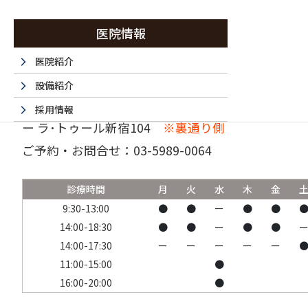
医院情報
医院紹介
設備紹介
〒160-0023 東京都新宿区西新宿6-15-1 セントラ
採用情報
ー ラ･トゥール新宿104
※裏通り側
採用エントリーフォーム
ご予約・お問合せ：
03-5989-0064
法人情報
書面掲示事項のウェブサイトへの掲載
診療時間
月
火
水
木
金
取材・名医など 掲載サイト一覧
9:30-13:00
●
●
ー
●
●
14:00-18:30
●
●
ー
●
●
14:00-17:30
ー
ー
ー
ー
ー
11:00-15:00
●
16:00-20:00
●