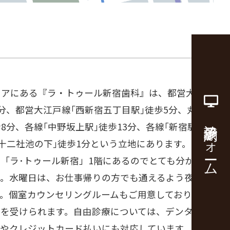
リアにある『ラ・トゥール新宿歯科』は、都営大江戸
5分、都営大江戸線｢西新宿五丁目駅｣徒歩5分、丸の
診療予約フォーム
8分、各線｢中野坂上駅｣徒歩13分、各線｢新宿駅｣徒
｢十二社池の下｣徒歩1分という立地にあります。セン
「ラ･トゥール新宿」1階にあるのでとても分かりや
。水曜日は、お仕事帰りの方でも通えるよう夜20時
す。個室カウンセリングルームもご用意しており安心
グを受けられます。自由診療については、デンタルロ
いやクレジットカード払いにも対応しています。都庁