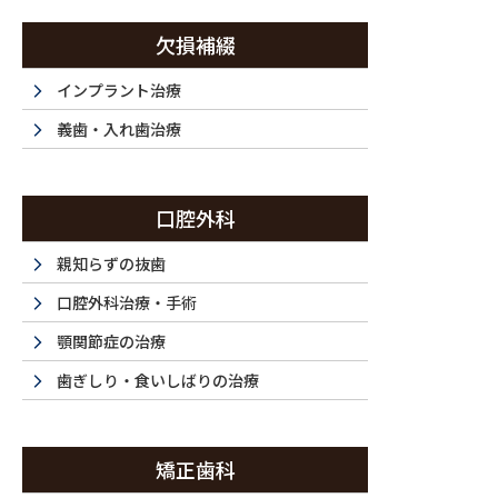
コ
ナ
ン
ビ
欠損補綴
テ
ゲ
ン
ー
インプラント治療
西新宿・西新宿五丁目・都庁前で歯医者は『ラ・トゥール新宿歯科』まで
ツ
シ
義歯・入れ歯治療
に
ョ
移
ン
ホーム
初めてご利用の方
ドクター紹介
当
動
に
HOME
FIRST
DOCTOR
F
口腔外科
移
動
親知らずの抜歯
口腔外科治療・手術
顎関節症の治療
歯ぎしり・食いしばりの治療
矯正歯科