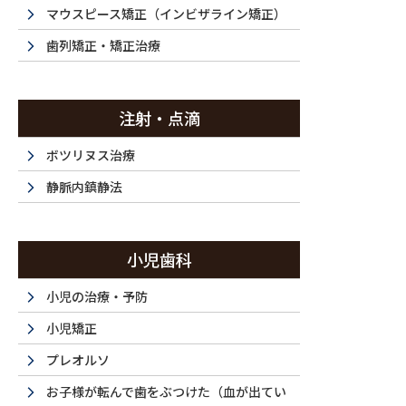
投稿
マウスピース矯正（インビザライン矯正）
歯列矯正・矯正治療
注射・点滴
HOME
マウスピース矯正（インビザライン矯正）
itr11 – 64
ボツリヌス治療
2022/11/04
静脈内鎮静法
itr11 – 64
小児歯科
小児の治療・予防
小児矯正
プレオルソ
お子様が転んで歯をぶつけた（血が出てい