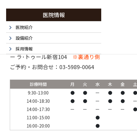
医院情報
医院紹介
設備紹介
〒160-0023 東京都新宿区西新宿6-15-1 セントラ
採用情報
ー ラ･トゥール新宿104
※裏通り側
採用エントリーフォーム
ご予約・お問合せ：
03-5989-0064
法人情報
書面掲示事項のウェブサイトへの掲載
診療時間
月
火
水
木
金
取材・名医など 掲載サイト一覧
9:30-13:00
●
●
ー
●
●
14:00-18:30
●
●
ー
●
●
14:00-17:30
ー
ー
ー
ー
ー
11:00-15:00
●
16:00-20:00
●