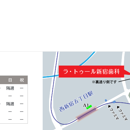
ルパークタワ
土
日
祝
●
隔週
ー
ー
ー
ー
●
隔週
ー
ー
ー
ー
ー