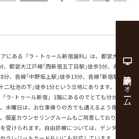
リアにある『ラ・トゥール新宿歯科』は、都営大江戸
5分、都営大江戸線｢西新宿五丁目駅｣徒歩5分、丸の
診療予約フォーム
8分、各線｢中野坂上駅｣徒歩13分、各線｢新宿駅｣徒
｢十二社池の下｣徒歩1分という立地にあります。セン
「ラ･トゥール新宿」1階にあるのでとても分かりや
。水曜日は、お仕事帰りの方でも通えるよう夜20時
す。個室カウンセリングルームもご用意しており安心
グを受けられます。自由診療については、デンタルロ
いやクレジットカード払いにも対応しています。都庁